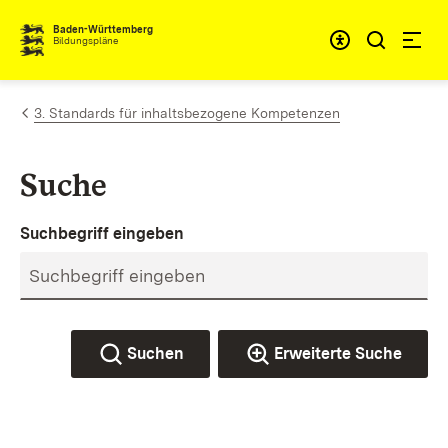
Zum Inhalt springen
Baden-Württemberg
Bildungspläne
3. Standards für inhaltsbezogene Kompetenzen
Suche
Suchbegriff eingeben
Suchen
Erweiterte Suche