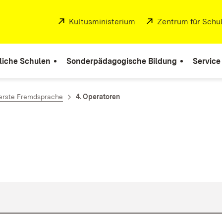
Extern:
Kultusministerium
(Öffnet in neuem Fenste
Extern:
Zentrum für Schul
liche Schulen
Sonderpädagogische Bildung
Service
 erste Fremdsprache
4. Operatoren