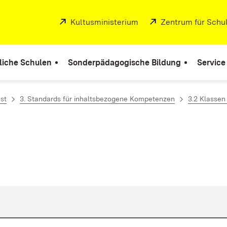
Extern:
Kultusministerium
(Öffnet in neuem Fenste
Extern:
Zentrum für Schul
liche Schulen
Sonderpädagogische Bildung
Service
st
3. Standards für inhaltsbezogene Kompetenzen
3.2 Klassen