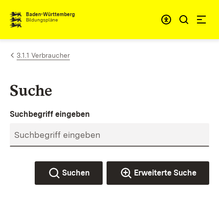
Zum Inhalt springen
Baden-Württemberg
Bildungspläne
3.1.1 Verbraucher
Suche
Suchbegriff eingeben
Suchen
Erweiterte Suche