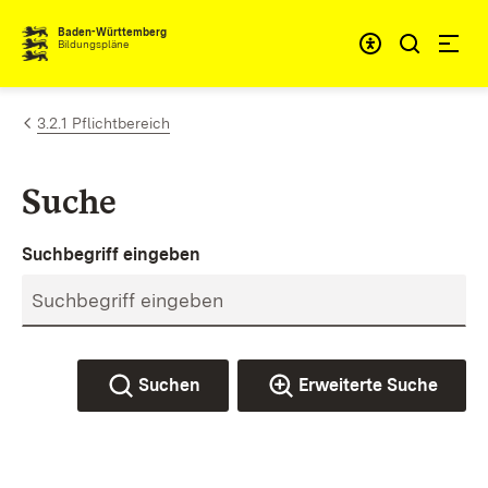
Zum Inhalt springen
Baden-Württemberg
Bildungspläne
3.2.1 Pflichtbereich
Suche
Suchbegriff eingeben
Suchen
Erweiterte Suche