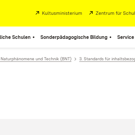
Extern:
Kultusministerium
(Öffnet in neuem Fenste
Extern:
Zentrum für Schul
liche Schulen
Sonderpädagogische Bildung
Service
, Naturphänomene und Technik (BNT)
3. Standards für inhaltsbe