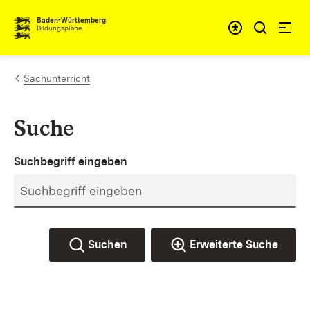
Zum Inhalt springen
Baden-Württemberg
Bildungspläne
Sachunterricht
Suche
Suchbegriff eingeben
Suchen
Erweiterte Suche