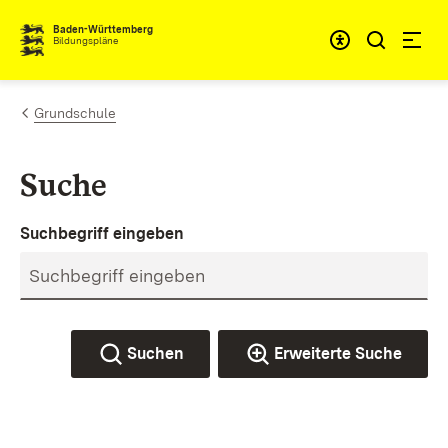
Zum Inhalt springen
Baden-Württemberg
Bildungspläne
Grundschule
Suche
Suchbegriff eingeben
Suchen
Erweiterte Suche