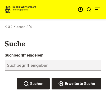
Zum Inhalt springen
Baden-Württemberg
Bildungspläne
3.2 Klassen 3/4
Suche
Suchbegriff eingeben
Suchen
Erweiterte Suche