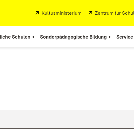
Extern:
Kultusministerium
(Öffnet in neuem Fenste
Extern:
Zentrum für Schul
liche Schulen
Sonderpädagogische Bildung
Service