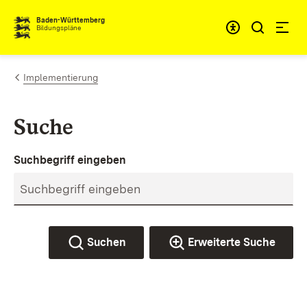
Zum Inhalt springen
Baden-Württemberg
Bildungspläne
Implementierung
Suche
Suchbegriff eingeben
Suchen
Erweiterte Suche