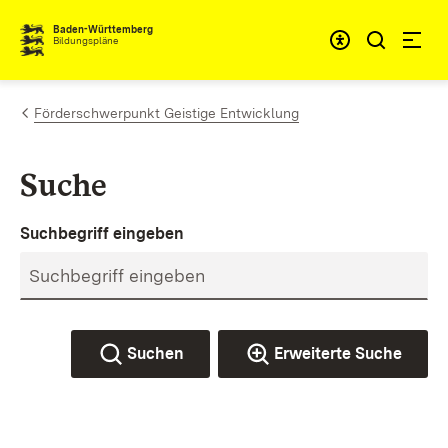
Zum Inhalt springen
Baden-Württemberg
Bildungspläne
Förderschwerpunkt Geistige Entwicklung
Suche
Suchbegriff eingeben
Suchen
Erweiterte Suche