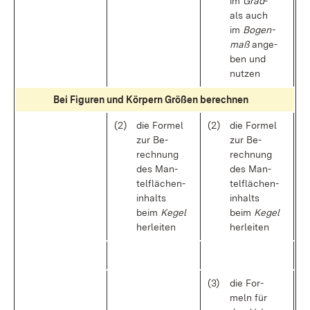
im
Grad
-
als auch
im
Bo­gen­
maß
an­ge­
ben und
nut­zen
Bei Fi­gu­ren und Kör­pern Grö­ßen be­rech­nen
(2)
die For­mel
(2)
die For­mel
zur Be­
zur Be­
rech­nung
rech­nung
des Man­
des Man­
tel­flä­chen­
tel­flä­chen­
in­halts
in­halts
beim
Ke­gel
beim
Ke­gel
her­lei­ten
her­lei­ten
(3)
die For­
meln für