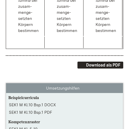
lu­mi­na
bei
lu­mi­na
bei
lu­mi­na
bei
zu­sam­
zu­sam­
zu­sam­
men­ge­
men­ge­
men­ge­
setz­ten
setz­ten
setz­ten
Kör­pern
Kör­pern
Kör­pern
be­stim­men
be­stim­men
be­stim­men
Download als PDF
Umsetzungshilfen
Beispielcurricula
SEK1 M Kl.10 Bsp.1 DOCX
SEK1 M Kl.10 Bsp.1 PDF
Kompetenzraster