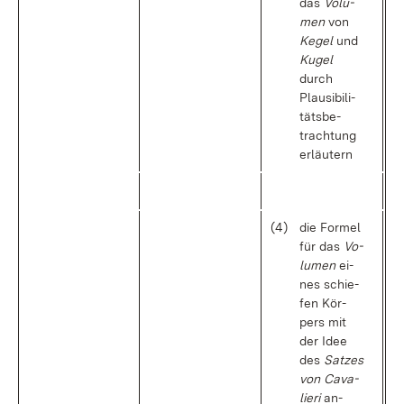
das
Vo­lu­
men
von
Ke­gel
und
Ku­gel
durch
Plau­si­bi­li­
täts­be­
trach­tung
er­läu­tern
(4)
die For­mel
für das
Vo­
lu­men
ei­
nes schie­
fen Kör­
pers mit
der Idee
des
Sat­zes
von Ca­va­
lie­ri
an­