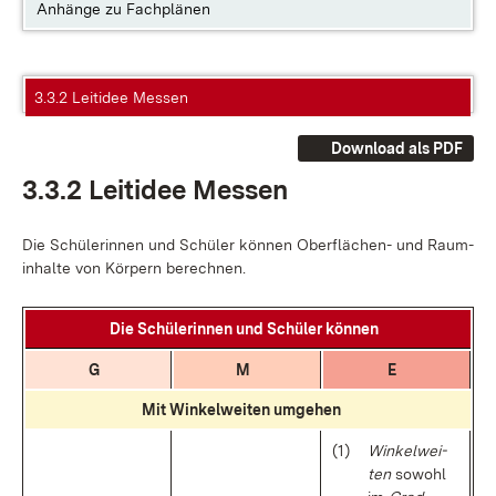
Anhänge zu Fachplänen
3.3.2 Leitidee Messen
Download als PDF
3.3.2 Leit­idee Mes­sen
Die Schü­le­rin­nen und Schü­ler kön­nen Ober­flä­chen- und Raum­
in­hal­te von Kör­pern be­rech­nen.
Die Schü­le­rin­nen und Schü­ler kön­nen
G
M
E
Mit Win­kel­wei­ten um­ge­hen
(1)
Win­kel­wei­
ten
so­wohl