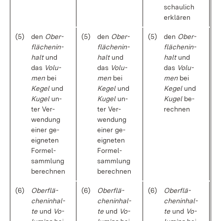
schau­lich
er­klä­ren
(5)
den
Ober­
(5)
den
Ober­
(5)
den
Ober­
flä­chen­in­
flä­chen­in­
flä­chen­in­
halt
und
halt
und
halt
und
das
Vo­lu­
das
Vo­lu­
das
Vo­lu­
men
bei
men
bei
men
bei
Ke­gel
und
Ke­gel
und
Ke­gel
und
Ku­gel
un­
Ku­gel
un­
Ku­gel
be­
ter Ver­
ter Ver­
rech­nen
wen­dung
wen­dung
ei­ner ge­
ei­ner ge­
eig­ne­ten
eig­ne­ten
For­mel­
For­mel­
samm­lung
samm­lung
be­rech­nen
be­rech­nen
(6)
Ober­flä­
(6)
Ober­flä­
(6)
Ober­flä­
chen­in­hal­
chen­in­hal­
chen­in­hal­
te
und
Vo­
te
und
Vo­
te
und
Vo­