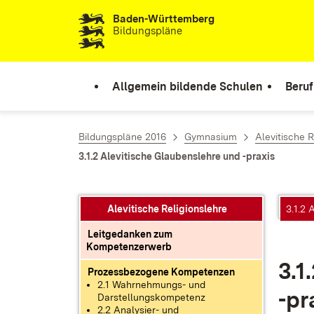
Baden-Württemberg
Zum Inhalt springen
Bildungspläne
Allgemein bildende Schulen
Beruf
Bildungspläne 2016
Gymnasium
Alevitische R
3.1.2 Alevitische Glaubenslehre und -praxis
Alevitische Religionslehre
3.1.2 
Leitgedanken zum
Kompetenzerwerb
3.1
Prozessbezogene Kompetenzen
2.1 Wahrnehmungs- und
-pr
Darstellungskompetenz
2.2 Analysier- und