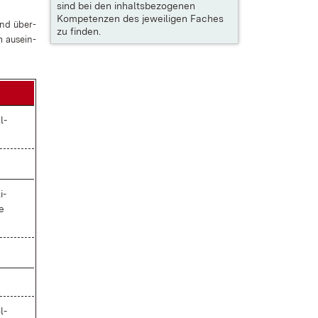
sind bei den inhaltsbezogenen
Kompetenzen des jeweiligen Faches
und über­
zu finden.
m
aus­ein­
l­
i­
e
l­