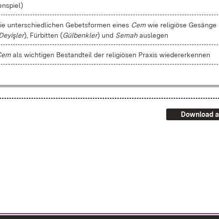
en­spiel)
ie un­ter­schied­li­chen Ge­bets­for­men ei­nes
Cem
wie re­li­giö­se Ge­sän­ge
Dey­iş­ler
), Für­bit­ten (
Gül­benk­ler
) und
Se­mah
aus­le­gen
Cem
als wich­ti­gen Be­stand­teil der re­li­giö­sen Pra­xis wie­der­er­ken­nen
Download a