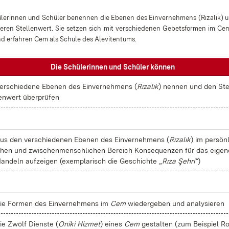
­le­rin­nen und Schü­ler be­nen­nen die Ebe­nen des Ein­ver­neh­mens (
Rızalık
) 
e­ren Stel­len­wert. Sie set­zen sich mit ver­schie­de­nen Ge­bets­for­men im
Ce
d er­fah­ren
Cem
als Schu­le des Ale­vi­ten­tums.
Die Schü­le­rin­nen und Schü­ler kön­nen
er­schie­de­ne Ebe­nen des Ein­ver­neh­mens (
Rızalık
) nen­nen und den Ste
en­wert über­prü­fen
us den ver­schie­de­nen Ebe­nen des Ein­ver­neh­mens (
Rızalık
) im per­sön­l
hen und zwi­schen­mensch­li­chen Be­reich Kon­se­quen­zen für das ei­ge­n
an­deln auf­zei­gen (ex­em­pla­risch die Ge­schich­te „
Rıza Şeh­ri“
)
ie For­men des Ein­ver­neh­mens im
Cem
wie­der­ge­ben und ana­ly­sie­ren
ie Zwölf Diens­te (
Oni­ki Hiz­met
) ei­nes
Cem
ge­stal­ten (zum Bei­spiel Ro