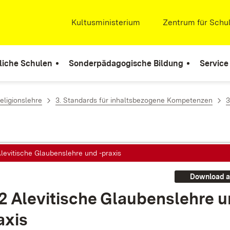
Extern:
Kultusministerium
(Öffnet in neuem Fenste
Extern:
Zentrum für Schul
liche Schulen
Sonderpädagogische Bildung
Service
eligionslehre
3. Standards für inhaltsbezogene Kompetenzen
3
Alevitische Glaubenslehre und -praxis
Download a
.2 Ale­vi­ti­sche Glau­bens­leh­re 
a­xis