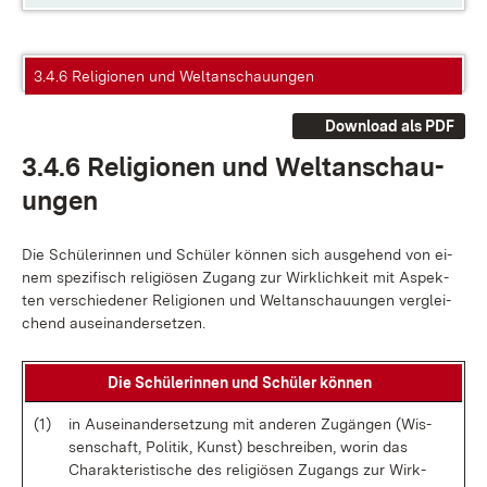
3.4.6 Religionen und Weltanschauungen
Download als PDF
3.4.6 Re­li­gio­nen und Welt­an­schau­
un­gen
Die Schü­le­rin­nen und Schü­ler kön­nen sich aus­ge­hend von ei­
nem spe­zi­fisch re­li­giö­sen Zu­gang zur Wirk­lich­keit mit As­pek­
ten ver­schie­de­ner Re­li­gio­nen und Welt­an­schau­un­gen ver­glei­
chend aus­ein­an­der­set­zen.
Die Schü­le­rin­nen und Schü­ler kön­nen
(1)
in Aus­ein­an­der­set­zung mit an­de­ren Zu­gän­gen (Wis­
sen­schaft, Po­li­tik, Kunst) be­schrei­ben, wor­in das
Cha­rak­te­ris­ti­sche des re­li­giö­sen Zu­gangs zur Wirk­