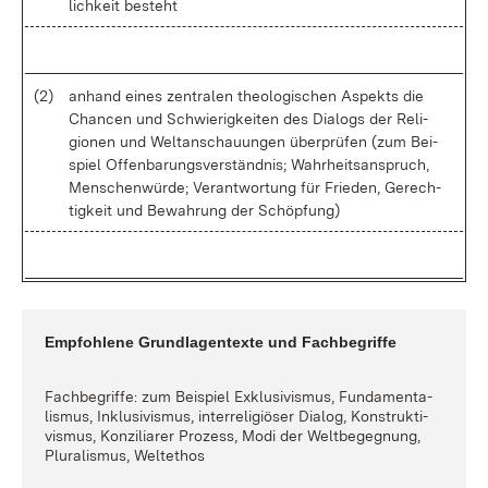
lich­keit be­steht
(2)
an­hand ei­nes zen­tra­len theo­lo­gi­schen As­pekts die
Chan­cen und Schwie­rig­kei­ten des Dia­logs der Re­li­
gio­nen und Welt­an­schau­un­gen über­prü­fen (zum Bei­
spiel Of­fen­ba­rungs­ver­ständ­nis; Wahr­heits­an­spruch,
Men­schen­wür­de; Ver­ant­wor­tung für Frie­den, Ge­rech­
tig­keit und Be­wah­rung der Schöp­fung)
Emp­foh­le­ne Grund­la­gen­tex­te und Fach­be­grif­fe
Fach­be­grif­fe: zum Bei­spiel Ex­klu­si­vis­mus, Fun­da­men­ta­
lis­mus, In­k­lu­si­vis­mus, in­ter­re­li­giö­ser Dia­log, Kon­struk­ti­
vis­mus, Kon­zi­li­a­rer Pro­zess, Mo­di der Welt­be­geg­nung,
Plu­ra­lis­mus, Welt­ethos