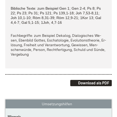
Bi­bli­sche Tex­te: zum Bei­spiel Gen 1; Gen 2-4; Ps 8; Ps
22; Ps 23; Ps 31; Ps 121; Ps 139,1-18; Joh 7,53-8,11;
Joh 10,1-10; Röm 8,31-39; Röm 12,9-21; 1Kor 13; Gal
4,4-7; Gal 5,1-15; 1Joh, 4,7-16
Fach­be­grif­fe: zum Bei­spiel De­ka­log, Dia­lo­gi­sches We­
sen, Eben­bild Got­tes, Es­cha­to­lo­gie, Evo­lu­ti­ons­theo­rie, Er­
lö­sung, Frei­heit und Ver­ant­wor­tung, Ge­wis­sen, Men­
schen­wür­de, Per­son, Recht­fer­ti­gung, Schuld und Sün­de,
Ver­ge­bung
Download als PDF
Umsetzungshilfen
Hinweis