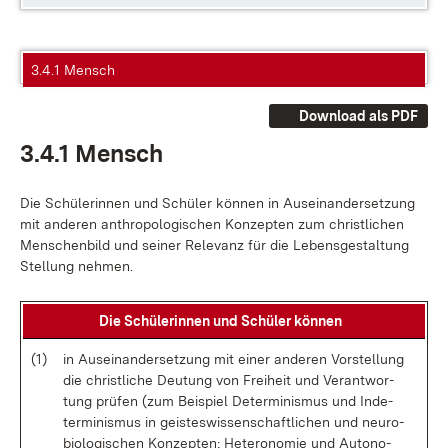
3.4.1 Mensch
Download als PDF
3.4.1 Mensch
Die Schü­le­rin­nen und Schü­ler kön­nen in Aus­ein­an­der­set­zung
mit an­de­ren an­thro­po­lo­gi­schen Kon­zep­ten zum christ­li­chen
Men­schen­bild und sei­ner Re­le­vanz für die Le­bens­ge­stal­tung
Stel­lung neh­men.
Die Schü­le­rin­nen und Schü­ler kön­nen
(1)
in Aus­ein­an­der­set­zung mit ei­ner an­de­ren Vor­stel­lung
die christ­li­che Deu­tung von Frei­heit und Ver­ant­wor­
tung prü­fen (zum Bei­spiel De­ter­mi­nis­mus und In­de­
ter­mi­nis­mus in geis­tes­wis­sen­schaft­li­chen und neu­ro­
bio­lo­gi­schen Kon­zep­ten; He­te­ro­no­mie und Au­to­no­