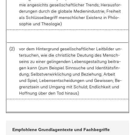
mie an­ge­sichts ge­sell­schaft­li­cher Trends; Her­aus­for­
de­run­gen durch die glo­ba­le Me­di­en­in­dus­trie; Frei­heit
als Schlüs­sel­be­griff men­sch­li­cher Exis­tenz in Phi­lo­
so­phie und Theo­lo­gie)
(2)
vor dem Hin­ter­grund ge­sell­schaft­li­cher Leit­bil­der un­
ter­su­chen, wie die christ­li­che Deu­tung des Mensch­
seins zu ei­ner ge­lin­gen­den Le­bens­ge­stal­tung bei­tra­
gen kann (zum Bei­spiel Sinn­su­che und Iden­ti­täts­fin­
dung; Selbst­ver­wirk­li­chung und Be­zie­hung; Ar­beit
und Spiel; Le­bens­ent­schei­dun­gen und Ge­wis­sen; Be­
grenzt­sein und Um­gang mit Schuld; End­lich­keit und
Hoff­nung über den Tod hin­aus)
Emp­foh­le­ne Grund­la­gen­tex­te und Fach­be­grif­fe