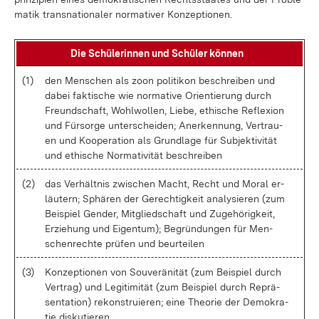
ma­tik trans­na­tio­na­ler nor­ma­ti­ver Kon­zep­tio­nen.
Die Schü­le­rin­nen und Schü­ler kön­nen
(1)
den Men­schen als zoon po­li­ti­kon be­schrei­ben und
da­bei fak­ti­sche wie nor­ma­ti­ve Ori­en­tie­rung durch
Freund­schaft, Wohl­wol­len, Lie­be, ethi­sche Re­fle­xi­on
und Für­sor­ge un­ter­schei­den; An­er­ken­nung, Ver­trau­
en und Ko­ope­ra­ti­on als Grund­la­ge für Sub­jek­ti­vi­tät
und ethi­sche Nor­ma­ti­vi­tät be­schrei­ben
(2)
das Ver­hält­nis zwi­schen Macht, Recht und Mo­ral er­
läu­tern; Sphä­ren der Ge­rech­tig­keit ana­ly­sie­ren (zum
Bei­spiel Gen­der, Mit­glied­schaft und Zu­ge­hö­rig­keit,
Er­zie­hung und Ei­gen­tum); Be­grün­dun­gen für Men­
schen­rech­te prü­fen und be­ur­tei­len
(3)
Kon­zep­tio­nen von Sou­ve­rä­ni­tät (zum Bei­spiel durch
Ver­trag) und Le­gi­ti­mi­tät (zum Bei­spiel durch Re­prä­
sen­ta­ti­on) re­kon­stru­ie­ren; ei­ne Theo­rie der De­mo­kra­
tie dis­ku­tie­ren