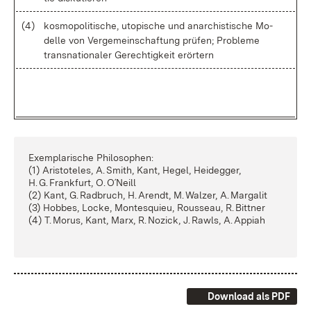
(4)
kos­mo­po­li­ti­sche, uto­pi­sche und an­ar­chis­ti­sche Mo­
del­le von Ver­ge­mein­schaf­tung prü­fen; Pro­ble­me
trans­na­tio­na­ler Ge­rech­tig­keit er­ör­tern
Ex­em­pla­ri­sche Phi­lo­so­phen:
(1) Aris­to­te­les, A. S­mith, Kant, He­gel, Hei­deg­ger,
H. G. Frank­furt, O. O´N­eill
(2) Kant, G. Rad­bruch, H. A­rendt, M. Wal­zer, A. Mar­ga­lit
(3) Hob­bes, Lo­cke, Mon­tes­quieu, Rous­seau, R. Bitt­ner
(4) T. Mo­rus, Kant, Marx, R. No­zick, J. Rawls, A. App­iah
Download als PDF