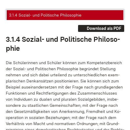
3.1.4 Sozial- und Politische Philosophie
Download als PDF
3.1.4 So­zi­al- und Po­li­ti­sche Phi­lo­so­
phie
Die Schü­le­rin­nen und Schü­ler kön­nen zum Kom­pe­tenz­be­reich
der So­zi­al- und Po­li­ti­schen Phi­lo­so­phie be­grün­det Stel­lung
neh­men und sich da­bei ur­tei­lend zu un­ter­schied­li­chen ex­em­
pla­ri­schen Denk­an­sät­zen po­si­tio­nie­ren. Sie kön­nen sich zum
Bei­spiel aus­ein­an­der­set­zen mit der Fra­ge nach grund­le­gen­den
Funk­tio­nen und Recht­fer­ti­gun­gen des Zu­sam­men­schlus­ses
von In­di­vi­du­en zu dua­len und plu­ra­len So­zi­al­ge­bil­den, ins­be­
son­de­re zu staat­li­chen Ge­mein­schaf­ten; mit der Fra­ge nach
den Ge­setz­mä­ßig­kei­ten von An­er­ken­nung, Fremd­heit und Ko­
ope­ra­ti­on in so­zia­len Be­zie­hun­gen; mit der Fra­ge nach dem
Ver­hält­nis von Macht und nor­ma­ti­ven Ord­nun­gen; mit Grund­
prin­zi­pi­en ei­nes de­mo­kra­ti­schen Rechts­staa­tes und der Pro­ble­