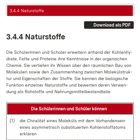
3.4.4 Naturstoffe
Download als PDF
3.4.4 Na­tur­stof­fe
Die Schü­le­rin­nen und Schü­ler er­wei­tern an­hand der Koh­len­hy­
dra­te, Fet­te und Pro­te­ine ih­re Kennt­nis­se in der or­ga­ni­schen
Che­mie. Sie ver­tie­fen ihr Wis­sen über den räum­li­chen Bau von
Mo­le­kü­len so­wie den Zu­sam­men­hang zwi­schen Mo­le­kül­struk­
tur und Ei­gen­schaf­ten der Stof­fe. Sie ken­nen die bio­lo­gi­sche
Funk­ti­on ein­zel­ner Na­tur­stof­fe und be­wer­ten de­ren Ver­wen­
dung als Roh­stof­fe und Nah­rungs­mit­tel­be­stand­tei­le.
Die Schü­le­rin­nen und Schü­ler kön­nen
(1)
die Chi­ra­li­tät ei­nes Mo­le­küls mit dem Vor­han­den­sein
ei­nes asym­me­trisch sub­sti­tu­ier­ten Koh­len­stoff­atoms
er­klä­ren