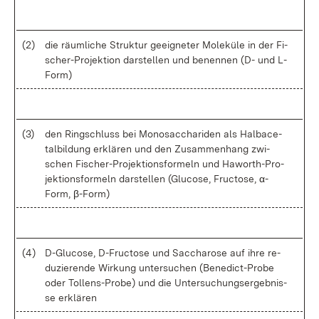
(2)
die räum­li­che Struk­tur ge­eig­ne­ter Mo­le­kü­le in der Fi­
scher-Pro­jek­ti­on dar­stel­len und be­nen­nen (D- und L-
Form)
(3)
den Ring­schluss bei Mo­no­sac­cha­ri­den als Hal­bace­
tal­bil­dung er­klä­ren und den Zu­sam­men­hang zwi­
schen Fi­scher-Pro­jek­ti­ons­for­meln und Ha­wort­h-Pro­
jek­ti­ons­for­meln dar­stel­len (Glu­co­se, Fruc­to­se, α-
Form, β-Form)
(4)
D-G­lu­co­se, D-F­ruc­to­se und Sac­cha­ro­se auf ih­re re­
du­zie­ren­de Wir­kung un­ter­su­chen (Be­ne­dic­t-Pro­be
oder Tol­len­s-Pro­be) und die Un­ter­su­chungs­er­geb­nis­
se er­klä­ren