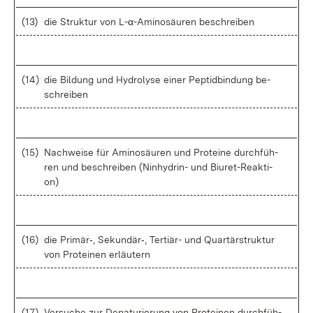
(13)
die Struk­tur von L-α-A­mi­no­säu­ren be­schrei­ben
(14)
die Bil­dung und Hy­dro­ly­se ei­ner Pep­tid­bin­dung be­
schrei­ben
(15)
Nach­wei­se für Ami­no­säu­ren und Pro­te­ine durch­füh­
ren und be­schrei­ben (Nin­hy­drin- und Bi­ure­t-Re­ak­ti­
on)
(16)
die Pri­mär‑, Se­kun­där‑, Ter­ti­är- und Quar­t­är­struk­tur
von Pro­te­inen er­läu­tern
(17)
Ver­su­che zur De­na­tu­rie­rung von Pro­te­inen durch­füh­