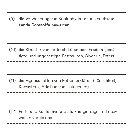
(9)
die Ver­wen­dung von Koh­len­hy­dra­ten als nach­wach­
sen­de Roh­stof­fe be­wer­ten
(10)
die Struk­tur von Fett­mo­le­kü­len be­schrei­ben (ge­sät­
tig­te und un­ge­sät­tig­te Fett­säu­ren, Gly­ce­rin, Es­ter)
(11)
die Ei­gen­schaf­ten von Fet­ten er­klä­ren (Lös­lich­keit,
Kon­sis­tenz, Ad­di­ti­on von Ha­lo­ge­nen)
(12)
Fet­te und Koh­len­hy­dra­te als En­er­gie­trä­ger in Le­be­
we­sen ver­glei­chen