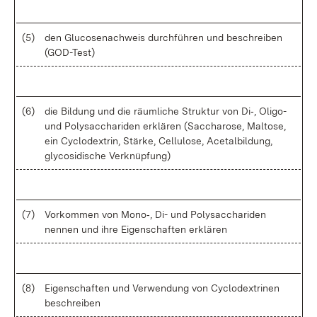
(5)
den Glu­co­se­nach­weis durch­füh­ren und be­schrei­ben
(GO­D-Test)
(6)
die Bil­dung und die räum­li­che Struk­tur von Di‑, Oli­go-
und Po­ly­sac­cha­ri­den er­klä­ren (Sac­cha­ro­se, Mal­to­se,
ein Cy­clo­dex­trin, Stär­ke, Cel­lu­lo­se, Ace­tal­bil­dung,
gly­co­si­di­sche Ver­knüp­fung)
(7)
Vor­kom­men von Mo­no‑, Di- und Po­ly­sac­cha­ri­den
nen­nen und ih­re Ei­gen­schaf­ten er­klä­ren
(8)
Ei­gen­schaf­ten und Ver­wen­dung von Cy­clo­dex­tri­nen
be­schrei­ben