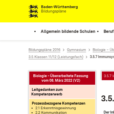
Baden-Württemberg
Zum Inhalt springen
Bildungspläne
Allgemein bildende Schulen
Beruf
Bildungspläne 2016
Gymnasium
Biologie – Ü
3.5 Klassen 11/12 (Leistungsfach)
3.5.7 Immunsy
Biologie – Überarbeitete Fassung
3.5.7
vom 08. März 2022 (V2)
Leitgedanken zum
Kompetenzerwerb
3.5
Prozessbezogene Kompetenzen
2.1 Erkenntnisgewinnung
Der In­
2.2 Kommunikation