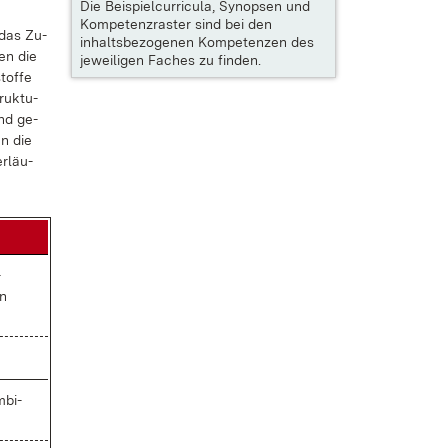
Die
Beispielcurricula, Synopsen und
Kompetenzraster
sind bei den
 das Zu­
inhaltsbezogenen Kompetenzen des
nen die
jeweiligen Faches zu finden.
tof­fe
ruk­tu­
und ge­
en die
r­läu­
­
en
­bi­