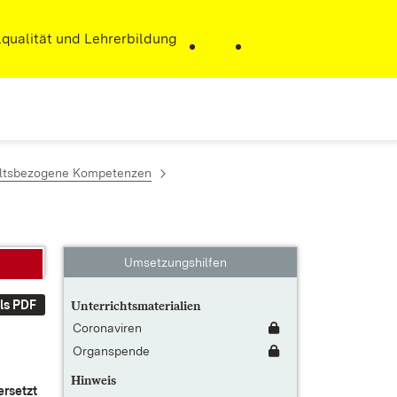
r)
qualität und Lehrerbildung
haltsbezogene Kompetenzen
Umsetzungshilfen
ls PDF
Unterrichtsmaterialien
Coronaviren
Organspende
Hinweis
er­setzt