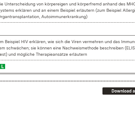
ie Un­ter­schei­dung von kör­per­ei­gen und kör­per­fremd an­hand des MH
ys­tems er­klä­ren und an ei­nem Bei­spiel er­läu­tern (zum Bei­spiel All­er­g
r­gan­trans­plan­ta­ti­on, Au­to­im­mun­er­kran­kung)
m Bei­spiel HIV er­klä­ren, wie sich die Vi­ren ver­meh­ren und das Im­mun­
em schwä­chen; sie kön­nen ei­ne Nach­weis­me­tho­de be­schrei­ben (ELI
est) und mög­li­che The­ra­pie­an­sät­ze er­läu­tern
Download a