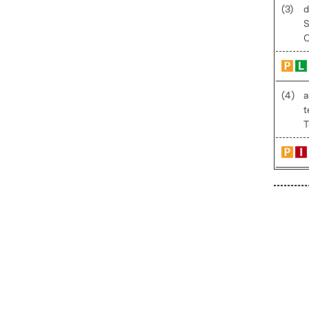
(3)
d
S
O
(4)
a
t
T