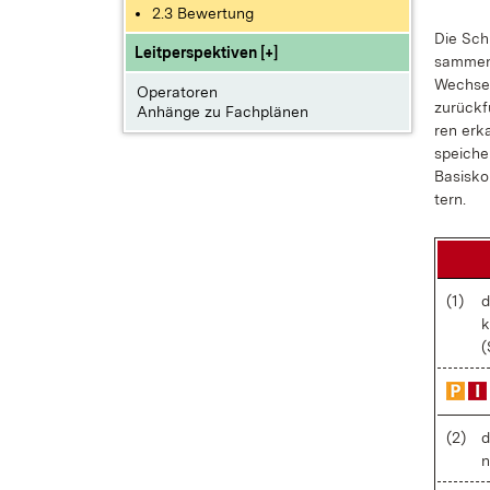
2.3 Bewertung
Die Schü
Leitperspektiven [+]
sam­men­
Wech­sel
Operatoren
zu­rück­
Anhänge zu Fachplänen
ren er­k
spei­che
Ba­sis­ko
tern.
(1)
d
k
(
(2)
d
n