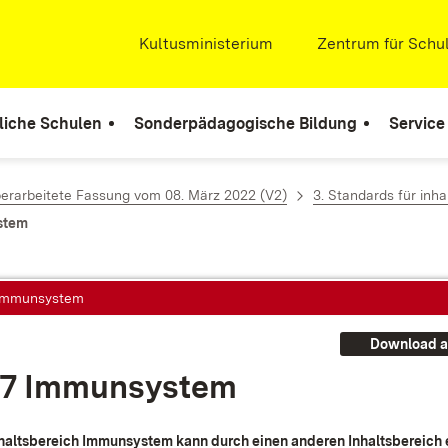
Extern:
Kultusministerium
(Öffnet in neuem Fenste
Extern:
Zentrum für Schul
liche Schulen
Sonderpädagogische Bildung
Service
berarbeitete Fassung vom 08. März 2022 (V2)
3. Standards für in
stem
 Immunsystem
Download a
.7 Im­mun­sys­tem
halts­be­reich Im­mun­sys­tem kann durch ei­nen an­de­ren In­halts­be­reich 