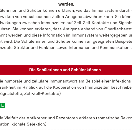
wer­den
.
­le­rin­nen und Schü­ler kön­nen er­klä­ren, wie das Im­mun­sys­tem durch
wir­ken von ver­schie­de­nen Zel­len An­ti­ge­ne ab­weh­ren kann. Sie kön­
­wir­kun­gen zwi­schen Immun­zel­len auf Zel­l‑Zel­l‑Kon­tak­te und Si­gnal­s
füh­ren. Sie kön­nen er­klä­ren, dass An­ti­ge­ne an­hand von Ober­flä­chen­st
annt wer­den und die­se In­for­ma­ti­on im Im­mun­sys­tem wei­ter­ge­ge­ben 
rt wird. Die Schü­le­rin­nen und Schü­ler kön­nen an ge­eig­ne­ten Bei­spie­l
n­zep­te Struk­tur und Funk­ti­on so­wie In­for­ma­ti­on und Kom­mu­ni­ka­ti­on e
Die Schü­le­rin­nen und Schü­ler kön­nen
ie hu­mo­ra­le und zel­lu­lä­re Im­mun­ant­wort am Bei­spiel ei­ner In­fek­ti­ons
rank­heit im Hin­blick auf die Ko­ope­ra­ti­on von Immun­zel­len be­schrei­b
Si­gnal­stof­fe, Zel­l-Zel­l-Kon­tak­te)
ie Viel­falt der An­ti­kör­per und Re­zep­to­ren er­klä­ren (so­ma­ti­sche Re­kom
a­ti­on, klo­na­le Se­lek­ti­on)