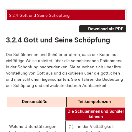
3.2.4 Gott und Seine Schöpfung
Download als PDF
3.2.4 Gott und Sei­ne Schöp­fung
Die Schü­le­rin­nen und Schü­ler er­fah­ren, dass der Ko­ran auf
viel­fäl­ti­ge Wei­se an­lei­tet, über die ver­schie­de­nen Phä­no­me­ne
in der Schöp­fung nach­zu­den­ken. Sie tau­schen sich über ih­re
Vor­stel­lung von Gott aus und dis­ku­tie­ren über die gött­li­chen
und men­sch­li­chen Ei­gen­schaf­ten. Sie er­fah­ren die Be­deu­tung
der Schöp­fung und ent­wi­ckeln da­durch Acht­sam­keit.
Denk­an­stö­ße
Teil­kom­pe­ten­zen
Die Schü­le­rin­nen und Schü­ler
kön­nen
Wel­che Un­ter­stüt­zun­gen
(1)
in der Viel­fäl­tig­keit