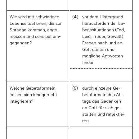
Wie wird mit schwie­ri­gen
(4)
vor dem Hin­ter­grund
Le­bens­si­tua­tio­nen, die zur
her­aus­for­dern­der Le­
Spra­che kom­men, an­ge­
bens­si­tua­tio­nen (Tod,
mes­sen und sen­si­bel um­
Leid, Trau­er, Ge­walt)
ge­gan­gen?
Fra­gen nach und an
Gott stel­len und
mög­li­che Ant­wor­ten
fin­den
Wel­che Ge­bets­for­meln
(5)
durch ein­zel­ne Ge­
las­sen sich kind­ge­recht
bets­for­meln des All­
in­te­grie­ren?
tags das Ge­den­ken
an Gott für sich ge­
stal­ten und re­flek­tie­
ren