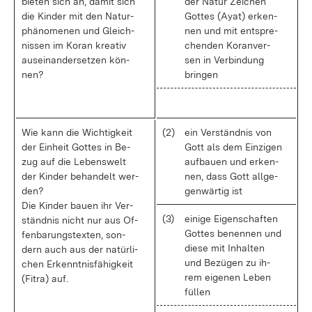
bie­ten sich an, da­mit sich
der Na­tur Zei­chen
die Kin­der mit den Na­tur­
Got­tes (Ayat) er­ken­
phä­no­me­nen und Gleich­
nen und mit ent­spre­
nis­sen im Ko­ran krea­tiv
chen­den Ko­ran­ver­
aus­ein­an­der­set­zen kön­
sen in Ver­bin­dung
nen?
brin­gen
Wie kann die Wich­tig­keit
(2)
ein Ver­ständ­nis von
der Ein­heit Got­tes in Be­
Gott als dem Ein­zi­gen
zug auf die Le­bens­welt
auf­bau­en und er­ken­
der Kin­der be­han­delt wer­
nen, dass Gott all­ge­
den?
gen­wär­tig ist
Die Kin­der bau­en ihr Ver­
(3)
ei­ni­ge Ei­gen­schaf­ten
ständ­nis nicht nur aus Of­
Got­tes be­nen­nen und
fen­ba­rungs­tex­ten, son­
die­se mit In­hal­ten
dern auch aus der na­tür­li­
und Be­zü­gen zu ih­
chen Er­kennt­nis­fä­hig­keit
rem ei­ge­nen Le­ben
(Fi­tra) auf.
fül­len