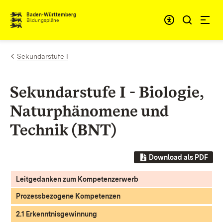
Zum Inhalt springen
Baden-Württemberg
Bildungspläne
Sekundarstufe I
Sekundarstufe I - Biologie,
Naturphänomene und
Technik (BNT)
Download als PDF
Leitgedanken zum Kompetenzerwerb
Prozessbezogene Kompetenzen
2.1 Erkenntnisgewinnung