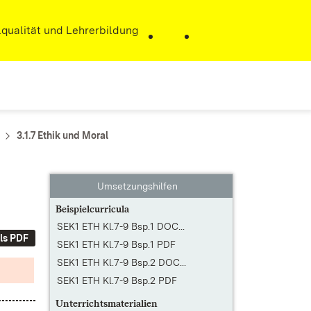
r)
qualität und Lehrerbildung
3.1.7 Ethik und Moral
Umsetzungshilfen
Beispielcurricula
SEK1 ETH Kl.7-9 Bsp.1 DOC...
ls PDF
SEK1 ETH Kl.7-9 Bsp.1 PDF
SEK1 ETH Kl.7-9 Bsp.2 DOC...
SEK1 ETH Kl.7-9 Bsp.2 PDF
Unterrichtsmaterialien