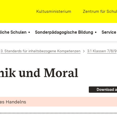
Extern:
Kultusministerium
(Öffnet in neuem Fenste
Extern:
Zentrum für Schul
liche Schulen
Sonderpädagogische Bildung
Service
3. Standards für inhaltsbezogene Kompetenzen
3.1 Klassen 7/8/9
thik und Moral
Download a
des Handelns