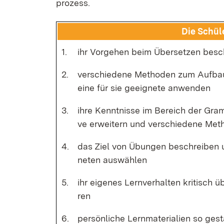
pro­zess.
Die Schü­l
1.
ihr Vor­ge­hen beim Über­set­zen be­sc
2.
ver­schie­de­ne Me­tho­den zum Auf­ba
ei­ne für sie ge­eig­ne­te an­wen­den
3.
ih­re Kennt­nis­se im Be­reich der Gram­
ve er­wei­tern und ver­schie­de­ne Me­t
4.
das Ziel von Übun­gen be­schrei­ben u
ne­ten aus­wäh­len
5.
ihr ei­ge­nes Lern­ver­hal­ten kri­tisch üb
ren
6.
per­sön­li­che Lern­ma­te­ria­li­en so ge­