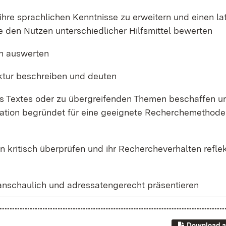
 ih­re sprach­li­chen Kennt­nis­se zu er­wei­tern und ei­nen la­
 den Nut­zen un­ter­schied­li­cher Hilfs­mit­tel be­wer­ten
len aus­wer­ten
k­tur be­schrei­ben und deu­ten
nes Tex­tes oder zu über­grei­fen­den The­men be­schaf­fen 
­ti­on be­grün­det für ei­ne ge­eig­ne­te Re­cher­che­me­tho­de
­len kri­tisch über­prü­fen und ihr Re­cher­che­ver­hal­ten re­fle
t, an­schau­lich und adres­sa­ten­ge­recht prä­sen­tie­ren
Download a