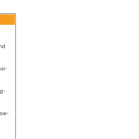
und
­si­
ig­
­sie­