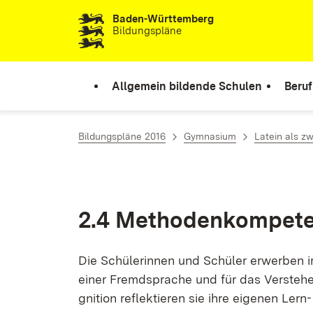
Baden-Württemberg
Zum Inhalt springen
Bildungspläne
Allgemein bildende Schulen
Beruf
Bildungspläne 2016
Gymnasium
Latein als z
2.4 Me­tho­den­kom­pe­t
Die Schü­le­rin­nen und Schü­ler er­wer­ben im
ei­ner Fremd­spra­che und für das Ver­ste­he
gni­ti­on re­flek­tie­ren sie ih­re ei­ge­nen Ler