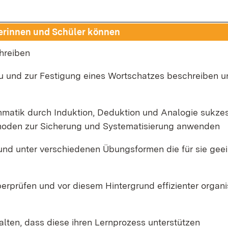
e­rin­nen und Schü­ler kön­nen
hrei­ben
u und zur Fes­ti­gung ei­nes Wort­schat­zes be­schrei­ben 
ma­tik durch In­duk­ti­on, De­duk­ti­on und Ana­lo­gie suk­zes
ho­den zur Si­che­rung und Sys­te­ma­ti­sie­rung an­wen­den
nd un­ter ver­schie­de­nen Übungs­for­men die für sie ge­e
er­prü­fen und vor die­sem Hin­ter­grund ef­fi­zi­en­ter or­ga­ni
stal­ten, dass die­se ih­ren Lern­pro­zess un­ter­stüt­zen