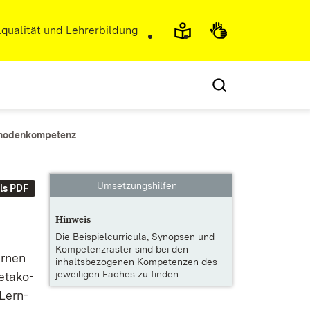
r)
qualität und Lehrerbildung
thodenkompetenz
Umsetzungshilfen
ls PDF
Hinweis
Die
Beispielcurricula, Synopsen und
Kompetenzraster
sind bei den
er­nen
inhaltsbezogenen Kompetenzen des
jeweiligen Faches zu finden.
­ta­ko­
n Lern­