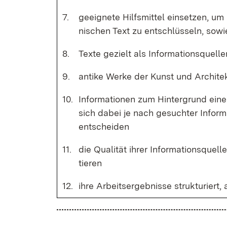
7.
ge­eig­ne­te Hilfs­mit­tel ein­set­zen, um
ni­schen Text zu ent­schlüs­seln, so­wie
8.
Tex­te ge­zielt als In­for­ma­ti­ons­quel­
9.
an­ti­ke Wer­ke der Kunst und Ar­chi­te
10.
In­for­ma­tio­nen zum Hin­ter­grund ei­
sich da­bei je nach ge­such­ter In­for­ma
ent­schei­den
11.
die Qua­li­tät ih­rer In­for­ma­ti­ons­quel
tie­ren
12.
ih­re Ar­beits­er­geb­nis­se struk­tu­rier