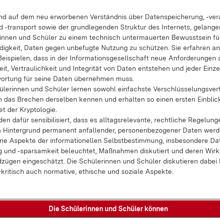
end auf dem neu er­wor­be­nen Ver­ständ­nis über Da­ten­spei­che­rung, ‑ver­a
 ‑trans­port so­wie der grund­le­gen­den Struk­tur des In­ter­nets, ge­lan­ge
rin­nen und Schü­ler zu ei­nem tech­nisch un­ter­mau­er­ten Be­wusst­sein fü
dig­keit, Da­ten ge­gen un­be­fug­te Nut­zung zu schüt­zen. Sie er­fah­ren a
ei­spie­len, dass in der In­for­ma­ti­ons­ge­sell­schaft neue An­for­de­run­gen
eit, Ver­trau­lich­keit und In­te­gri­tät von Da­ten ent­ste­hen und je­der Ein­ze
wor­tung für sei­ne Da­ten über­neh­men muss.
­le­rin­nen und Schü­ler ler­nen so­wohl ein­fachs­te Ver­schlüs­se­lungs­ver­
 das Bre­chen der­sel­ben ken­nen und er­hal­ten so ei­nen ers­ten Ein­blic
iet der Kryp­to­lo­gie.
en da­für sen­si­bi­li­siert, dass es all­tags­re­le­van­te, recht­li­che Re­ge­lun­
Hin­ter­grund per­ma­nent an­fal­len­der, per­so­nen­be­zo­ge­ner Da­ten wer­
ne As­pek­te der in­for­ma­tio­nel­len Selbst­be­stim­mung, ins­be­son­de­re Da­
 und ‑spar­sam­keit be­leuch­tet, Maß­nah­men dis­ku­tiert und de­ren Wirk
­zü­gen ein­ge­schätzt. Die Schü­le­rin­nen und Schü­ler dis­ku­tie­ren da­bei
v-kri­tisch auch nor­ma­ti­ve, ethi­sche und so­zia­le As­pek­te.
Die Schü­le­rin­nen und Schü­ler kön­nen