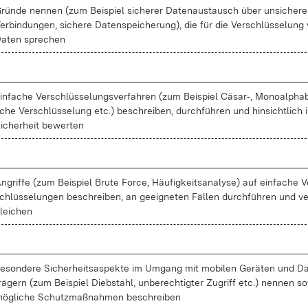
rün­de nen­nen (zum Bei­spiel si­che­rer Da­ten­aus­tausch über un­si­che­re
er­bin­dun­gen, si­che­re Da­ten­spei­che­rung), die für die Ver­schlüs­se­lung
a­ten spre­chen
in­fa­che Ver­schlüs­se­lungs­ver­fah­ren (zum Bei­spiel Cä­sar‑, Mo­no­al­pha­b
che Ver­schlüs­se­lung etc.) be­schrei­ben, durch­füh­ren und hin­sicht­lich i
i­cher­heit be­wer­ten
n­grif­fe (zum Bei­spiel Bru­te Force, Häu­fig­keits­ana­ly­se) auf ein­fa­che V
chlüs­se­lun­gen be­schrei­ben, an ge­eig­ne­ten Fäl­len durch­füh­ren und ve
lei­chen
e­son­de­re Si­cher­heits­as­pek­te im Um­gang mit mo­bi­len Ge­rä­ten und Da
rä­gern (zum Bei­spiel Dieb­stahl, un­be­rech­tig­ter Zu­griff etc.) nen­nen so
ög­li­che Schutz­maß­nah­men be­schrei­ben