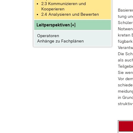
2.3 Kommunizieren und
Kooperieren
Ba­sie­r
2.4 Analysieren und Bewerten
tung und
Schü­le­
Leitperspektiven [+]
Not­wen­
kre­ten B
Operatoren
Anhänge zu Fachplänen
füg­bar­k
Ver­ant­
Die Schü
als auch
Teil­ge­b
Sie wer­d
Vor dem 
schie­de­
mei­dung
in Grund
struk­ti­