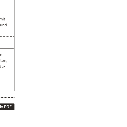
 mit
) und
en
­ten,
läu­
ls PDF