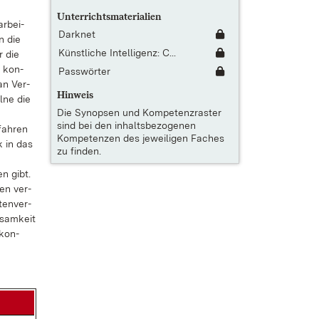
Unterrichtsmaterialien
r­bei­
Darknet
n die
Künstliche Intelligenz: C...
r die
n kon­
Passwörter
 an Ver­
Hinweis
l­ne die
Die
Synopsen und Kompetenzraster
sind bei den inhaltsbezogenen
fah­ren
Kompetenzen des jeweiligen Faches
k in das
zu finden.
gen gibt.
den ver­
ten­ver­
­sam­keit
 kon­