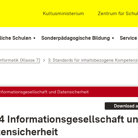
Extern:
Kultusministerium
(Öffnet in neuem Fenste
Extern:
Zentrum für Schul
liche Schulen
Sonderpädagogische Bildung
Service
nformatik (Klasse 7)
3. Standards für inhaltsbezogene Kompeten
Informationsgesellschaft und Datensicherheit
Download a
4 In­for­ma­ti­ons­ge­sell­schaft u
en­si­cher­heit