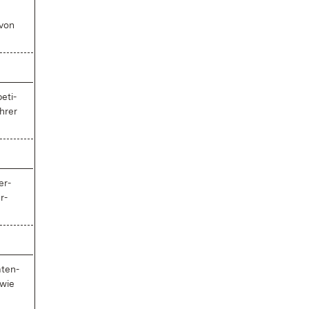
 von
e­ti­
h­rer
er­
r­
­ten­
­wie