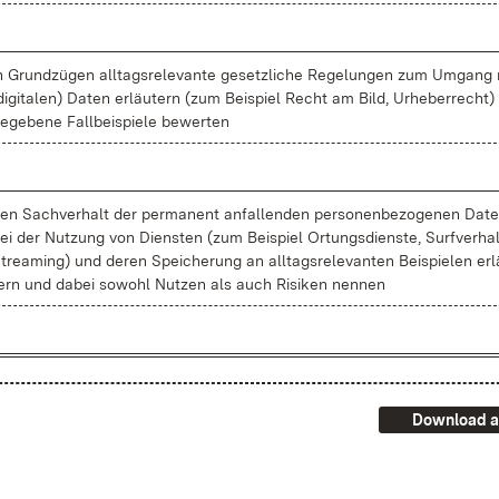
n Grund­zü­gen all­tags­re­le­van­te ge­setz­li­che Re­ge­lun­gen zum Um­gang
di­gi­ta­len) Da­ten er­läu­tern (zum Bei­spiel Recht am Bild, Ur­he­ber­recht
e­ge­be­ne Fall­bei­spie­le be­wer­ten
en Sach­ver­halt der per­ma­nent an­fal­len­den per­so­nen­be­zo­ge­nen Da­t
ei der Nut­zung von Diens­ten (zum Bei­spiel Or­tungs­diens­te, Surf­ver­hal
trea­m­ing) und de­ren Spei­che­rung an all­tags­re­le­van­ten Bei­spie­len er­
ern und da­bei so­wohl Nut­zen als auch Ri­si­ken nen­nen
Download a