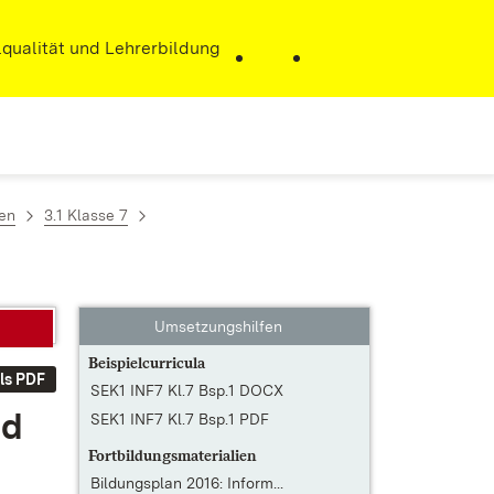
r)
qualität und Lehrerbildung
zen
3.1 Klasse 7
Umsetzungshilfen
Beispielcurricula
ls PDF
SEK1 INF7 Kl.7 Bsp.1 DOCX
nd
SEK1 INF7 Kl.7 Bsp.1 PDF
Fortbildungsmaterialien
Bildungsplan 2016: Inform...