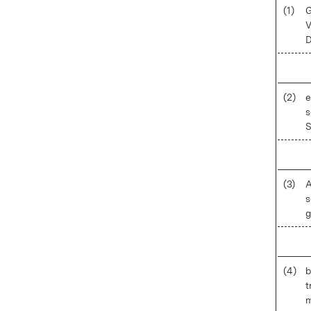
(1)
G
V
D
(2)
e
s
S
(3)
A
s
g
(4)
b
t
m