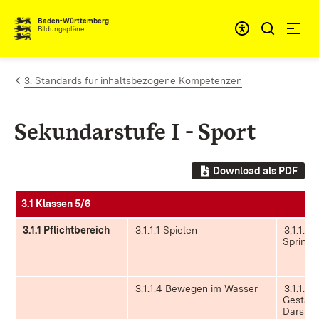
Zum Inhalt springen
Baden-Württemberg
Bildungspläne
3. Standards für inhaltsbezogene Kompetenzen
Sekundarstufe I - Sport
Download als PDF
3.1 Klassen 5/6
3.1.1 Pflichtbereich
3.1.1.1 Spielen
3.1.1.2 
Springe
3.1.1.4 Bewegen im Wasser
3.1.1.5 
Gestalt
Darstel