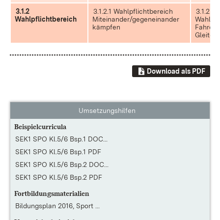
3.1.2
3.1.2.1 Wahlpflichtbereich
3.1.2.2
Wahlpflichtbereich
Miteinander/gegeneinander
Wahlpfl
kämpfen
Fahren,
Gleiten
Download als PDF
Umsetzungshilfen
Beispielcurricula
SEK1 SPO Kl.5/6 Bsp.1 DOC...
SEK1 SPO Kl.5/6 Bsp.1 PDF
SEK1 SPO Kl.5/6 Bsp.2 DOC...
SEK1 SPO Kl.5/6 Bsp.2 PDF
Fortbildungsmaterialien
Bildungsplan 2016, Sport ...