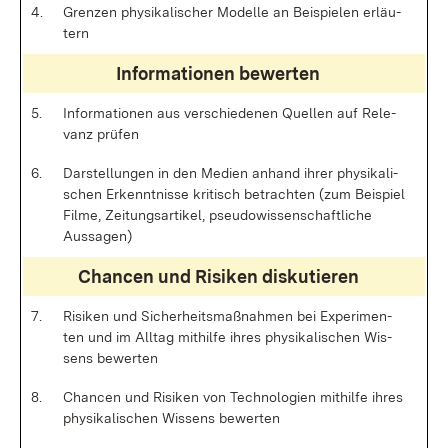
4.
Gren­zen phy­si­ka­li­scher Mo­del­le an Bei­spie­len er­läu­
tern
In­for­ma­tio­nen be­wer­ten
5.
In­for­ma­tio­nen aus ver­schie­de­nen Quel­len auf Re­le­
vanz prü­fen
6.
Dar­stel­lun­gen in den Me­di­en an­hand ih­rer phy­si­ka­li­
schen Er­kennt­nis­se kri­tisch be­trach­ten (zum Bei­spiel
Fil­me, Zei­tungs­ar­ti­kel, pseu­do­wis­sen­schaft­li­che
Aus­sa­gen)
Chan­cen und Ri­si­ken dis­ku­tie­ren
7.
Ri­si­ken und Si­cher­heits­maß­nah­men bei Ex­pe­ri­men­
ten und im All­tag mit­hil­fe ih­res phy­si­ka­li­schen Wis­
sens be­wer­ten
8.
Chan­cen und Ri­si­ken von Tech­no­lo­gi­en mit­hil­fe ih­res
phy­si­ka­li­schen Wis­sens be­wer­ten