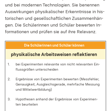
und bei mo­der­nen Tech­no­lo­gi­en. Sie be­nen­nen
Aus­wir­kun­gen phy­si­ka­li­scher Er­kennt­nis­se in his­
to­ri­schen und ge­sell­schaft­li­chen Zu­sam­men­hän­
gen. Die Schü­le­rin­nen und Schü­ler be­wer­ten In­
for­ma­tio­nen und prü­fen sie auf ih­re Re­le­vanz.
Die Schü­le­rin­nen und Schü­ler kön­nen
phy­si­ka­li­sche Ar­beits­wei­sen re­flek­tie­ren
1.
bei Ex­pe­ri­men­ten re­le­van­te von nicht re­le­van­ten Ein­
fluss­grö­ßen un­ter­schei­den
2.
Er­geb­nis­se von Ex­pe­ri­men­ten be­wer­ten (Mess­feh­ler,
Ge­nau­ig­keit, Aus­gleichs­ge­ra­de, mehr­fa­che Mes­sung
und Mit­tel­wert­bil­dung)
3.
Hy­po­the­sen an­hand der Er­geb­nis­se von Ex­pe­ri­men­
ten be­ur­tei­len