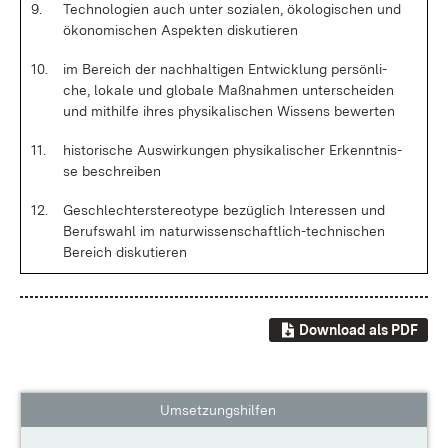
9.
Tech­no­lo­gi­en auch un­ter so­zia­len, öko­lo­gi­schen und
öko­no­mi­schen As­pek­ten dis­ku­tie­ren
10.
im Be­reich der nach­hal­ti­gen Ent­wick­lung per­sön­li­
che, lo­ka­le und glo­ba­le Maß­nah­men un­ter­schei­den
und mit­hil­fe ih­res phy­si­ka­li­schen Wis­sens be­wer­ten
11.
his­to­ri­sche Aus­wir­kun­gen phy­si­ka­li­scher Er­kennt­nis­
se be­schrei­ben
12.
Ge­schlech­ters­te­reo­ty­pe be­züg­lich In­ter­es­sen und
Be­rufs­wahl im na­tur­wis­sen­schaft­lich-tech­ni­schen
Be­reich dis­ku­tie­ren
Download als PDF
Umsetzungshilfen