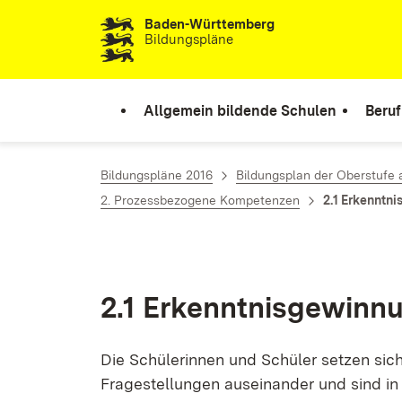
Baden-Württemberg
Zum Inhalt springen
Bildungspläne
Allgemein bildende Schulen
Beruf
Bildungspläne 2016
Bildungsplan der Oberstufe
2. Prozessbezogene Kompetenzen
2.1 Erkenntn
2.1 Er­kennt­nis­ge­win­
Die Schü­le­rin­nen und Schü­ler set­zen sich
Fra­ge­stel­lun­gen aus­ein­an­der und sind in 