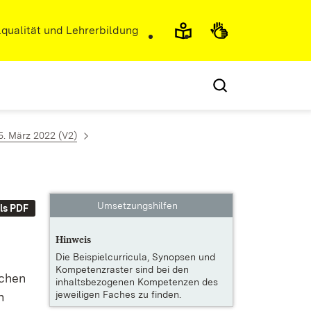
r)
qualität und Lehrerbildung
. März 2022 (V2)
Umsetzungshilfen
ls PDF
Hinweis
Die
Beispielcurricula, Synopsen und
Kompetenzraster
sind bei den
schen
inhaltsbezogenen Kompetenzen des
jeweiligen Faches zu finden.
n