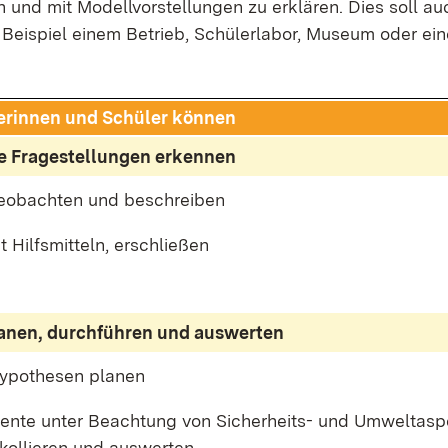
en und mit Mo­dell­vor­stel­lun­gen zu er­klä­ren. Dies soll a
Bei­spiel ei­nem Be­trieb, Schü­ler­la­bor, Mu­se­um oder ei­n
e­rin­nen und Schü­ler kön­nen
 Fra­ge­stel­lun­gen er­ken­nen
e­ob­ach­ten und be­schrei­ben
t Hilfs­mit­teln, er­schlie­ßen
la­nen, durch­füh­ren und aus­wer­ten
y­po­the­sen pla­nen
­ri­men­te un­ter Be­ach­tung von Si­cher­heits- und Um­welt­as­
­kol­lie­ren und aus­wer­ten