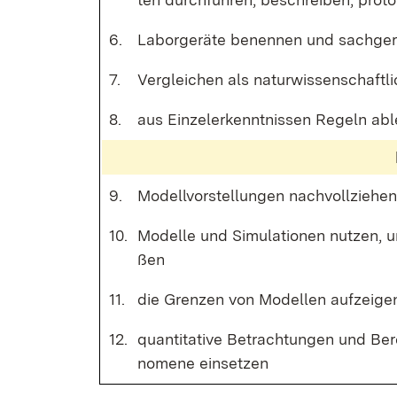
6.
La­bor­ge­rä­te be­nen­nen und sach­ge
7.
Ver­glei­chen als na­tur­wis­sen­schaft­l
8.
aus Ein­zel­er­kennt­nis­sen Re­geln ab­l
9.
Mo­dell­vor­stel­lun­gen nach­voll­zie­he
10.
Mo­del­le und Si­mu­la­tio­nen nut­zen, u
ßen
11.
die Gren­zen von Mo­del­len auf­zei­ge
12.
quan­ti­ta­ti­ve Be­trach­tun­gen und B
no­me­ne ein­set­zen