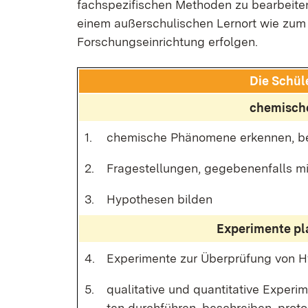
fach­spe­zi­fi­schen Me­tho­den zu be­ar­bei­t
ei­nem au­ßer­schu­li­schen Lern­ort wie zum 
For­schungs­ein­rich­tung er­fol­gen.
Die Schü­l
che­mi­sche
1.
che­mi­sche Phä­no­me­ne er­ken­nen, b
2.
Fra­ge­stel­lun­gen, ge­ge­be­nen­falls mi
3.
Hy­po­the­sen bil­den
Ex­pe­ri­men­te p
4.
Ex­pe­ri­men­te zur Über­prü­fung von H
5.
qua­li­ta­ti­ve und quan­ti­ta­ti­ve Ex­pe
ten durch­füh­ren, be­schrei­ben, pro­to