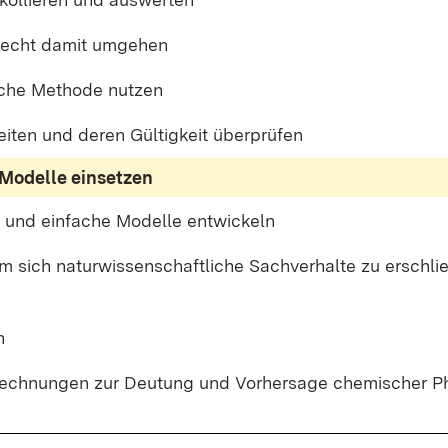
­recht da­mit um­ge­hen
i­che Me­tho­de nut­zen
ei­ten und de­ren Gül­tig­keit über­prü­fen
Mo­del­le ein­set­zen
n und ein­fa­che Mo­del­le ent­wi­ckeln
m sich na­tur­wis­sen­schaft­li­che Sach­ver­hal­te zu er­schli
n
e­rech­nun­gen zur Deu­tung und Vor­her­sa­ge che­mi­scher P