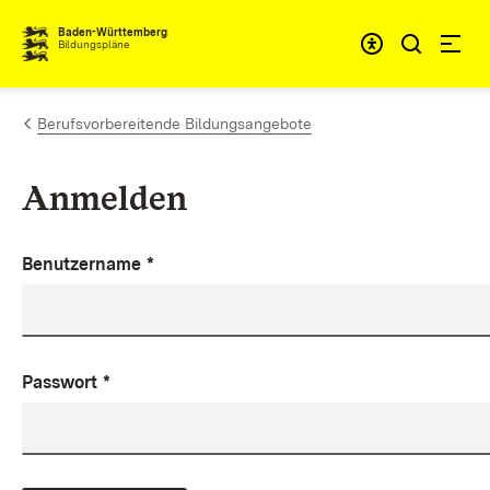
Zum Inhalt springen
Baden-Württemberg
Bildungspläne
Berufsvorbereitende Bildungsangebote
Anmelden
Benutzername
*
Passwort
*