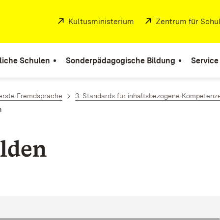
Extern:
Kultusministerium
(Öffnet in neuem Fenste
Extern:
Zentrum für Schul
liche Schulen
Sonderpädagogische Bildung
Service
 erste Fremdsprache
3. Standards für inhaltsbezogene Kompetenz
n
lden