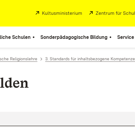
Extern:
Kultusministerium
(Öffnet in neuem Fenste
Extern:
Zentrum für Schul
liche Schulen
Sonderpädagogische Bildung
Service
sche Religionslehre
3. Standards für inhaltsbezogene Kompetenz
lden