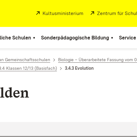
Extern:
Kultusministerium
(Öffnet in neuem Fenste
Extern:
Zentrum für Schul
liche Schulen
Sonderpädagogische Bildung
Service
 an Gemeinschaftsschulen
Biologie – Überarbeitete Fassung vom 0
3.4 Klassen 12/13 (Basisfach)
3.4.3 Evolution
lden