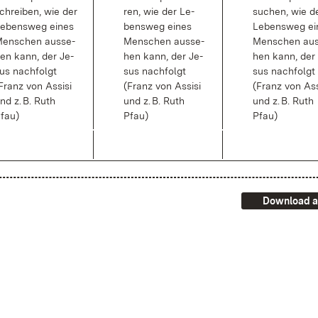
chrei­ben, wie der
ren, wie der Le­
su­chen, wie d
e­bens­weg ei­nes
bens­weg ei­nes
Le­bens­weg ei
en­schen aus­se­
Men­schen aus­se­
Men­schen aus
en kann, der Je­
hen kann, der Je­
hen kann, der
us nach­folgt
sus nach­folgt
sus nach­folgt
Franz von As­si­si
(Franz von As­si­si
(Franz von As­si
nd z. B. Ruth
und z. B. Ruth
und z. B. Ruth
fau)
Pfau)
Pfau)
Download a