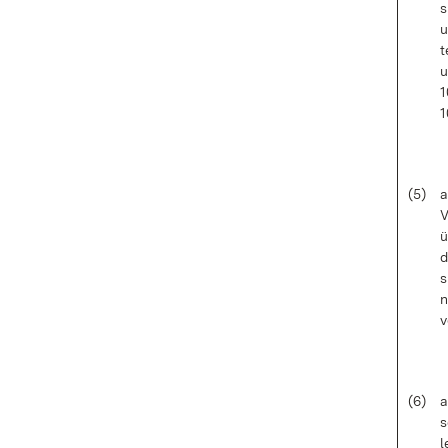
s
u
t
u
1
1
(5)
a
V
ü
d
s
n
v
(6)
a
s
l