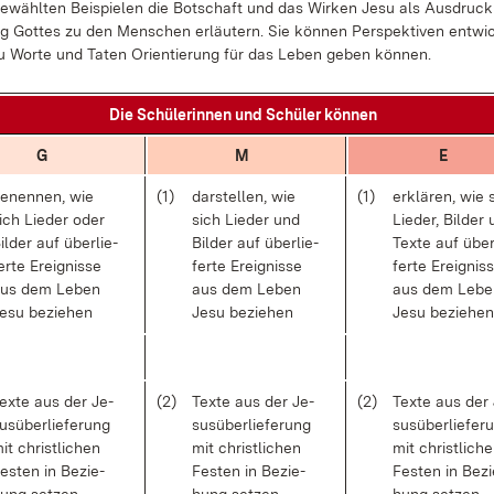
e­wähl­ten Bei­spie­len die Bot­schaft und das Wir­ken Je­su als Aus­druc
 Got­tes zu den Men­schen er­läu­tern. Sie kön­nen Per­spek­ti­ven ent­wi­
u Wor­te und Ta­ten Ori­en­tie­rung für das Le­ben ge­ben kön­nen.
Die Schü­le­rin­nen und Schü­ler kön­nen
G
M
E
e­nen­nen, wie
(1)
dar­stel­len, wie
(1)
er­klä­ren, wie 
ich Lie­der oder
sich Lie­der und
Lie­der, Bil­der
il­der auf über­lie­
Bil­der auf über­lie­
Tex­te auf über­
er­te Er­eig­nis­se
fer­te Er­eig­nis­se
fer­te Er­eig­nis­
us dem Le­ben
aus dem Le­ben
aus dem Le­be
e­su be­zie­hen
Je­su be­zie­hen
Je­su be­zie­hen
ex­te aus der Je­
(2)
Tex­te aus der Je­
(2)
Tex­te aus der
us­über­lie­fe­rung
sus­über­lie­fe­rung
sus­über­lie­fe­r
it christ­li­chen
mit christ­li­chen
mit christ­li­ch
es­ten in Be­zie­
Fes­ten in Be­zie­
Fes­ten in Be­zi