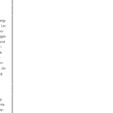
­eig­
 Le­
As­
­giö­
 und
r­
ie
­
en­
t Je­
ng
g­
­te
Je­