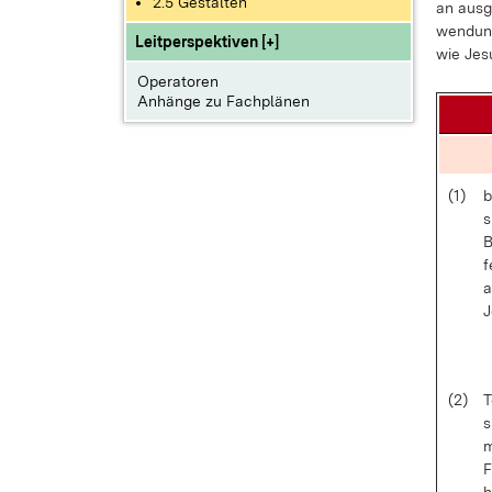
2.5 Gestalten
an aus­g
wen­dung
Leitperspektiven [+]
wie Je­s
Operatoren
Anhänge zu Fachplänen
(1)
b
s
B
f
a
J
(2)
T
s
m
F