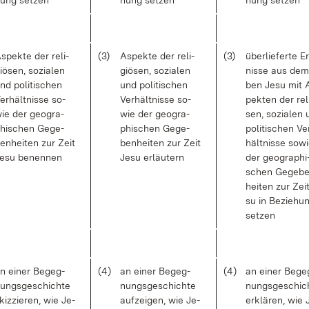
ung set­zen
hung set­zen
hung set­zen
s­pek­te der re­li­
(3)
As­pek­te der re­li­
(3)
über­lie­fer­te Er
iö­sen, so­zia­len
giö­sen, so­zia­len
nis­se aus dem
nd po­li­ti­schen
und po­li­ti­schen
ben Je­su mit 
er­hält­nis­se so­
Ver­hält­nis­se so­
pek­ten der re­li
ie der geo­gra­
wie der geo­gra­
sen, so­zia­len
hi­schen Ge­ge­
phi­schen Ge­ge­
po­li­ti­schen Ve
en­hei­ten zur Zeit
ben­hei­ten zur Zeit
hält­nis­se so­w
e­su be­nen­nen
Je­su er­läu­tern
der geo­gra­phi
schen Ge­ge­b
hei­ten zur Zei
su in Be­zie­hu
set­zen
n ei­ner Be­geg­
(4)
an ei­ner Be­geg­
(4)
an ei­ner Be­ge
ungs­ge­schich­te
nungs­ge­schich­te
nungs­ge­schich
kiz­zie­ren, wie Je­
auf­zei­gen, wie Je­
er­klä­ren, wie 