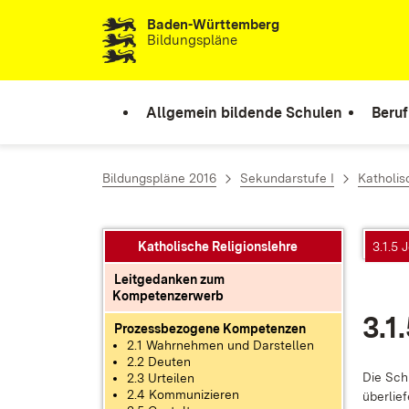
Baden-Württemberg
Zum Inhalt springen
Bildungspläne
Allgemein bildende Schulen
Beruf
Bildungspläne 2016
Sekundarstufe I
Katholis
Katholische Religionslehre
3.1.5 
Leitgedanken zum
Kompetenzerwerb
3.1
Prozessbezogene Kompetenzen
2.1 Wahrnehmen und Darstellen
2.2 Deuten
Die Schü
2.3 Urteilen
2.4 Kommunizieren
über­lie