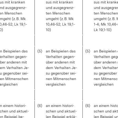
us mit kran­ken
sus mit kran­ken
sus mit kran­k
nd aus­ge­grenz­
und aus­ge­grenz­
und aus­ge­gre
en Men­schen
ten Men­schen
ten Men­schen
m­geht (z. B. Mk
um­geht (z. B. Mk
um­geht (z. B. 
0,46-52; Lk 19,1-
10,46-52; Lk 19,1-
1-4; Mk 10,46-
0)
10)
Lk 19,1-10)
n Bei­spie­len das
(5)
an Bei­spie­len das
(5)
an Bei­spie­len
er­hal­ten ge­gen­
Ver­hal­ten ge­gen­
Ver­hal­ten ge­
ber an­de­ren mit
über an­de­ren mit
über an­de­ren 
em Ver­hal­ten Je­
dem Ver­hal­ten Je­
dem Ver­hal­te
u ge­gen­über sei­
su ge­gen­über sei­
su ge­gen­über 
en Mit­men­schen
nen Mit­men­schen
nen Mit­men­s
er­glei­chen
ver­glei­chen
ver­glei­chen
n ei­nem his­to­ri­
(6)
an ei­nem his­to­ri­
(6)
an ei­nem his­to­
chen und ak­tu­el­
schen und ak­tu­el­
schen und ak­t
en Bei­spiel be­
len Bei­spiel er­klä­
len Bei­spiel un