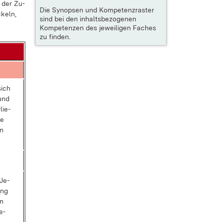
k der Zu­
Die
Synopsen und Kompetenzraster
ckeln,
sind bei den inhaltsbezogenen
Kompetenzen des jeweiligen Faches
zu finden.
sich
 und
lie­
se
n
 Je­
ung
en
e­