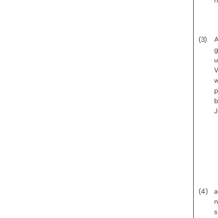
h
(3)
A
g
u
V
w
p
b
J
(4)
a
n
s