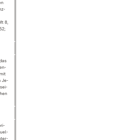
en
nz­
Mt 8,
52;
 das
gen­
mit
n Je­
sei­
chen
ri­
u­el­
­ter­