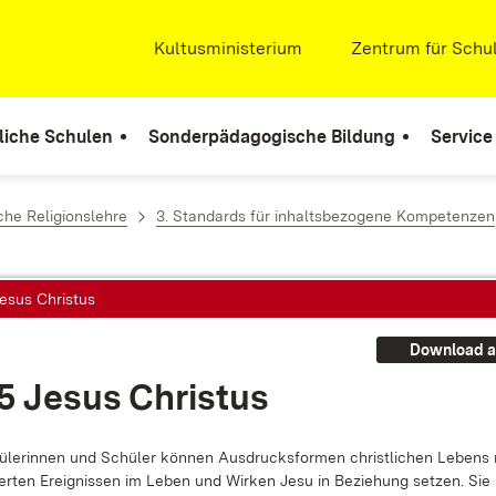
Extern:
Kultusministerium
(Öffnet in neuem Fenste
Extern:
Zentrum für Schul
liche Schulen
Sonderpädagogische Bildung
Service
che Religionslehre
3. Standards für inhaltsbezogene Kompetenzen
Jesus Christus
Download a
.5 Je­sus Chris­tus
­le­rin­nen und Schü­ler kön­nen Aus­drucks­for­men christ­li­chen Le­bens 
­fer­ten Er­eig­nis­sen im Le­ben und Wir­ken Je­su in Be­zie­hung set­zen. Si