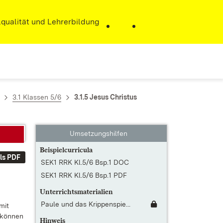
r)
qualität und Lehrerbildung
3.1 Klassen 5/6
3.1.5 Jesus Christus
Umsetzungshilfen
Beispielcurricula
ls PDF
SEK1 RRK Kl.5/6 Bsp.1 DOC
SEK1 RRK Kl.5/6 Bsp.1 PDF
Unterrichtsmaterialien
Paule und das Krippenspie...
mit
e kön­nen
Hinweis