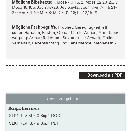
Mög­li­che Bi­bel­tex­te:
1. Mo­se 4,1-16; 2. Mo­se 22,20-26; 3.
Mo­se 19,18b; Jes 3,16-26; Jes 5,8-12; Jes 11,1-9; Am 5,21-
27; Am 8,4-10; Mi 6,8; Mt 25,31-46; Lk 12,15-21
Mög­li­che Fach­be­grif­fe:
Pro­phet; Ge­rech­tig­keit; ethi­
sches Han­deln; Fas­ten; Op­ti­on für die Ar­men; Ar­muts­be­
we­gung; Ar­mut; Reich­tum; Se­xu­al­ethik; Ge­walt; On­line-
Ver­hal­ten; Le­bens­an­fang und Le­bens­en­de; Me­di­en­ethik
Download als PDF
Umsetzungshilfen
Beispielcurricula
SEK1 REV Kl.7-9 Bsp.1 DOC...
SEK1 REV Kl.7-9 Bsp.1 PDF