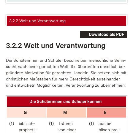
3.2.2 Welt und Verantwortung
Download als PDF
3.2.2 Welt und Ver­ant­wor­tung
Die Schü­le­rin­nen und Schü­ler be­schrei­ben men­sch­li­che Sehn­
sucht nach ei­ner ge­rech­ten Welt. Sie über­prü­fen christ­lich be­
grün­de­te Mo­ti­va­ti­on für ge­rech­tes Han­deln. Sie set­zen sich mit
christ­li­chen Maß­stä­ben für mehr Ge­rech­tig­keit aus­ein­an­der
und ent­wi­ckeln Mög­lich­kei­ten, Ver­ant­wor­tung zu über­neh­men.
Die Schü­le­rin­nen und Schü­ler kön­nen
G
M
E
(1)
bi­blisch-
(1)
Träu­me
(1)
aus bi­
pro­phe­ti­
von ei­ner
blisch-pro­