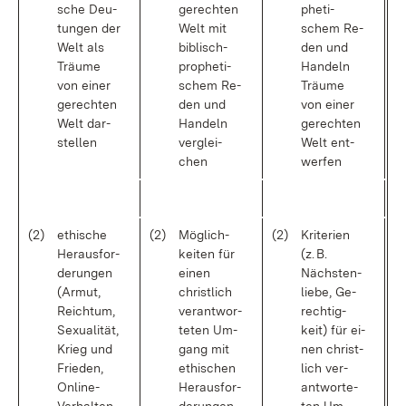
sche Deu­
ge­rech­ten
phe­ti­
tun­gen der
Welt mit
schem Re­
Welt als
bi­blisch-
den und
Träu­me
pro­phe­ti­
Han­deln
von ei­ner
schem Re­
Träu­me
ge­rech­ten
den und
von ei­ner
Welt dar­
Han­deln
ge­rech­ten
stel­len
ver­glei­
Welt ent­
chen
wer­fen
(2)
ethi­sche
(2)
Mög­lich­
(2)
Kri­te­ri­en
Her­aus­for­
kei­ten für
(z. B.
de­run­gen
ei­nen
Nächs­ten­
(Ar­mut,
christ­lich
lie­be, Ge­
Reich­tum,
ver­ant­wor­
rech­tig­
Se­xua­li­tät,
te­ten Um­
keit) für ei­
Krieg und
gang mit
nen christ­
Frie­den,
ethi­schen
lich ver­
On­line-
Her­aus­for­
ant­wor­te­