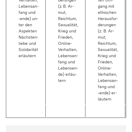
Ver­hal­ten,
de­run­gen
ten Um­
Le­bens­an­
(z. B. Ar­
gang mit
fang und
mut,
ethi­schen
‑en­de) un­
Reich­tum,
Her­aus­for­
ter den
Se­xua­li­tät,
de­run­gen
As­pek­ten
Krieg und
(z. B. Ar­
Nächs­ten­
Frie­den,
mut,
lie­be und
On­line-
Reich­tum,
So­li­da­ri­tät
Ver­hal­ten,
Se­xua­li­tät,
er­läu­tern
Le­bens­an­
Krieg und
fang und
Frie­den,
Le­bens­en­
On­line-
de) er­läu­
Ver­hal­ten,
tern
Le­bens­an­
fang und
‑en­de) er­
läu­tern