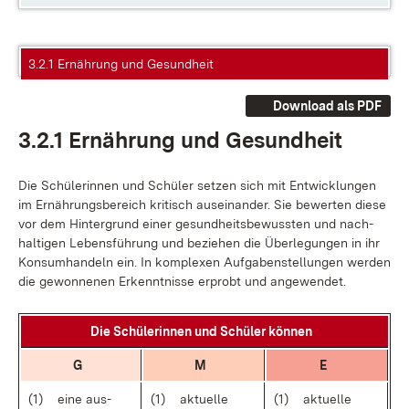
3.2.1 Ernährung und Gesundheit
Download als PDF
3.2.1 Er­näh­rung und Ge­sund­heit
Die Schü­le­rin­nen und Schü­ler set­zen sich mit Ent­wick­lun­gen
im Er­näh­rungs­be­reich kri­tisch aus­ein­an­der. Sie be­wer­ten die­se
vor dem Hin­ter­grund ei­ner ge­sund­heits­be­wuss­ten und nach­
hal­ti­gen Le­bens­füh­rung und be­zie­hen die Über­le­gun­gen in ihr
Kon­sum­han­deln ein. In kom­ple­xen Auf­ga­ben­stel­lun­gen wer­den
die ge­won­ne­nen Er­kennt­nis­se er­probt und an­ge­wen­det.
Die Schü­le­rin­nen und Schü­ler kön­nen
G
M
E
(1)
ei­ne aus­
(1)
ak­tu­el­le
(1)
ak­tu­el­le