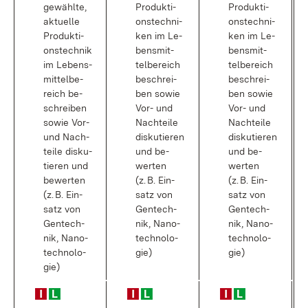
ge­wähl­te,
Pro­duk­ti­
Pro­duk­ti­
ak­tu­el­le
ons­tech­ni­
ons­tech­ni­
Pro­duk­ti­
ken im Le­
ken im Le­
ons­tech­nik
bens­mit­
bens­mit­
im Le­bens­
tel­be­reich
tel­be­reich
mit­tel­be­
be­schrei­
be­schrei­
reich be­
ben so­wie
ben so­wie
schrei­ben
Vor- und
Vor- und
so­wie Vor-
Nach­tei­le
Nach­tei­le
und Nach­
dis­ku­tie­ren
dis­ku­tie­ren
tei­le dis­ku­
und be­
und be­
tie­ren und
wer­ten
wer­ten
be­wer­ten
(z. B. Ein­
(z. B. Ein­
(z. B. Ein­
satz von
satz von
satz von
Gen­tech­
Gen­tech­
Gen­tech­
nik, Na­no­
nik, Na­no­
nik, Na­no­
tech­no­lo­
tech­no­lo­
tech­no­lo­
gie)
gie)
gie)