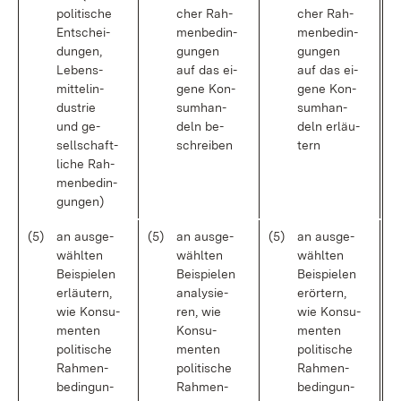
po­li­ti­sche
cher Rah­
cher Rah­
Ent­schei­
men­be­din­
men­be­din­
dun­gen,
gun­gen
gun­gen
Le­bens­
auf das ei­
auf das ei­
mit­tel­in­
ge­ne Kon­
ge­ne Kon­
dus­trie
sum­han­
sum­han­
und ge­
deln be­
deln er­läu­
sell­schaft­
schrei­ben
tern
li­che Rah­
men­be­din­
gun­gen)
(5)
an aus­ge­
(5)
an aus­ge­
(5)
an aus­ge­
wähl­ten
wähl­ten
wähl­ten
Bei­spie­len
Bei­spie­len
Bei­spie­len
er­läu­tern,
ana­ly­sie­
er­ör­tern,
wie Kon­su­
ren, wie
wie Kon­su­
men­ten
Kon­su­
men­ten
po­li­ti­sche
men­ten
po­li­ti­sche
Rah­men­
po­li­ti­sche
Rah­men­
be­din­gun­
Rah­men­
be­din­gun­