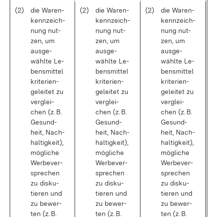
(2)
die Wa­ren­
(2)
die Wa­ren­
(2)
die Wa­ren­
kenn­zeich­
kenn­zeich­
kenn­zeich­
nung nut­
nung nut­
nung nut­
zen, um
zen, um
zen, um
aus­ge­
aus­ge­
aus­ge­
wähl­te Le­
wähl­te Le­
wähl­te Le­
bens­mit­tel
bens­mit­tel
bens­mit­tel
kri­te­ri­en­
kri­te­ri­en­
kri­te­ri­en­
ge­lei­tet zu
ge­lei­tet zu
ge­lei­tet zu
ver­glei­
ver­glei­
ver­glei­
chen (z. B.
chen (z. B.
chen (z. B.
Ge­sund­
Ge­sund­
Ge­sund­
heit, Nach­
heit, Nach­
heit, Nach­
hal­tig­keit),
hal­tig­keit),
hal­tig­keit),
mög­li­che
mög­li­che
mög­li­che
Wer­be­ver­
Wer­be­ver­
Wer­be­ver­
spre­chen
spre­chen
spre­chen
zu dis­ku­
zu dis­ku­
zu dis­ku­
tie­ren und
tie­ren und
tie­ren und
zu be­wer­
zu be­wer­
zu be­wer­
ten (z. B.
ten (z. B.
ten (z. B.