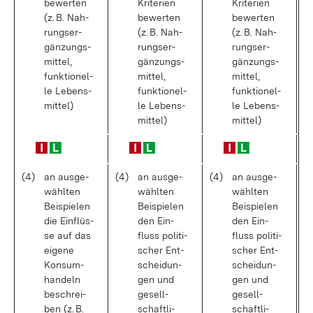
be­wer­ten
Kri­te­ri­en
Kri­te­ri­en
(z. B. Nah­
be­wer­ten
be­wer­ten
rungs­er­
(z. B. Nah­
(z. B. Nah­
gän­zungs­
rungs­er­
rungs­er­
mit­tel,
gän­zungs­
gän­zungs­
funk­tio­nel­
mit­tel,
mit­tel,
le Le­bens­
funk­tio­nel­
funk­tio­nel­
mit­tel)
le Le­bens­
le Le­bens­
mit­tel)
mit­tel)
(4)
an aus­ge­
(4)
an aus­ge­
(4)
an aus­ge­
wähl­ten
wähl­ten
wähl­ten
Bei­spie­len
Bei­spie­len
Bei­spie­len
die Ein­flüs­
den Ein­
den Ein­
se auf das
fluss po­li­ti­
fluss po­li­ti­
ei­ge­ne
scher Ent­
scher Ent­
Kon­sum­
schei­dun­
schei­dun­
han­deln
gen und
gen und
be­schrei­
ge­sell­
ge­sell­
ben (z. B.
schaft­li­
schaft­li­