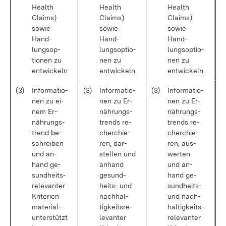
Health
Health
Health
Claims)
Claims)
Claims)
so­wie
so­wie
so­wie
Hand­
Hand­
Hand­
lungs­op­
lungs­op­tio­
lungs­op­tio­
tio­nen zu
nen zu
nen zu
ent­wi­ckeln
ent­wi­ckeln
ent­wi­ckeln
(3)
In­for­ma­tio­
(3)
In­for­ma­tio­
(3)
In­for­ma­tio­
nen zu ei­
nen zu Er­
nen zu Er­
nem Er­
näh­rungs­
näh­rungs­
näh­rungs­
trends re­
trends re­
trend be­
cher­chie­
cher­chie­
schrei­ben
ren, dar­
ren, aus­
und an­
stel­len und
wer­ten
hand ge­
an­hand
und an­
sund­heits­
ge­sund­
hand ge­
re­le­van­ter
heits- und
sund­heits-
Kri­te­ri­en
nach­hal­
und nach­
ma­te­ri­al­
tig­keits­re­
hal­tig­keits­
un­ter­stützt
le­van­ter
re­le­van­ter