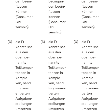
gen be­ein­
be­din­gun­
gen be­ein­
flus­sen
gen be­ein­
flus­sen
kön­nen
flus­sen
kön­nen
(Con­su­mer
kön­nen
(Con­su­mer
Ci­ti­
(Con­su­mer
Ci­ti­
zenship)
Ci­ti­
zenship)
zenship)
(6)
die Er­
(6)
die Er­
(6)
die Er­
kennt­nis­se
kennt­nis­se
kennt­nis­se
aus den
aus den
aus den
oben ge­
oben ge­
oben ge­
nann­ten
nann­ten
nann­ten
Teil­kom­pe­
Teil­kom­pe­
Teil­kom­pe­
ten­zen in
ten­zen in
ten­zen in
kom­ple­
kom­ple­
kom­ple­
xen, hand­
xen, hand­
xen, hand­
lungs­ori­
lungs­ori­en­
lungs­ori­en­
en­tier­ten
tier­ten
tier­ten
Auf­ga­ben­
Auf­ga­ben­
Auf­ga­ben­
stel­lun­gen
stel­lun­gen
stel­lun­gen
um­set­zen
um­set­zen
um­set­zen