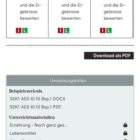
und die Er­
und die Er­
und die Er­
geb­nis­se
geb­nis­se
geb­nis­se
be­wer­ten
be­wer­ten
be­wer­ten
Download als PDF
Umsetzungshilfen
Beispielcurricula
SEK1 AES Kl.10 Bsp.1 DOCX
SEK1 AES Kl.10 Bsp.1 PDF
Unterrichtsmaterialien
Ernährung - Noch ganz ges...
Lebensmittel