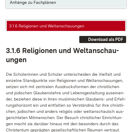
Anhänge zu Fachplänen
3.1.6 Religionen und Weltanschauungen
Download als PDF
3.1.6 Re­li­gio­nen und Welt­an­schau­
un­gen
Die Schü­le­rin­nen und Schü­ler un­ter­schei­den die Viel­falt und
ein­zel­ne Stand­punk­te von Re­li­gio­nen und Welt­an­schau­un­gen,
set­zen sich mit zen­tra­len Aus­drucks­for­men der christ­li­chen
und jü­di­schen Glau­bens­leh­re und Le­bens­ge­stal­tung aus­ein­an­
der, be­zie­hen die­se in ih­ren mus­li­mi­schen Glau­bens- und Er­fah­
rungs­ho­ri­zont ein und ent­fal­ten so Ver­ständ­nis für ih­re christ­li­
chen, jü­di­schen und an­ders re­li­gi­ös oder welt­an­schau­lich aus­
ge­rich­te­ten Mit­men­schen. Der Be­such christ­li­cher Ein­rich­tun­
gen macht sie dar­über hin­aus mit den be­son­ders durch das
Chris­ten­tum ge­präg­ten ge­sell­schaft­li­chen Räu­men ver­traut.