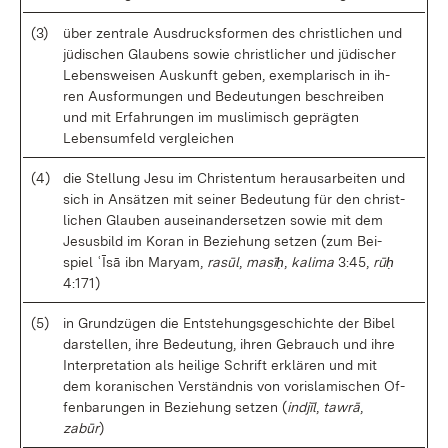
(3)
über zen­tra­le Aus­drucks­for­men des christ­li­chen und
jü­di­schen Glau­bens so­wie christ­li­cher und jü­di­scher
Le­bens­wei­sen Aus­kunft ge­ben, ex­em­pla­risch in ih­
ren Aus­for­mun­gen und Be­deu­tun­gen be­schrei­ben
und mit Er­fah­run­gen im mus­li­misch ge­präg­ten
Lebens­um­feld ver­glei­chen
(4)
die Stel­lung Je­su im Chris­ten­tum her­aus­ar­bei­ten und
sich in An­sät­zen mit sei­ner Be­deu­tung für den christ­
li­chen Glau­ben aus­ein­an­der­set­zen so­wie mit dem
Je­sus­bild im Ko­ran in Be­zie­hung set­zen (zum Bei­
spiel ʿĪsā ibn Ma­ryam,
rasūl
,
masīḥ
,
ka­li­ma
3:45,
rūḥ
4:171)
(5)
in Grund­zü­gen die Ent­ste­hungs­ge­schich­te der Bi­bel
dar­stel­len, ih­re Be­deu­tung, ih­ren Ge­brauch und ih­re
In­ter­pre­ta­ti­on als hei­li­ge Schrift er­klä­ren und mit
dem ko­ra­ni­schen Ver­ständ­nis von voris­la­mi­schen Of­
fen­ba­run­gen in Be­zie­hung set­zen (
ind­jīl
,
ta­wrā
,
zabūr
)