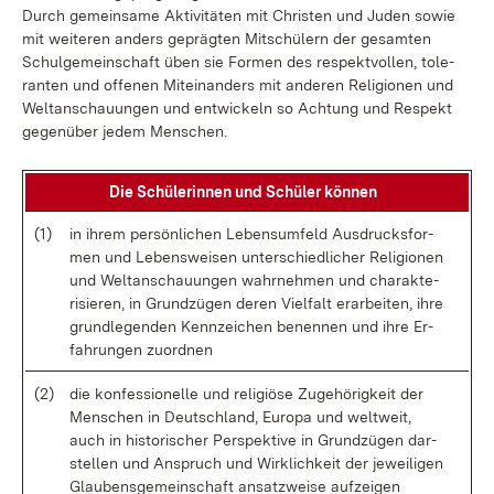
Durch ge­mein­sa­me Ak­ti­vi­tä­ten mit Chris­ten und Ju­den so­wie
mit wei­te­ren an­ders ge­präg­ten Mit­schü­lern der ge­sam­ten
Schul­ge­mein­schaft üben sie For­men des re­spekt­vol­len, to­le­
ran­ten und of­fe­nen Mit­ein­an­ders mit an­de­ren Re­li­gio­nen und
Welt­an­schau­un­gen und ent­wi­ckeln so Ach­tung und Re­spekt
ge­gen­über je­dem Men­schen.
Die Schü­le­rin­nen und Schü­ler kön­nen
(1)
in ih­rem per­sön­li­chen Lebens­um­feld Aus­drucks­for­
men und Le­bens­wei­sen un­ter­schied­li­cher Re­li­gio­nen
und Welt­an­schau­un­gen wahr­neh­men und cha­rak­te­
ri­sie­ren, in Grund­zü­gen de­ren Viel­falt er­ar­bei­ten, ih­re
grund­le­gen­den Kenn­zei­chen be­nen­nen und ih­re Er­
fah­run­gen zu­ord­nen
(2)
die kon­fes­sio­nel­le und re­li­giö­se Zu­ge­hö­rig­keit der
Men­schen in Deutsch­land, Eu­ro­pa und welt­weit,
auch in his­to­ri­scher Per­spek­ti­ve in Grund­zü­gen dar­
stel­len und An­spruch und Wirk­lich­keit der je­wei­li­gen
Glau­bens­ge­mein­schaft an­satz­wei­se auf­zei­gen