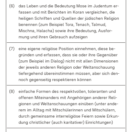
(6)
das Le­ben und die Be­deu­tung Mo­se im Ju­den­tum er­
fas­sen und mit Be­rich­ten im Ko­ran ver­glei­chen, die
hei­li­gen Schrif­ten und Quel­len der jü­di­schen Re­li­gi­on
be­nen­nen (zum Bei­spiel To­ra, Te­nach, Tal­mud,
Misch­na, Ha­la­cha) so­wie ih­re Be­deu­tung, Aus­for­
mung und ih­ren Ge­brauch auf­zei­gen
(7)
ei­ne ei­ge­ne re­li­giö­se Po­si­ti­on ein­neh­men, die­se be­
grün­den und er­fas­sen, dass sie oder ih­re Ge­gen­über
(zum Bei­spiel im Dia­log) nicht mit al­len Di­men­sio­nen
der je­weils an­de­ren Re­li­gi­on oder Welt­an­schau­ung
tie­fer­ge­hend über­ein­stim­men müs­sen, aber sich den­
noch ge­gen­sei­tig re­spek­tie­ren kön­nen
(8)
ein­fa­che For­men des re­spekt­vol­len, to­le­ran­ten und
of­fe­nen Mit­ein­an­ders mit An­ge­hö­ri­gen an­de­rer Re­li­
gio­nen und Welt­an­schau­un­gen ein­üben (un­ter an­de­
rem im All­tag mit Mit­schü­le­rin­nen und Mit­schü­lern,
durch ge­mein­sa­me in­ter­re­li­giö­se Fei­ern so­wie Er­kun­
dung christ­li­cher (auch ka­ri­ta­ti­ver) Ein­rich­tun­gen)