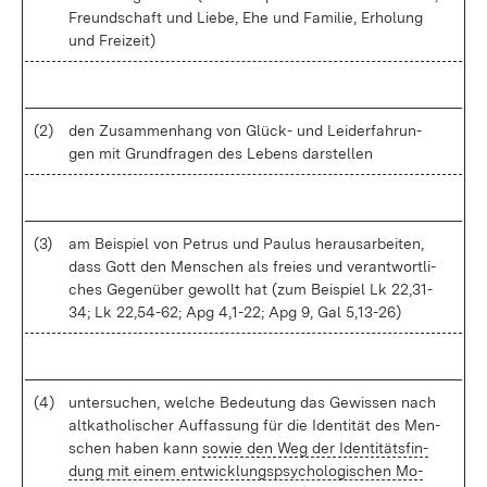
Freund­schaft und Lie­be, Ehe und Fa­mi­lie, Er­ho­lung
und Frei­zeit)
(2)
den Zu­sam­men­hang von Glück- und Lei­der­fah­run­
gen mit Grund­fra­gen des Le­bens dar­stel­len
(3)
am Bei­spiel von Pe­trus und Pau­lus her­aus­ar­bei­ten,
dass Gott den Men­schen als frei­es und ver­ant­wort­li­
ches Ge­gen­über ge­wollt hat (zum Bei­spiel Lk 22,31-
34; Lk 22,54-62; Apg 4,1-22; Apg 9, Gal 5,13-26)
(4)
un­ter­su­chen, wel­che Be­deu­tung das Ge­wis­sen nach
alt­ka­tho­li­scher Auf­fas­sung für die Iden­ti­tät des Men­
schen ha­ben kann
so­wie den Weg der Iden­ti­täts­fin­
dung mit ei­nem ent­wick­lungs­psy­cho­lo­gi­schen Mo­