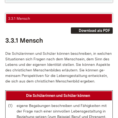
3.3.1 Mensch
Download als PDF
3.3.1 Mensch
Die Schü­le­rin­nen und Schü­ler kön­nen be­schrei­ben, in wel­chen
Si­tua­tio­nen sich Fra­gen nach dem Mensch­sein, dem Sinn des
Le­bens und der ei­ge­nen Iden­ti­tät stel­len. Sie kön­nen As­pek­te
des christ­li­chen Men­schen­bil­des er­läu­tern. Sie kön­nen ge­
mein­sam Per­spek­ti­ven für die Le­bens­ge­stal­tung ent­wi­ckeln,
die sich aus dem christ­li­chen Men­schen­bild er­ge­ben.
Die Schü­le­rin­nen und Schü­ler kön­nen
(1)
ei­ge­ne Be­ga­bun­gen be­schrei­ben und Fä­hig­kei­ten mit
der Fra­ge nach ei­ner sinn­vol­len Le­bens­ge­stal­tung in
Be­zie­hung set­zen (zum Bei­spiel Be­ruf und Eh­ren­amt,