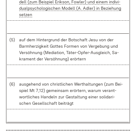
dell (zum Bei­spiel Eri­kson, Fow­ler) und ei­nem in­di­vi­
dual­psy­cho­lo­gi­schen Mo­dell (A. Ad­ler) in Be­zie­hung
set­zen
(5)
auf dem Hin­ter­grund der Bot­schaft Je­su von der
Barm­her­zig­keit Got­tes For­men von Ver­ge­bung und
Ver­söh­nung (Me­dia­ti­on, Tä­ter-Op­fer-Aus­gleich, Sa­
kra­ment der Ver­söh­nung) er­ör­tern
(6)
aus­ge­hend von christ­li­chen Wert­hal­tun­gen (zum Bei­
spiel Mt 7,12) ge­mein­sam er­ör­tern, war­um ver­ant­
wort­li­ches Han­deln zur Ge­stal­tung ei­ner so­li­da­ri­
schen Ge­sell­schaft bei­trägt