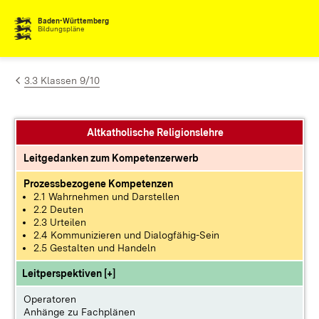
Zum Inhalt springen
Baden-Württemberg
Bildungspläne
3.3 Klassen 9/10
Altkatholische Religionslehre
Leitgedanken zum Kompetenzerwerb
Prozessbezogene Kompetenzen
2.1 Wahrnehmen und Darstellen
2.2 Deuten
2.3 Urteilen
2.4 Kommunizieren und Dialogfähig-Sein
2.5 Gestalten und Handeln
Leitperspektiven [+]
Operatoren
Anhänge zu Fachplänen