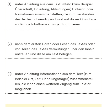
(1)
un­ter An­lei­tung aus dem Text­um­feld (zum Bei­spiel
Über­schrift, Ein­lei­tung, Ab­bil­dun­gen) Hin­ter­grund­in­
for­ma­tio­nen zu­sam­men­stel­len, die zum Ver­ständ­nis
des Tex­tes not­wen­dig sind, und auf die­ser Grund­la­ge
vor­läu­fi­ge In­halts­er­war­tun­gen for­mu­lie­ren
(2)
nach dem ers­ten Hö­ren oder Le­sen des Tex­tes oder
von Tei­len des Tex­tes Ver­mu­tun­gen über den In­halt
an­stel­len und die­se am Text be­le­gen
(3)
un­ter An­lei­tung In­for­ma­tio­nen aus dem Text (zum
Bei­spiel Ort, Zeit, Hand­lungs­trä­ger) zu­sam­men­stel­
len, die ih­nen ei­nen wei­te­ren Zu­gang zum Text er­
mög­li­chen