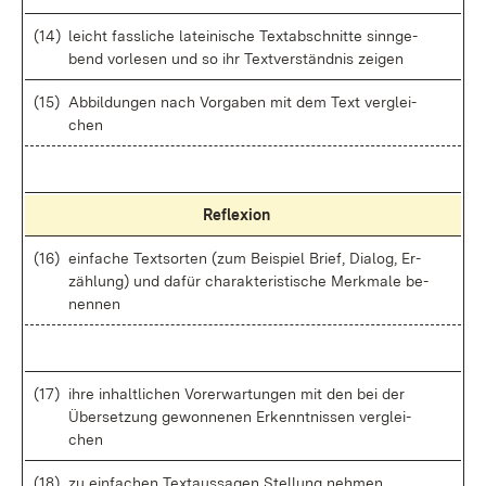
(14)
leicht fass­li­che la­tei­ni­sche Text­ab­schnit­te sinn­ge­
bend vor­le­sen und so ihr Text­ver­ständ­nis zei­gen
(15)
Ab­bil­dun­gen nach Vor­ga­ben mit dem Text ver­glei­
chen
Re­fle­xi­on
(16)
ein­fa­che Text­sor­ten (zum Bei­spiel Brief, Dia­log, Er­
zäh­lung) und da­für cha­rak­te­ris­ti­sche Merk­ma­le be­
nen­nen
(17)
ih­re in­halt­li­chen Vor­er­war­tun­gen mit den bei der
Über­set­zung ge­won­ne­nen Er­kennt­nis­sen ver­glei­
chen
(18)
zu ein­fa­chen Text­aus­sa­gen Stel­lung neh­men