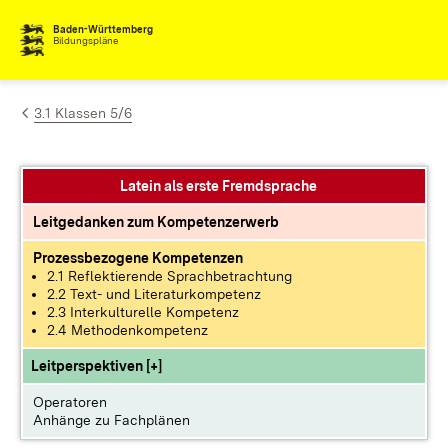
Zum Inhalt springen
Baden-Württemberg
Bildungspläne
3.1 Klassen 5/6
Latein als erste Fremdsprache
Leitgedanken zum Kompetenzerwerb
Prozessbezogene Kompetenzen
2.1 Reflektierende Sprachbetrachtung
2.2 Text- und Literaturkompetenz
2.3 Interkulturelle Kompetenz
2.4 Methodenkompetenz
Leitperspektiven [+]
Operatoren
Anhänge zu Fachplänen