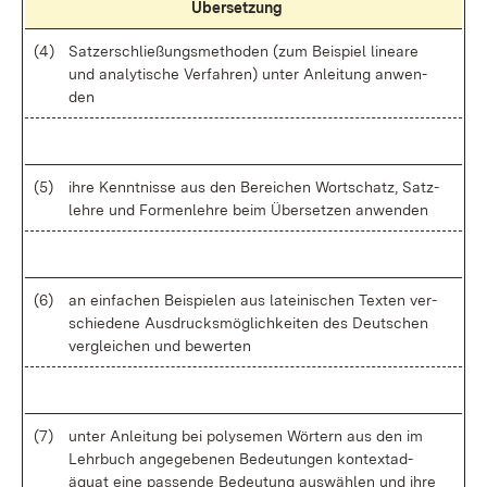
Über­set­zung
(4)
Sat­zer­schlie­ßungs­me­tho­den (zum Bei­spiel li­nea­re
und ana­ly­ti­sche Ver­fah­ren) un­ter An­lei­tung an­wen­
den
(5)
ih­re Kennt­nis­se aus den Be­rei­chen Wort­schatz, Satz­
leh­re und For­men­leh­re beim Über­set­zen an­wen­den
(6)
an ein­fa­chen Bei­spie­len aus la­tei­ni­schen Tex­ten ver­
schie­de­ne Aus­drucks­mög­lich­kei­ten des Deut­schen
ver­glei­chen und be­wer­ten
(7)
un­ter An­lei­tung bei po­ly­se­men Wör­tern aus den im
Lehr­buch an­ge­ge­be­nen Be­deu­tun­gen kon­text­ad­
äquat ei­ne pas­sen­de Be­deu­tung aus­wäh­len und ih­re