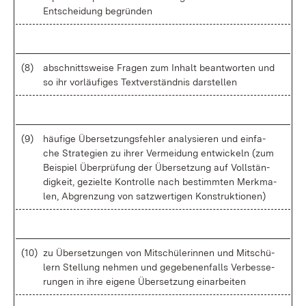
Ent­schei­dung be­grün­den
(8)
ab­schnitts­wei­se Fra­gen zum In­halt be­ant­wor­ten und
so ihr vor­läu­fi­ges Text­ver­ständ­nis dar­stel­len
(9)
häu­fi­ge Über­set­zungs­feh­ler ana­ly­sie­ren und ein­fa­
che Stra­te­gi­en zu ih­rer Ver­mei­dung ent­wi­ckeln (zum
Bei­spiel Über­prü­fung der Über­set­zung auf Voll­stän­
dig­keit, ge­ziel­te Kon­trol­le nach be­stimm­ten Merk­ma­
len, Ab­gren­zung von satz­wer­ti­gen Kon­struk­tio­nen)
(10)
zu Über­set­zun­gen von Mit­schü­le­rin­nen und Mit­schü­
lern Stel­lung neh­men und ge­ge­be­nen­falls Ver­bes­se­
run­gen in ih­re ei­ge­ne Über­set­zung ein­ar­bei­ten