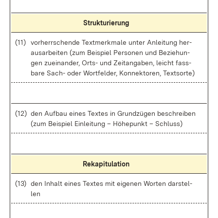
Struk­tu­rie­rung
(11)
vor­herr­schen­de Text­merk­ma­le un­ter An­lei­tung her­
aus­ar­bei­ten (zum Bei­spiel Per­so­nen und Be­zie­hun­
gen zu­ein­an­der, Orts- und Zeit­an­ga­ben, leicht fass­
ba­re Sach- oder Wort­fel­der, Kon­nek­to­ren, Text­sor­te)
(12)
den Auf­bau ei­nes Tex­tes in Grund­zü­gen be­schrei­ben
(zum Bei­spiel Ein­lei­tung – Hö­he­punkt – Schluss)
Re­ka­pi­tu­la­ti­on
(13)
den In­halt ei­nes Tex­tes mit ei­ge­nen Wor­ten dar­stel­
len