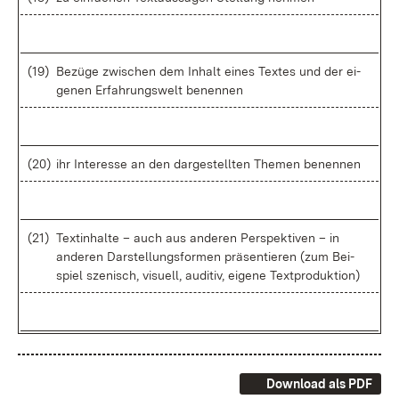
(19)
Be­zü­ge zwi­schen dem In­halt ei­nes Tex­tes und der ei­
ge­nen Er­fah­rungs­welt be­nen­nen
(20)
ihr In­ter­es­se an den dar­ge­stell­ten The­men be­nen­nen
(21)
Textin­hal­te – auch aus an­de­ren Per­spek­ti­ven – in
an­de­ren Dar­stel­lungs­for­men prä­sen­tie­ren (zum Bei­
spiel sze­nisch, vi­su­ell, au­di­tiv, ei­ge­ne Text­pro­duk­ti­on)
Download als PDF