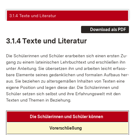
3.1.4 Texte und Literatur
Download als PDF
3.1.4 Tex­te und Li­te­ra­tur
Die Schü­le­rin­nen und Schü­ler er­ar­bei­ten sich ei­nen ers­ten Zu­
gang zu ei­nem la­tei­ni­schen Lehr­buch­text und er­schlie­ßen ihn
un­ter An­lei­tung. Sie über­set­zen ihn und ar­bei­ten leicht er­fass­
ba­re Ele­men­te sei­nes ge­dank­li­chen und for­ma­len Auf­baus her­
aus. Sie be­zie­hen zu al­ters­ge­mä­ßen In­hal­ten von Tex­ten ei­ne
ei­ge­ne Po­si­ti­on und le­gen die­se dar. Die Schü­le­rin­nen und
Schü­ler set­zen sich selbst und ih­re Er­fah­rungs­welt mit den
Tex­ten und The­men in Be­zie­hung.
Die Schü­le­rin­nen und Schü­ler kön­nen
Vor­er­schlie­ßung