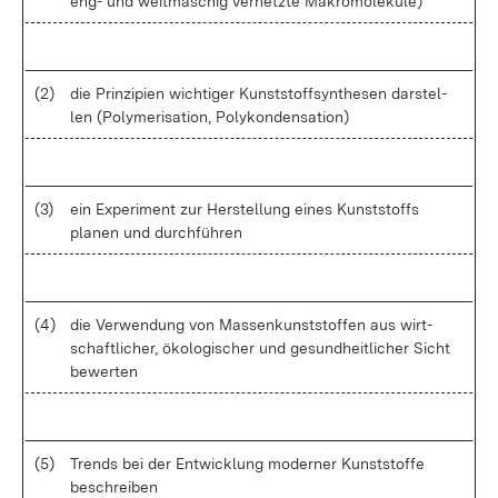
eng- und weit­ma­schig ver­netz­te Ma­kro­mo­le­kü­le)
(2)
die Prin­zi­pi­en wich­ti­ger Kunst­stoff­syn­the­sen dar­stel­
len (Po­ly­me­ri­sa­ti­on, Po­ly­kon­den­sa­ti­on)
(3)
ein Ex­pe­ri­ment zur Her­stel­lung ei­nes Kunst­stoffs
pla­nen und durch­füh­ren
(4)
die Ver­wen­dung von Mas­sen­kunst­stof­fen aus wirt­
schaft­li­cher, öko­lo­gi­scher und ge­sund­heit­li­cher Sicht
be­wer­ten
(5)
Trends bei der Ent­wick­lung mo­der­ner Kunst­stof­fe
be­schrei­ben