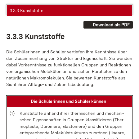
3.3.3 Kunststoffe
Download als PDF
3.3.3 Kunst­stof­fe
Die Schü­le­rin­nen und Schü­ler ver­tie­fen ih­re Kennt­nis­se über
den Zu­sam­men­hang von Struk­tur und Ei­gen­schaft. Sie wen­den
da­bei Vor­kennt­nis­se zu funk­tio­nel­len Grup­pen und Re­ak­tio­nen
von or­ga­ni­schen Mo­le­kü­len an und zie­hen Par­al­le­len zu den
na­tür­li­chen Ma­kro­mo­le­kü­len. Sie be­wer­ten Kunst­stof­fe aus
Sicht ih­rer All­tags- und Zu­kunfts­be­deu­tung.
Die Schü­le­rin­nen und Schü­ler kön­nen
(1)
Kunst­stof­fe an­hand ih­rer ther­mi­schen und me­cha­ni­
schen Ei­gen­schaf­ten in Grup­pen klas­si­fi­zie­ren (Ther­
mo­plas­te, Du­rome­re, Elast­o­me­re) und den Grup­pen
ent­spre­chen­de Mo­le­kül­struk­tu­ren zu­ord­nen (li­nea­re,