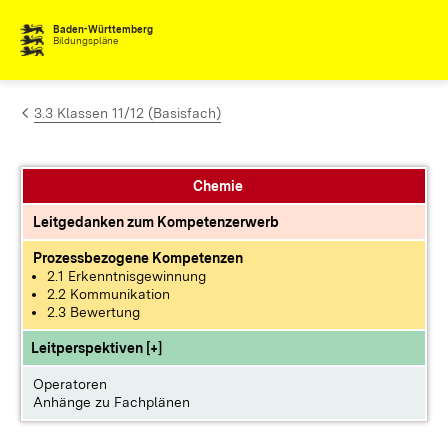
Zum Inhalt springen
Baden-Württemberg
Bildungspläne
3.3 Klassen 11/12 (Basisfach)
Chemie
Leitgedanken zum Kompetenzerwerb
Prozessbezogene Kompetenzen
2.1 Erkenntnisgewinnung
2.2 Kommunikation
2.3 Bewertung
Leitperspektiven [+]
Operatoren
Anhänge zu Fachplänen