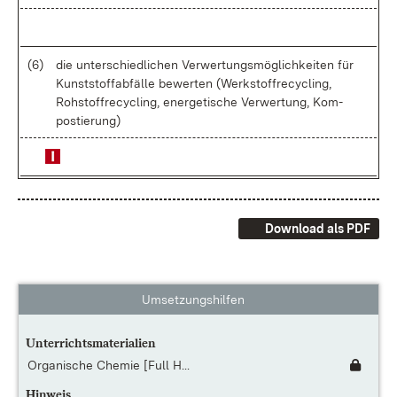
(6)
die un­ter­schied­li­chen Ver­wer­tungs­mög­lich­kei­ten für
Kunst­stoff­ab­fäl­le be­wer­ten (Werk­stoff­re­cy­cling,
Roh­stoff­re­cy­cling, en­er­ge­ti­sche Ver­wer­tung, Kom­
pos­tie­rung)
Download als PDF
Umsetzungshilfen
Unterrichtsmaterialien
Organische Chemie [Full H...
Hinweis