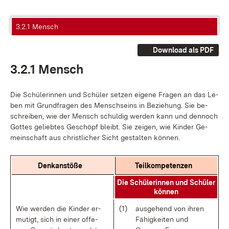
3.2.1 Mensch
Download als PDF
3.2.1 Mensch
Die Schü­le­rin­nen und Schü­ler set­zen ei­ge­ne Fra­gen an das Le­
ben mit Grund­fra­gen des Mensch­seins in Be­zie­hung. Sie be­
schrei­ben, wie der Mensch schul­dig wer­den kann und den­noch
Got­tes ge­lieb­tes Ge­schöpf bleibt. Sie zei­gen, wie Kin­der Ge­
mein­schaft aus christ­li­cher Sicht ge­stal­ten kön­nen.
Denk­an­stö­ße
Teil­kom­pe­ten­zen
Die Schü­le­rin­nen und Schü­ler
kön­nen
Wie wer­den die Kin­der er­
(1)
aus­ge­hend von ih­ren
mu­tigt, sich in ei­ner of­fe­
Fä­hig­kei­ten und