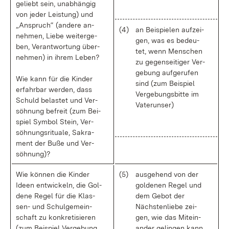
ge­liebt sein, un­ab­hän­gig
von je­der Leis­tung) und
„An­spruch“ (an­de­re an­
(4)
an Bei­spie­len auf­zei­
neh­men, Lie­be wei­ter­ge­
gen, was es be­deu­
ben, Ver­ant­wor­tung über­
tet, wenn Men­schen
neh­men) in ih­rem Le­ben?
zu ge­gen­sei­ti­ger Ver­
ge­bung auf­ge­ru­fen
Wie kann für die Kin­der
sind (zum Bei­spiel
er­fahr­bar wer­den, dass
Ver­ge­bungs­bit­te im
Schuld be­las­tet und Ver­
Va­ter­un­ser)
söh­nung be­freit (zum Bei­
spiel Sym­bol Stein, Ver­
söh­nungs­ri­tua­le, Sa­kra­
ment der Bu­ße und Ver­
söh­nung)?
Wie kön­nen die Kin­der
(5)
aus­ge­hend von der
Ide­en ent­wi­ckeln, die Gol­
gol­de­nen Re­gel und
de­ne Re­gel für die Klas­
dem Ge­bot der
sen- und Schul­ge­mein­
Nächs­ten­lie­be zei­
schaft zu kon­kre­ti­sie­ren
gen, wie das Mit­ein­
(zum Bei­spiel Ver­ge­bung,
an­der ge­lin­gen kann