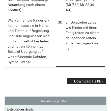
Neu­an­fang nach ei­nem
(Mt 7,12; Mt 22,34–
Kon­flikt)?
40)
Wie kön­nen die Kin­der er­
(6)
an Bei­spie­len zei­gen,
ken­nen, dass sie in Hö­hen
wie Kin­der mit ih­ren
und Tie­fen auf Be­glei­tung
Fä­hig­kei­ten zu ei­nem
und Hil­fe an­ge­wie­sen sind
ge­lin­gen­den Mit­ein­
und auch selbst be­glei­ten
an­der bei­tra­gen kön­
und hel­fen kön­nen (zum
nen
Bei­spiel Über­gang auf
wei­ter­füh­ren­de Schu­len,
Sym­bol Weg)?
Download als PDF
Umsetzungshilfen
Beispielcurricula