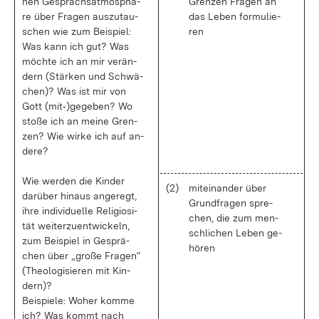
nen Ge­sprächs­at­mo­sphä­
Gren­zen Fra­gen an
re über Fra­gen aus­zu­tau­
das Le­ben for­mu­lie­
schen wie zum Bei­spiel:
ren
Was kann ich gut? Was
möch­te ich an mir ver­än­
dern (Stär­ken und Schwä­
chen)? Was ist mir von
Gott (mit‑)ge­ge­ben? Wo
sto­ße ich an mei­ne Gren­
zen? Wie wir­ke ich auf an­
de­re?
Wie wer­den die Kin­der
(2)
mit­ein­an­der über
dar­über hin­aus an­ge­regt,
Grund­fra­gen spre­
ih­re in­di­vi­du­el­le Re­li­gio­si­
chen, die zum men­
tät wei­ter­zu­ent­wi­ckeln,
sch­li­chen Le­ben ge­
zum Bei­spiel in Ge­sprä­
hö­ren
chen über „gro­ße Fra­gen“
(Theo­lo­gi­sie­ren mit Kin­
dern)?
Bei­spie­le: Wo­her kom­me
ich? Was kommt nach