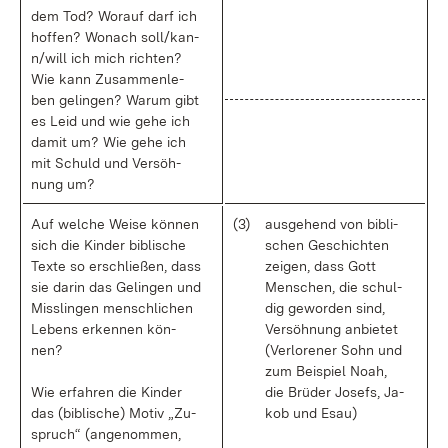
dem Tod? Wor­auf darf ich
hof­fen? Wo­nach sol­l/kan­
n/will ich mich rich­ten?
Wie kann Zu­sam­men­le­
ben ge­lin­gen? War­um gibt
es Leid und wie ge­he ich
da­mit um? Wie ge­he ich
mit Schuld und Ver­söh­
nung um?
Auf wel­che Wei­se kön­nen
(3)
aus­ge­hend von bi­bli­
sich die Kin­der bi­bli­sche
schen Ge­schich­ten
Tex­te so er­schlie­ßen, dass
zei­gen, dass Gott
sie dar­in das Ge­lin­gen und
Men­schen, die schul­
Miss­lin­gen men­sch­li­chen
dig ge­wor­den sind,
Le­bens er­ken­nen kön­
Ver­söh­nung an­bie­tet
nen?
(Ver­lo­re­ner Sohn und
zum Bei­spiel No­ah,
Wie er­fah­ren die Kin­der
die Brü­der Jo­sefs, Ja­
das (bi­bli­sche) Mo­tiv „Zu­
kob und Esau)
spruch“ (an­ge­nom­men,