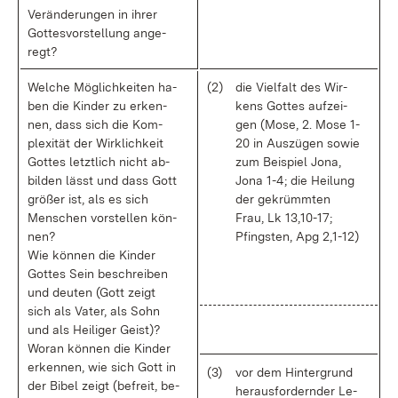
Ver­än­de­run­gen in ih­rer
Got­tes­vor­stel­lung an­ge­
regt?
Wel­che Mög­lich­kei­ten ha­
(2)
die Viel­falt des Wir­
ben die Kin­der zu er­ken­
kens Got­tes auf­zei­
nen, dass sich die Kom­
gen (Mo­se, 2. Mo­se 1-
ple­xi­tät der Wirk­lich­keit
20 in Aus­zü­gen so­wie
Got­tes letzt­lich nicht ab­
zum Bei­spiel Jo­na,
bil­den lässt und dass Gott
Jo­na 1-4; die Hei­lung
grö­ßer ist, als es sich
der ge­krümm­ten
Men­schen vor­stel­len kön­
Frau, Lk 13,10-17;
nen?
Pfings­ten, Apg 2,1-12)
Wie kön­nen die Kin­der
Got­tes Sein be­schrei­ben
und deu­ten (Gott zeigt
sich als Va­ter, als Sohn
und als Hei­li­ger Geist)?
Wor­an kön­nen die Kin­der
er­ken­nen, wie sich Gott in
(3)
vor dem Hin­ter­grund
der Bi­bel zeigt (be­freit, be­
her­aus­for­dern­der Le­