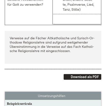
für Gott zu ver­wen­den?
te, Psalm­ver­se, Lied,
Tanz, Stil­le)
Ver­wei­se auf die Fä­cher Alt­ka­tho­li­sche und Sy­risch-Or­
tho­do­xe Re­li­gi­ons­leh­re sind auf­grund weit­ge­hen­der
Über­ein­stim­mung in die Ver­wei­se auf das Fach Ka­tho­li­
sche Re­li­gi­ons­leh­re mit ein­ge­schlos­sen.
Download als PDF
Umsetzungshilfen
Beispielcurricula