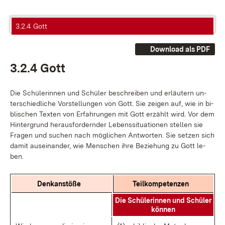
3.2.4 Gott
Download als PDF
3.2.4 Gott
Die Schü­le­rin­nen und Schü­ler be­schrei­ben und er­läu­tern un­
ter­schied­li­che Vor­stel­lun­gen von Gott. Sie zei­gen auf, wie in bi­
bli­schen Tex­ten von Er­fah­run­gen mit Gott er­zählt wird. Vor dem
Hin­ter­grund her­aus­for­dern­der Le­bens­si­tua­tio­nen stel­len sie
Fra­gen und su­chen nach mög­li­chen Ant­wor­ten. Sie set­zen sich
da­mit aus­ein­an­der, wie Men­schen ih­re Be­zie­hung zu Gott le­
ben.
Denk­an­stö­ße
Teil­kom­pe­ten­zen
Die Schü­le­rin­nen und Schü­ler
kön­nen