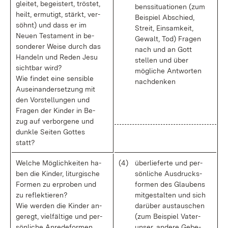
glei­tet, be­geis­tert, trös­tet,
bens­si­tua­tio­nen (zum
heilt, er­mu­tigt, stärkt, ver­
Bei­spiel Ab­schied,
söhnt) und dass er im
Streit, Ein­sam­keit,
Neu­en Tes­ta­ment in be­
Ge­walt, Tod) Fra­gen
son­de­rer Wei­se durch das
nach und an Gott
Han­deln und Re­den Je­su
stel­len und über
sicht­bar wird?
mög­li­che Ant­wor­ten
Wie fin­det ei­ne sen­si­ble
nach­den­ken
Aus­ein­an­der­set­zung mit
den Vor­stel­lun­gen und
Fra­gen der Kin­der in Be­
zug auf ver­bor­ge­ne und
dunk­le Sei­ten Got­tes
statt?
Wel­che Mög­lich­kei­ten ha­
(4)
über­lie­fer­te und per­
ben die Kin­der, lit­ur­gi­sche
sön­li­che Aus­drucks­
For­men zu er­pro­ben und
for­men des Glau­bens
zu re­flek­tie­ren?
mit­ge­stal­ten und sich
Wie wer­den die Kin­der an­
dar­über aus­tau­schen
ge­regt, viel­fäl­ti­ge und per­
(zum Bei­spiel Va­ter­
sön­li­che An­re­de­for­men
un­ser, an­de­re Ge­be­