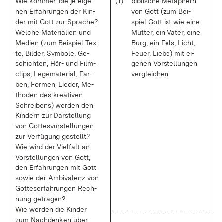
Wie kom­men die je ei­ge­
(1)
bi­bli­sche Me­ta­phern
nen Er­fah­run­gen der Kin­
von Gott (zum Bei­
der mit Gott zur Spra­che?
spiel Gott ist wie ei­ne
Wel­che Ma­te­ria­li­en und
Mut­ter, ein Va­ter, ei­ne
Me­di­en (zum Bei­spiel Tex­
Burg, ein Fels, Licht,
te, Bil­der, Sym­bo­le, Ge­
Feu­er, Lie­be) mit ei­
schich­ten, Hör- und Film­
ge­nen Vor­stel­lun­gen
clips, Le­ge­ma­te­ri­al, Far­
ver­glei­chen
ben, For­men, Lie­der, Me­
tho­den des krea­ti­ven
Schrei­bens) wer­den den
Kin­dern zur Dar­stel­lung
von Got­tes­vor­stel­lun­gen
zur Ver­fü­gung ge­stellt?
Wie wird der Viel­falt an
Vor­stel­lun­gen von Gott,
den Er­fah­run­gen mit Gott
so­wie der Am­bi­va­lenz von
Got­te­s­er­fah­run­gen Rech­
nung ge­tra­gen?
Wie wer­den die Kin­der
zum Nach­den­ken über