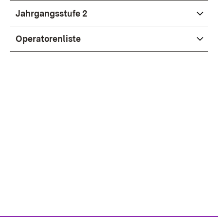
Jahr­gangs­stu­fe 2
Ope­ra­to­ren­lis­te