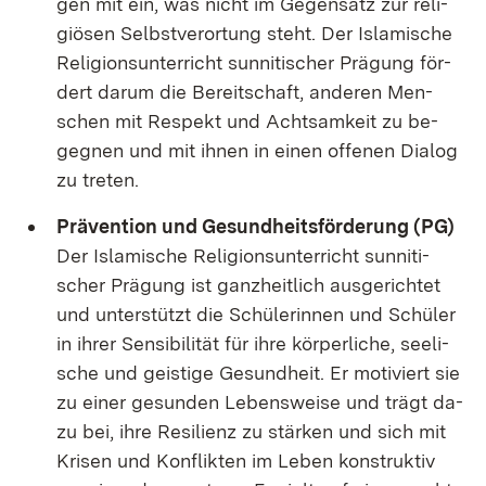
gen mit ein, was nicht im Ge­gen­satz zur re­li­
giö­sen Selbst­ver­or­tung steht. Der Is­la­mi­sche
Re­li­gi­ons­un­ter­richt sun­ni­ti­scher Prä­gung för­
dert dar­um die Be­reit­schaft, an­de­ren Men­
schen mit Re­spekt und Acht­sam­keit zu be­
geg­nen und mit ih­nen in ei­nen of­fe­nen Dia­log
zu tre­ten.
Prä­ven­ti­on und Ge­sund­heits­för­de­rung (PG)
Der Is­la­mi­sche Re­li­gi­ons­un­ter­richt sun­ni­ti­
scher Prä­gung ist ganz­heit­lich aus­ge­rich­tet
und un­ter­stützt die Schü­le­rin­nen und Schü­ler
in ih­rer Sen­si­bi­li­tät für ih­re kör­per­li­che, see­li­
sche und geis­ti­ge Ge­sund­heit. Er mo­ti­viert sie
zu ei­ner ge­sun­den Le­bens­wei­se und trägt da­
zu bei, ih­re Resi­li­enz zu stär­ken und sich mit
Kri­sen und Kon­flik­ten im Le­ben kon­struk­tiv