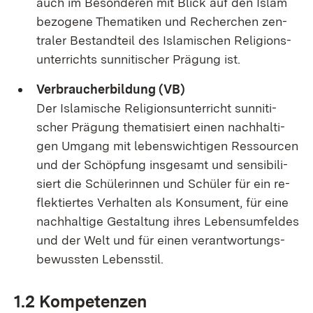
auch im Be­son­de­ren mit Blick auf den Is­lam
be­zo­ge­ne The­ma­ti­ken und Re­cher­chen zen­
tra­ler Be­stand­teil des Is­la­mi­schen Re­li­gi­ons­
un­ter­richts sun­ni­ti­scher Prä­gung ist.
Ver­brau­cher­bil­dung (VB)
Der Is­la­mi­sche Re­li­gi­ons­un­ter­richt sun­ni­ti­
scher Prä­gung the­ma­ti­siert ei­nen nach­hal­ti­
gen Um­gang mit le­bens­wich­ti­gen Res­sour­cen
und der Schöp­fung ins­ge­samt und sen­si­bi­li­
siert die Schü­le­rin­nen und Schü­ler für ein re­
flek­tier­tes Ver­hal­ten als Kon­su­ment, für ei­ne
nach­hal­ti­ge Ge­stal­tung ih­res Le­bens­um­fel­des
und der Welt und für ei­nen ver­ant­wor­tungs­
be­wuss­ten Le­bens­stil.
1.2 Kom­pe­ten­zen