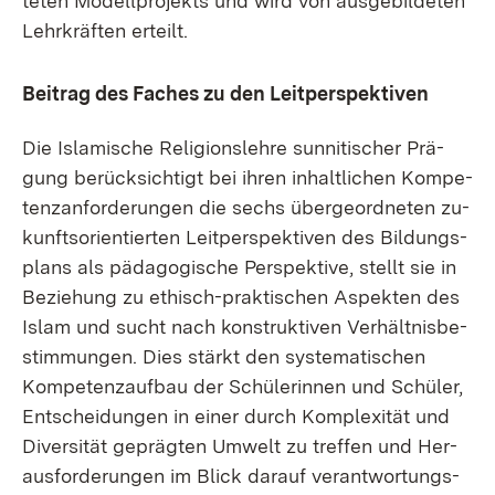
te­ten Mo­dell­pro­jekts und wird von aus­ge­bil­de­ten
Lehr­kräf­ten er­teilt.
Bei­trag des Fa­ches zu den Leit­per­spek­ti­ven
Die Is­la­mi­sche Re­li­gi­ons­leh­re sun­ni­ti­scher Prä­
gung be­rück­sich­tigt bei ih­ren in­halt­li­chen Kom­pe­
tenz­an­for­de­run­gen die sechs über­ge­ord­ne­ten zu­
kunfts­ori­en­tier­ten Leit­per­spek­ti­ven des Bil­dungs­
plans als päd­ago­gi­sche Per­spek­ti­ve, stellt sie in
Be­zie­hung zu ethisch-prak­ti­schen As­pek­ten des
Is­lam und sucht nach kon­struk­ti­ven Ver­hält­nis­be­
stim­mun­gen. Dies stärkt den sys­te­ma­ti­schen
Kom­pe­tenz­auf­bau der Schü­le­rin­nen und Schü­ler,
Ent­schei­dun­gen in ei­ner durch Kom­ple­xi­tät und
Di­ver­si­tät ge­präg­ten Um­welt zu tref­fen und Her­
aus­for­de­run­gen im Blick dar­auf ver­ant­wor­tungs­