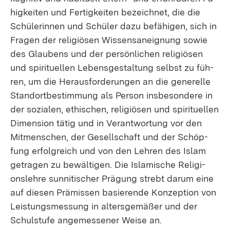
hig­kei­ten und Fer­tig­kei­ten be­zeich­net, die die
Schü­le­rin­nen und Schü­ler da­zu be­fä­hi­gen, sich in
Fra­gen der re­li­giö­sen Wis­sen­san­eig­nung so­wie
des Glau­bens und der per­sön­li­chen re­li­giö­sen
und spi­ri­tu­el­len Le­bens­ge­stal­tung selbst zu füh­
ren, um die Her­aus­for­de­run­gen an die ge­ne­rel­le
Stand­ort­be­stim­mung als Per­son ins­be­son­de­re in
der so­zia­len, ethi­schen, re­li­giö­sen und spi­ri­tu­el­len
Di­men­si­on tä­tig und in Ver­ant­wor­tung vor den
Mit­men­schen, der Ge­sell­schaft und der Schöp­
fung er­folg­reich und von den Leh­ren des Is­lam
ge­tra­gen zu be­wäl­ti­gen. Die Is­la­mi­sche Re­li­gi­
ons­leh­re sun­ni­ti­scher Prä­gung strebt dar­um ei­ne
auf die­sen Prä­mis­sen ba­sie­ren­de Kon­zep­ti­on von
Leis­tungs­mes­sung in al­ters­ge­mä­ßer und der
Schul­stu­fe an­ge­mes­se­ner Wei­se an.