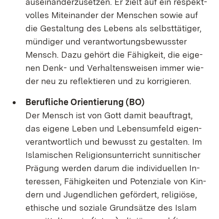
aus­ein­an­der­zu­set­zen. Er zielt auf ein re­spekt­
vol­les Mit­ein­an­der der Men­schen so­wie auf
die Ge­stal­tung des Le­bens als selbst­tä­ti­ger,
mün­di­ger und ver­ant­wor­tungs­be­wuss­ter
Mensch. Da­zu ge­hört die Fä­hig­keit, die ei­ge­
nen Denk- und Ver­hal­tens­wei­sen im­mer wie­
der neu zu re­flek­tie­ren und zu kor­ri­gie­ren.
Be­ruf­li­che Ori­en­tie­rung (BO)
Der Mensch ist von Gott da­mit be­auf­tragt,
das ei­ge­ne Le­ben und Lebens­um­feld ei­gen­
ver­ant­wort­lich und be­wusst zu ge­stal­ten. Im
Is­la­mi­schen Re­li­gi­ons­un­ter­richt sun­ni­ti­scher
Prä­gung wer­den dar­um die in­di­vi­du­el­len In­
ter­es­sen, Fä­hig­kei­ten und Po­ten­zia­le von Kin­
dern und Ju­gend­li­chen ge­för­dert, re­li­giö­se,
ethi­sche und so­zia­le Grund­sät­ze des Is­lam