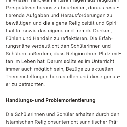
Per­spek­ti­ven her­aus zu be­ar­bei­ten, dar­aus re­sul­
tie­ren­de Auf­ga­ben und Her­aus­for­de­run­gen zu
be­wäl­ti­gen und die ei­ge­ne Re­li­gio­si­tät und Spi­ri­
tua­li­tät so­wie das ei­ge­ne und frem­de Den­ken,
Füh­len und Han­deln zu re­flek­tie­ren. Die Er­fah­
rungs­nä­he ver­deut­licht den Schü­le­rin­nen und
Schü­lern au­ßer­dem, dass Re­li­gi­on ih­ren Platz mit­
ten im Le­ben hat. Dar­um soll­te es im Un­ter­richt
im­mer auch mög­lich sein, Be­zü­ge zu ak­tu­el­len
The­men­stel­lun­gen her­zu­stel­len und die­se ge­nau­
er zu be­trach­ten.
Hand­lungs- und Pro­blem­ori­en­tie­rung
Die Schü­le­rin­nen und Schü­ler er­hal­ten durch den
Is­la­mi­schen Re­li­gi­ons­un­ter­richt sun­ni­ti­scher Prä­