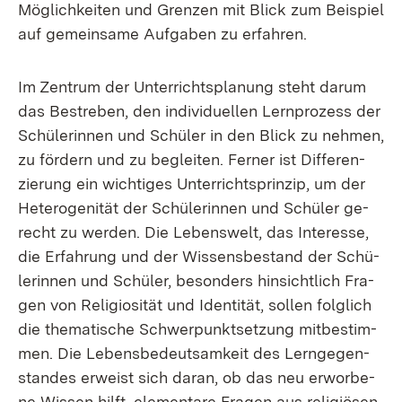
Mög­lich­kei­ten und Gren­zen mit Blick zum Bei­spiel
auf ge­mein­sa­me Auf­ga­ben zu er­fah­ren.
Im Zen­trum der Un­ter­richts­pla­nung steht dar­um
das Be­stre­ben, den in­di­vi­du­el­len Lern­pro­zess der
Schü­le­rin­nen und Schü­ler in den Blick zu neh­men,
zu för­dern und zu be­glei­ten. Fer­ner ist Dif­fe­ren­
zie­rung ein wich­ti­ges Un­ter­richt­s­prin­zip, um der
He­te­ro­ge­ni­tät der Schü­le­rin­nen und Schü­ler ge­
recht zu wer­den. Die Le­bens­welt, das In­ter­es­se,
die Er­fah­rung und der Wis­sens­be­stand der Schü­
le­rin­nen und Schü­ler, be­son­ders hin­sicht­lich Fra­
gen von Re­li­gio­si­tät und Iden­ti­tät, sol­len folg­lich
die the­ma­ti­sche Schwer­punkt­set­zung mit­be­stim­
men. Die Le­bens­be­deut­sam­keit des Lern­ge­gen­
stan­des er­weist sich dar­an, ob das neu er­wor­be­
ne Wis­sen hilft, ele­men­ta­re Fra­gen aus re­li­giö­sen