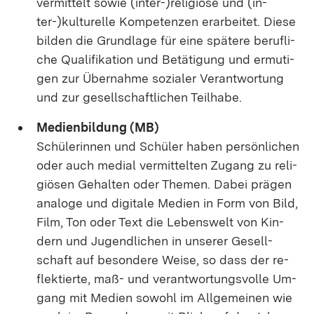
ver­mit­telt so­wie (in­ter-)re­li­giö­se und (in­
ter-)kul­tu­rel­le Kom­pe­ten­zen er­ar­bei­tet. Die­se
bil­den die Grund­la­ge für ei­ne spä­te­re be­ruf­li­
che Qua­li­fi­ka­ti­on und Be­tä­ti­gung und er­mu­ti­
gen zur Über­nah­me so­zia­ler Ver­ant­wor­tung
und zur ge­sell­schaft­li­chen Teil­ha­be.
Me­di­en­bil­dung (MB)
Schü­le­rin­nen und Schü­ler ha­ben per­sön­li­chen
oder auch me­di­al ver­mit­tel­ten Zu­gang zu re­li­
giö­sen Ge­hal­ten oder The­men. Da­bei prä­gen
ana­lo­ge und di­gi­ta­le Me­di­en in Form von Bild,
Film, Ton oder Text die Le­bens­welt von Kin­
dern und Ju­gend­li­chen in un­se­rer Ge­sell­
schaft auf be­son­de­re Wei­se, so dass der re­
flek­tier­te, maß- und ver­ant­wor­tungs­vol­le Um­
gang mit Me­di­en so­wohl im All­ge­mei­nen wie