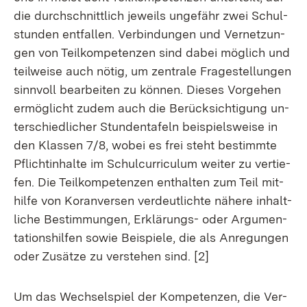
die durch­schnitt­lich je­weils un­ge­fähr zwei Schul­
stun­den ent­fal­len. Ver­bin­dun­gen und Ver­net­zun­
gen von Teil­kom­pe­ten­zen sind da­bei mög­lich und
teil­wei­se auch nö­tig, um zen­tra­le Fra­ge­stel­lun­gen
sinn­voll be­ar­bei­ten zu kön­nen. Die­ses Vor­ge­hen
er­mög­licht zu­dem auch die Be­rück­sich­ti­gung un­
ter­schied­li­cher St­un­den­ta­feln bei­spiels­wei­se in
den Klas­sen 7/8, wo­bei es frei steht be­stimm­te
Pflicht­in­hal­te im Schul­cur­ri­cu­lum wei­ter zu ver­tie­
fen. Die Teil­kom­pe­ten­zen ent­hal­ten zum Teil mit­
hil­fe von Ko­ran­ver­sen ver­deut­lich­te nä­he­re in­halt­
li­che Be­stim­mun­gen, Er­klä­rungs- oder Ar­gu­men­
ta­ti­ons­hil­fen so­wie Bei­spie­le, die als An­re­gun­gen
oder Zu­sät­ze zu ver­ste­hen sind. [2]
Um das Wech­sel­spiel der Kom­pe­ten­zen, die Ver­