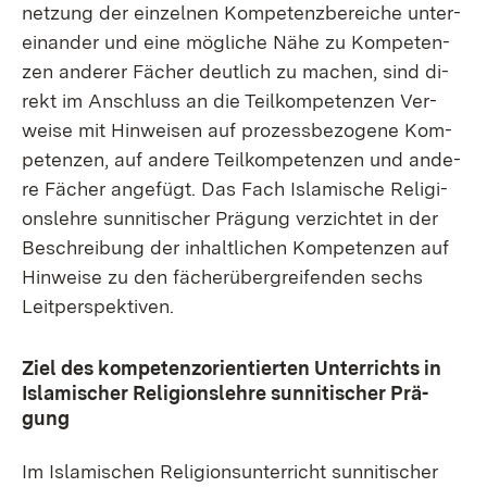
net­zung der ein­zel­nen Kom­pe­tenz­be­rei­che un­ter­
ein­an­der und ei­ne mög­li­che Nä­he zu Kom­pe­ten­
zen an­de­rer Fä­cher deut­lich zu ma­chen, sind di­
rekt im An­schluss an die Teil­kom­pe­ten­zen Ver­
wei­se mit Hin­wei­sen auf pro­zess­be­zo­ge­ne Kom­
pe­ten­zen, auf an­de­re Teil­kom­pe­ten­zen und an­de­
re Fä­cher an­ge­fügt. Das Fach Is­la­mi­sche Re­li­gi­
ons­leh­re sun­ni­ti­scher Prä­gung ver­zich­tet in der
Be­schrei­bung der in­halt­li­chen Kom­pe­ten­zen auf
Hin­wei­se zu den fä­cher­über­grei­fen­den sechs
Leit­per­spek­ti­ven.
Ziel des kom­pe­tenz­ori­en­tier­ten Un­ter­richts in
Is­la­mi­scher Re­li­gi­ons­leh­re sun­ni­ti­scher Prä­
gung
Im Is­la­mi­schen Re­li­gi­ons­un­ter­richt sun­ni­ti­scher