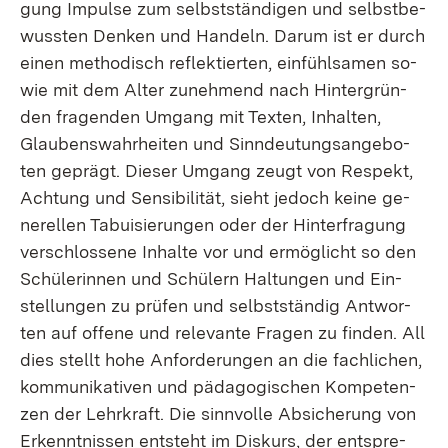
gung Im­pul­se zum selbst­stän­di­gen und selbst­be­
wuss­ten Den­ken und Han­deln. Dar­um ist er durch
ei­nen me­tho­disch re­flek­tier­ten, ein­fühl­sa­men so­
wie mit dem Al­ter zu­neh­mend nach Hin­ter­grün­
den fra­gen­den Um­gang mit Tex­ten, In­hal­ten,
Glau­bens­wahr­hei­ten und Sinn­deu­tungs­an­ge­bo­
ten ge­prägt. Die­ser Um­gang zeugt von Re­spekt,
Ach­tung und Sen­si­bi­li­tät, sieht je­doch kei­ne ge­
ne­rel­len Ta­bui­sie­run­gen oder der Hin­ter­fra­gung
ver­schlos­se­ne In­hal­te vor und er­mög­licht so den
Schü­le­rin­nen und Schü­lern Hal­tun­gen und Ein­
stel­lun­gen zu prü­fen und selbst­stän­dig Ant­wor­
ten auf of­fe­ne und re­le­van­te Fra­gen zu fin­den. All
dies stellt ho­he An­for­de­run­gen an die fach­li­chen,
kom­mu­ni­ka­ti­ven und päd­ago­gi­schen Kom­pe­ten­
zen der Lehr­kraft. Die sinn­vol­le Ab­si­che­rung von
Er­kennt­nis­sen ent­steht im Dis­kurs, der ent­spre­