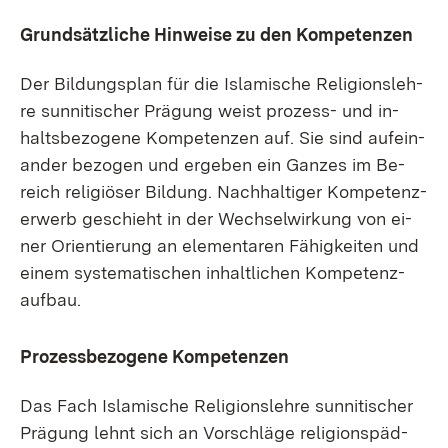
Grund­sätz­li­che Hin­wei­se zu den Kom­pe­ten­zen
Der Bil­dungs­plan für die Is­la­mi­sche Re­li­gi­ons­leh­
re sun­ni­ti­scher Prä­gung weist pro­zess- und in­
halts­be­zo­ge­ne Kom­pe­ten­zen auf. Sie sind auf­ein­
an­der be­zo­gen und er­ge­ben ein Gan­zes im Be­
reich re­li­giö­ser Bil­dung. Nach­hal­ti­ger Kom­pe­ten­z­
er­werb ge­schieht in der Wech­sel­wir­kung von ei­
ner Ori­en­tie­rung an ele­men­ta­ren Fä­hig­kei­ten und
ei­nem sys­te­ma­ti­schen in­halt­li­chen Kom­pe­tenz­
auf­bau.
Pro­zess­be­zo­ge­ne Kom­pe­ten­zen
Das Fach Is­la­mi­sche Re­li­gi­ons­leh­re sun­ni­ti­scher
Prä­gung lehnt sich an Vor­schlä­ge re­li­gi­ons­päd­