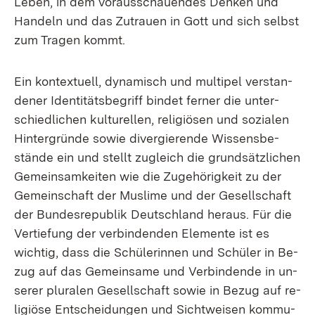
Le­ben, in dem vor­aus­schau­en­des Den­ken und
Han­deln und das Zu­trau­en in Gott und sich selbst
zum Tra­gen kommt.
Ein kon­tex­tu­ell, dy­na­misch und mul­ti­pel ver­stan­
de­ner Iden­ti­täts­be­griff bin­det fer­ner die un­ter­
schied­li­chen kul­tu­rel­len, re­li­giö­sen und so­zia­len
Hin­ter­grün­de so­wie di­ver­gie­ren­de Wis­sens­be­
stän­de ein und stellt zu­gleich die grund­sätz­li­chen
Ge­mein­sam­kei­ten wie die Zu­ge­hö­rig­keit zu der
Ge­mein­schaft der Mus­li­me und der Ge­sell­schaft
der Bun­des­re­pu­blik Deutsch­land her­aus. Für die
Ver­tie­fung der ver­bin­den­den Ele­men­te ist es
wich­tig, dass die Schü­le­rin­nen und Schü­ler in Be­
zug auf das Ge­mein­sa­me und Ver­bin­den­de in un­
se­rer plu­ra­len Ge­sell­schaft so­wie in Be­zug auf re­
li­giö­se Ent­schei­dun­gen und Sicht­wei­sen kom­mu­