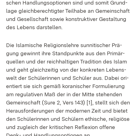
schen Hand­lungs­op­tio­nen sind und so­mit Grund­
la­ge gleich­be­rech­tig­ter Teil­ha­be an Ge­mein­schaft
und Ge­sell­schaft so­wie kon­struk­ti­ver Ge­stal­tung
des Le­bens dar­stel­len.
Die Is­la­mi­sche Re­li­gi­ons­leh­re sun­ni­ti­scher Prä­
gung ge­winnt ih­re Stand­punk­te aus den Pri­mär­
quel­len und der reich­hal­ti­gen Tra­di­ti­on des Is­lam
und geht gleich­zei­tig von der kon­kre­ten Le­bens­
welt der Schü­le­rin­nen und Schü­ler aus. Da­bei ori­
en­tiert sie sich ge­mäß ko­ra­ni­scher For­mu­lie­rung
am re­gu­la­ti­ven Maß der in der Mit­te ste­hen­den
Ge­mein­schaft (Su­re 2, Vers 143) [1], stellt sich den
Her­aus­for­de­run­gen der mo­der­nen Zeit und bie­tet
den Schü­le­rin­nen und Schü­lern ethi­sche, re­li­giö­se
und zu­gleich der kri­ti­schen Re­fle­xi­on of­fe­ne
Denk- und Hand­lungs­op­tio­nen an.