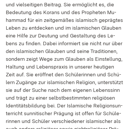
und viel­sei­ti­gen Bei­trag. Sie er­mög­licht es, die
Be­deu­tung des Ko­rans und des Pro­phe­ten Mu­
ham­mad für ein zeit­ge­mä­ßes is­la­misch ge­präg­tes
Le­ben zu ent­de­cken und im is­la­mi­schen Glau­ben
ei­ne Hil­fe zur Deu­tung und Ge­stal­tung des Le­
bens zu fin­den. Da­bei in­for­miert sie nicht nur über
den is­la­mi­schen Glau­ben und sei­ne Tra­di­tio­nen,
son­dern zeigt We­ge zum Glau­ben als Ein­stel­lung,
Hal­tung und Le­bens­pra­xis in un­se­rer heu­ti­gen
Zeit auf. Sie er­öff­net den Schü­le­rin­nen und Schü­
lern Zu­gän­ge zur is­la­mi­schen Re­li­gi­on, un­ter­stützt
sie auf der Su­che nach dem ei­ge­nen Le­bens­sinn
und trägt zu ei­ner selbst­be­stimm­ten re­li­giö­sen
Iden­ti­täts­bil­dung bei. Der Is­la­mi­sche Re­li­gi­ons­un­
ter­richt sun­ni­ti­scher Prä­gung ist of­fen für Schü­le­
rin­nen und Schü­ler ver­schie­de­ner is­la­mi­scher als
auch an­ders re­li­giö­ser so­wie nicht­re­li­giö­ser Prä­