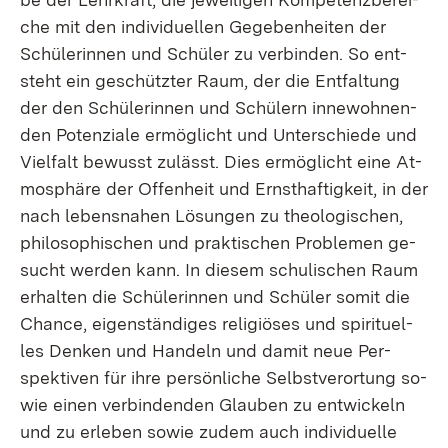
che mit den in­di­vi­du­el­len Ge­ge­ben­hei­ten der
Schü­le­rin­nen und Schü­ler zu ver­bin­den. So ent­
steht ein ge­schütz­ter Raum, der die Ent­fal­tung
der den Schü­le­rin­nen und Schü­lern in­ne­woh­nen­
den Po­ten­zia­le er­mög­licht und Un­ter­schie­de und
Viel­falt be­wusst zu­lässt. Dies er­mög­licht ei­ne At­
mo­sphä­re der Of­fen­heit und Ernst­haf­tig­keit, in der
nach le­bens­na­hen Lö­sun­gen zu theo­lo­gi­schen,
phi­lo­so­phi­schen und prak­ti­schen Pro­ble­men ge­
sucht wer­den kann. In die­sem schu­li­schen Raum
er­hal­ten die Schü­le­rin­nen und Schü­ler so­mit die
Chan­ce, ei­gen­stän­di­ges re­li­giö­ses und spi­ri­tu­el­
les Den­ken und Han­deln und da­mit neue Per­
spek­ti­ven für ih­re per­sön­li­che Selbst­ver­or­tung so­
wie ei­nen ver­bin­den­den Glau­ben zu ent­wi­ckeln
und zu er­le­ben so­wie zu­dem auch in­di­vi­du­el­le