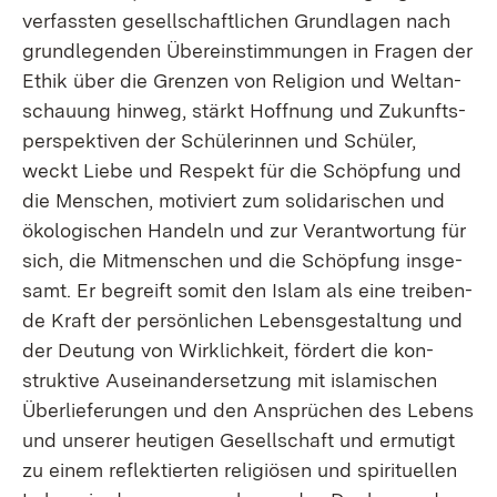
ver­fass­ten ge­sell­schaft­li­chen Grund­la­gen nach
grund­le­gen­den Über­ein­stim­mun­gen in Fra­gen der
Ethik über die Gren­zen von Re­li­gi­on und Welt­an­
schau­ung hin­weg, stärkt Hoff­nung und Zu­kunfts­
per­spek­ti­ven der Schü­le­rin­nen und Schü­ler,
weckt Lie­be und Re­spekt für die Schöp­fung und
die Men­schen, mo­ti­viert zum so­li­da­ri­schen und
öko­lo­gi­schen Han­deln und zur Ver­ant­wor­tung für
sich, die Mit­men­schen und die Schöp­fung ins­ge­
samt. Er be­greift so­mit den Is­lam als ei­ne trei­ben­
de Kraft der per­sön­li­chen Le­bens­ge­stal­tung und
der Deu­tung von Wirk­lich­keit, för­dert die kon­
struk­ti­ve Aus­ein­an­der­set­zung mit is­la­mi­schen
Über­lie­fe­run­gen und den An­sprü­chen des Le­bens
und un­se­rer heu­ti­gen Ge­sell­schaft und er­mu­tigt
zu ei­nem re­flek­tier­ten re­li­giö­sen und spi­ri­tu­el­len