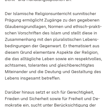
Der Is­la­mi­sche Re­li­gi­ons­un­ter­richt sun­ni­ti­scher
Prä­gung er­mög­licht Zu­gän­ge zu den ge­ge­be­nen
Glau­bens­grund­la­gen, Nor­men und ethisch-prak­ti­
schen Vor­schrif­ten des Is­lam und stellt die­se in
Zu­sam­men­hang mit den plu­ra­lis­ti­schen Le­bens­
be­din­gun­gen der Ge­gen­wart. Er the­ma­ti­siert aus
die­sem Grund ele­men­ta­re As­pek­te der Re­li­gi­on,
die das all­täg­li­che Le­ben so­wie ein re­spekt­vol­les,
acht­sa­mes, to­le­ran­tes und gleich­be­rech­tig­tes
Mit­ein­an­der und die Deu­tung und Ge­stal­tung des
Le­bens ins­ge­samt be­tref­fen.
Dar­über hin­aus setzt er sich für Ge­rech­tig­keit,
Frie­den und Si­cher­heit so­wie für Frei­heit und De­
mo­kra­tie ein, sucht un­ter Be­rück­sich­ti­gung der