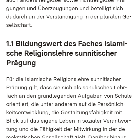
gun­gen und Über­zeu­gun­gen und be­tei­ligt sich
da­durch an der Ver­stän­di­gung in der plu­ra­len Ge­
sell­schaft.
1.1 Bil­dungs­wert des Fa­ches Is­la­mi­
sche Re­li­gi­ons­leh­re sun­ni­ti­scher
Prä­gung
Für die Is­la­mi­sche Re­li­gi­ons­leh­re sun­ni­ti­scher
Prä­gung gilt, dass sie sich als schu­li­sches Lehr­
fach an den grund­le­gen­den Auf­ga­ben von Schu­le
ori­en­tiert, die un­ter an­de­rem auf die Per­sön­lich­
keits­ent­wick­lung, die Ge­stal­tungs­fä­hig­keit mit
Blick auf das ei­ge­ne Le­ben in so­zia­ler Ver­ant­wor­
tung und die Fä­hig­keit der Mit­wir­kung in der de­
mo­kra­ti­schen Ge­sell­schaft zielt. Dar­über hin­aus