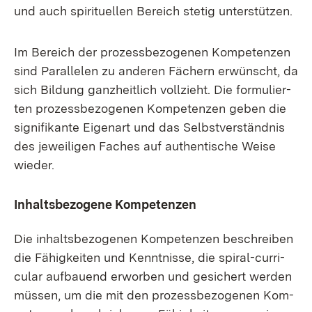
und auch spi­ri­tu­el­len Be­reich ste­tig un­ter­stüt­zen.
Im Be­reich der pro­zess­be­zo­ge­nen Kom­pe­ten­zen
sind Par­al­le­len zu an­de­ren Fä­chern er­wünscht, da
sich Bil­dung ganz­heit­lich voll­zieht. Die for­mu­lier­
ten pro­zess­be­zo­ge­nen Kom­pe­ten­zen ge­ben die
si­gni­fi­kan­te Ei­gen­art und das Selbst­ver­ständ­nis
des je­wei­li­gen Fa­ches auf au­then­ti­sche Wei­se
wie­der.
In­halts­be­zo­ge­ne Kom­pe­ten­zen
Die in­halts­be­zo­ge­nen Kom­pe­ten­zen be­schrei­ben
die Fä­hig­kei­ten und Kennt­nis­se, die spi­ral-cur­ri­
cu­lar auf­bau­end er­wor­ben und ge­si­chert wer­den
müs­sen, um die mit den pro­zess­be­zo­ge­nen Kom­