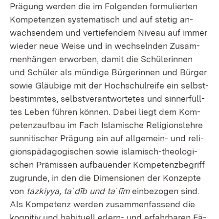
Prä­gung wer­den die im Fol­gen­den for­mu­lier­ten
Kom­pe­ten­zen sys­te­ma­tisch und auf ste­tig an­
wach­sen­dem und ver­tie­fen­dem Ni­veau auf im­mer
wie­der neue Wei­se und in wech­seln­den Zu­sam­
men­hän­gen er­wor­ben, da­mit die Schü­le­rin­nen
und Schü­ler als mün­di­ge Bür­ge­rin­nen und Bür­ger
so­wie Gläu­bi­ge mit der Hoch­schul­rei­fe ein selbst­
be­stimm­tes, selbst­ver­ant­wor­te­tes und sinn­erfüll­
tes Le­ben füh­ren kön­nen. Da­bei liegt dem Kom­
pe­tenz­auf­bau im Fach Is­la­mi­sche Re­li­gi­ons­leh­re
sun­ni­ti­scher Prä­gung ein auf all­ge­mein- und re­li­
gi­ons­päd­ago­gi­schen so­wie is­la­misch-theo­lo­gi­
schen Prä­mis­sen auf­bau­en­der Kom­pe­tenz­be­griff
zu­grun­de, in den die Di­men­sio­nen der Kon­zep­te
von
taz­kiy­ya, taʾdīb und taʿlīm
ein­be­zo­gen sind.
Als Kom­pe­tenz wer­den zu­sam­men­fas­send die
ko­gni­tiv und ha­b­i­tu­ell er­lern- und er­fahr­ba­ren Fä­