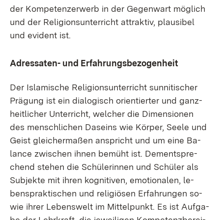
der Kom­pe­ten­z­er­werb in der Ge­gen­wart mög­lich
und der Re­li­gi­ons­un­ter­richt at­trak­tiv, plau­si­bel
und evi­dent ist.
Adres­sa­ten- und Er­fah­rungs­be­zo­gen­heit
Der Is­la­mi­sche Re­li­gi­ons­un­ter­richt sun­ni­ti­scher
Prä­gung ist ein dia­lo­gisch ori­en­tier­ter und ganz­
heit­li­cher Un­ter­richt, wel­cher die Di­men­sio­nen
des men­sch­li­chen Da­seins wie Kör­per, See­le und
Geist glei­cher­ma­ßen an­spricht und um ei­ne Ba­
lan­ce zwi­schen ih­nen be­müht ist. Dem­entspre­
chend ste­hen die Schü­le­rin­nen und Schü­ler als
Sub­jek­te mit ih­ren ko­gni­ti­ven, emo­tio­na­len, le­
bens­prak­ti­schen und re­li­giö­sen Er­fah­run­gen so­
wie ih­rer Le­bens­welt im Mit­tel­punkt. Es ist Auf­ga­
be der Lehr­kraft, die je­wei­li­gen Kom­pe­tenz­be­rei­