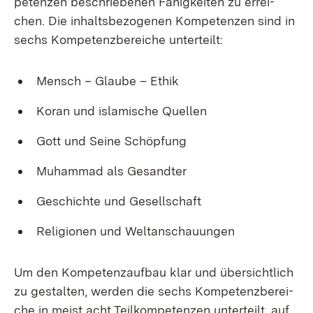
pe­ten­zen be­schrie­be­nen Fä­hig­kei­ten zu er­rei­
chen. Die in­halts­be­zo­ge­nen Kom­pe­ten­zen sind in
sechs Kom­pe­tenz­be­rei­che un­ter­teilt:
Mensch – Glau­be – Ethik
Ko­ran und is­la­mi­sche Quel­len
Gott und Sei­ne Schöp­fung
Mu­ham­mad als Ge­sand­ter
Ge­schich­te und Ge­sell­schaft
Re­li­gio­nen und Welt­an­schau­un­gen
Um den Kom­pe­tenz­auf­bau klar und über­sicht­lich
zu ge­stal­ten, wer­den die sechs Kom­pe­tenz­be­rei­
che in meist acht Teil­kom­pe­ten­zen un­ter­teilt, auf