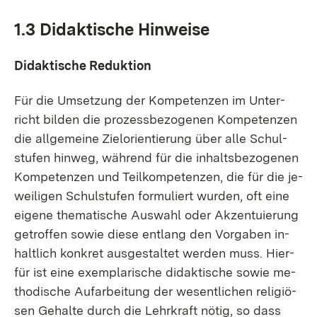
1.3 Di­dak­ti­sche Hin­wei­se
Di­dak­ti­sche Re­duk­ti­on
Für die Um­set­zung der Kom­pe­ten­zen im Un­ter­
richt bil­den die pro­zess­be­zo­ge­nen Kom­pe­ten­zen
die all­ge­mei­ne Ziel­ori­en­tie­rung über al­le Schul­
stu­fen hin­weg, wäh­rend für die in­halts­be­zo­ge­nen
Kom­pe­ten­zen und Teil­kom­pe­ten­zen, die für die je­
wei­li­gen Schul­stu­fen for­mu­liert wur­den, oft ei­ne
ei­ge­ne the­ma­ti­sche Aus­wahl oder Ak­zen­tu­ie­rung
ge­trof­fen so­wie die­se ent­lang den Vor­ga­ben in­
halt­lich kon­kret aus­ge­stal­tet wer­den muss. Hier­
für ist ei­ne ex­em­pla­ri­sche di­dak­ti­sche so­wie me­
tho­di­sche Auf­ar­bei­tung der we­sent­li­chen re­li­giö­
sen Ge­hal­te durch die Lehr­kraft nö­tig, so dass