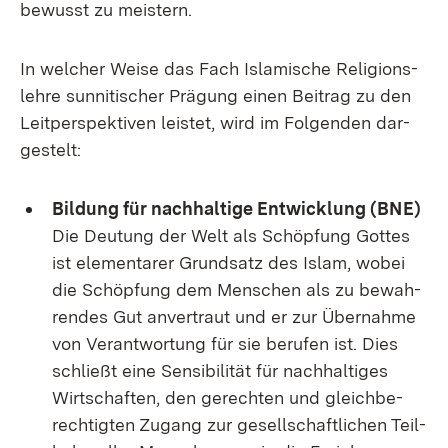
be­wusst zu meis­tern.
In wel­cher Wei­se das Fach Is­la­mi­sche Re­li­gi­ons­
leh­re sun­ni­ti­scher Prä­gung ei­nen Bei­trag zu den
Leit­per­spek­ti­ven leis­tet, wird im Fol­gen­den dar­
ge­s­telt:
Bil­dung für nach­hal­ti­ge Ent­wick­lung (BNE)
Die Deu­tung der Welt als Schöp­fung Got­tes
ist ele­men­ta­rer Grund­satz des Is­lam, wo­bei
die Schöp­fung dem Men­schen als zu be­wah­
ren­des Gut an­ver­traut und er zur Über­nah­me
von Ver­ant­wor­tung für sie be­ru­fen ist. Dies
schließt ei­ne Sen­si­bi­li­tät für nach­hal­ti­ges
Wirt­schaf­ten, den ge­rech­ten und gleich­be­
rech­tig­ten Zu­gang zur ge­sell­schaft­li­chen Teil­