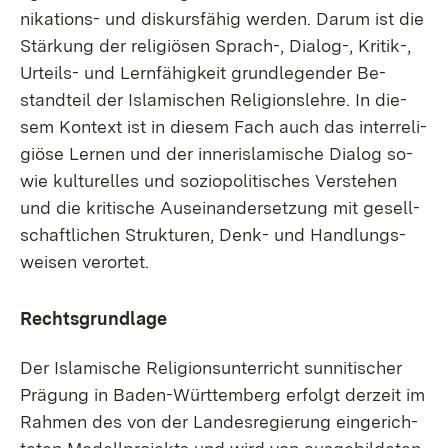
ni­ka­ti­ons- und dis­kurs­fä­hig wer­den. Dar­um ist die
Stär­kung der re­li­giö­sen Sprach-, Dia­log-, Kri­tik-,
Ur­teils- und Lern­fä­hig­keit grund­le­gen­der Be­
stand­teil der Is­la­mi­schen Re­li­gi­ons­leh­re. In die­
sem Kon­text ist in die­sem Fach auch das in­ter­re­li­
giö­se Ler­nen und der in­ne­ris­la­mi­sche Dia­log so­
wie kul­tu­rel­les und so­zi­o­po­li­ti­sches Ver­ste­hen
und die kri­ti­sche Aus­ein­an­der­set­zung mit ge­sell­
schaft­li­chen Struk­tu­ren, Denk- und Hand­lungs­
wei­sen ver­or­tet.
Rechts­grund­la­ge
Der Is­la­mi­sche Re­li­gi­ons­un­ter­richt sun­ni­ti­scher
Prä­gung in Ba­den-Würt­tem­berg er­folgt der­zeit im
Rah­men des von der Lan­des­re­gie­rung ein­ge­rich­