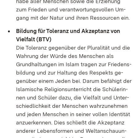
ha­be al­ler Men­schen so­wie die Er­zie­hung
zum Frie­den und ver­ant­wor­tungs­vol­len Um­
gang mit der Na­tur und ih­ren Res­sour­cen ein.
Bil­dung für To­le­ranz und Ak­zep­tanz von
Viel­falt (BTV)
Die To­le­ranz ge­gen­über der Plu­ra­li­tät und die
Wah­rung der Wür­de des Men­schen als
Grund­hal­tun­gen im Is­lam tra­gen zur Frie­dens­
bil­dung und zur Hal­tung des Re­spekts ge­
gen­über ei­nem Je­den bei. Dar­um be­fä­higt der
Is­la­mi­sche Re­li­gi­ons­un­ter­richt die Schü­le­rin­
nen und Schü­ler da­zu, die Viel­falt und Un­ter­
schied­lich­keit der Men­schen wahr­zu­neh­men
und je­den Men­schen in sei­ner vol­len Iden­ti­tät
an­zu­er­ken­nen. Dies schließt die Ak­zep­tanz
an­de­rer Le­bens­for­men und Welt­an­schau­un­