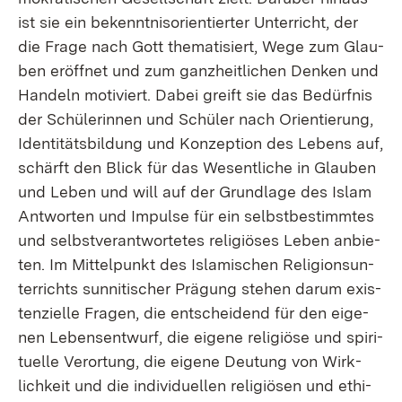
ist sie ein be­kennt­nis­ori­en­tier­ter Un­ter­richt, der
die Fra­ge nach Gott the­ma­ti­siert, We­ge zum Glau­
ben er­öff­net und zum ganz­heit­li­chen Den­ken und
Han­deln mo­ti­viert. Da­bei greift sie das Be­dürf­nis
der Schü­le­rin­nen und Schü­ler nach Ori­en­tie­rung,
Iden­ti­täts­bil­dung und Kon­zep­ti­on des Le­bens auf,
schärft den Blick für das We­sent­li­che in Glau­ben
und Le­ben und will auf der Grund­la­ge des Is­lam
Ant­wor­ten und Im­pul­se für ein selbst­be­stimm­tes
und selbst­ver­ant­wor­te­tes re­li­giö­ses Le­ben an­bie­
ten. Im Mit­tel­punkt des Is­la­mi­schen Re­li­gi­ons­un­
ter­richts sun­ni­ti­scher Prä­gung ste­hen dar­um exis­
ten­zi­el­le Fra­gen, die ent­schei­dend für den ei­ge­
nen Le­bens­ent­wurf, die ei­ge­ne re­li­giö­se und spi­ri­
tu­el­le Ver­or­tung, die ei­ge­ne Deu­tung von Wirk­
lich­keit und die in­di­vi­du­el­len re­li­giö­sen und ethi­