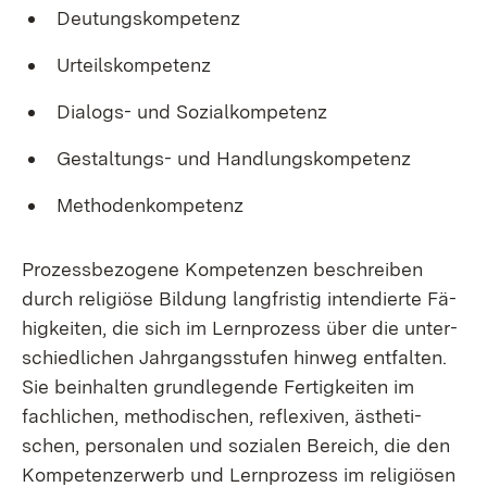
Deu­tungs­kom­pe­tenz
Ur­teils­kom­pe­tenz
Dia­logs- und So­zi­al­kom­pe­tenz
Ge­stal­tungs- und Hand­lungs­kom­pe­tenz
Me­tho­den­kom­pe­tenz
Pro­zess­be­zo­ge­ne Kom­pe­ten­zen be­schrei­ben
durch re­li­giö­se Bil­dung lang­fris­tig in­ten­dier­te Fä­
hig­kei­ten, die sich im Lern­pro­zess über die un­ter­
schied­li­chen Jahr­gangs­stu­fen hin­weg ent­fal­ten.
Sie be­inhal­ten grund­le­gen­de Fer­tig­kei­ten im
fach­li­chen, me­tho­di­schen, re­fle­xi­ven, äs­the­ti­
schen, per­so­na­len und so­zia­len Be­reich, die den
Kom­pe­ten­z­er­werb und Lern­pro­zess im re­li­giö­sen