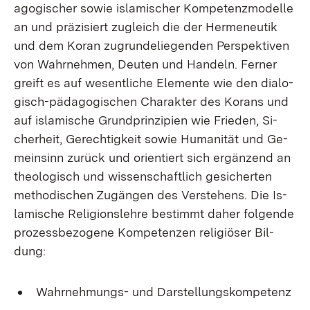
ago­gi­scher so­wie is­la­mi­scher Kom­pe­tenz­mo­del­le
an und prä­zi­siert zu­gleich die der Her­me­neu­tik
und dem Ko­ran zu­grun­de­lie­gen­den Per­spek­ti­ven
von Wahr­neh­men, Deu­ten und Han­deln. Fer­ner
greift es auf we­sent­li­che Ele­men­te wie den dia­lo­
gisch-päd­ago­gi­schen Cha­rak­ter des Ko­rans und
auf is­la­mi­sche Grund­prin­zi­pi­en wie Frie­den, Si­
cher­heit, Ge­rech­tig­keit so­wie Hu­ma­ni­tät und Ge­
mein­sinn zu­rück und ori­en­tiert sich er­gän­zend an
theo­lo­gisch und wis­sen­schaft­lich ge­si­cher­ten
me­tho­di­schen Zu­gän­gen des Ver­ste­hens. Die Is­
la­mi­sche Re­li­gi­ons­leh­re be­stimmt da­her fol­gen­de
pro­zess­be­zo­ge­ne Kom­pe­ten­zen re­li­giö­ser Bil­
dung:
Wahr­neh­mungs- und Dar­stel­lungs­kom­pe­tenz