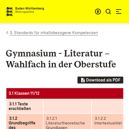
Zum Inhalt springen
Baden-Württemberg
Bildungspläne
3. Standards für inhaltsbezogene Kompetenzen
Gymnasium - Literatur –
Wahlfach in der Oberstufe
Download als PDF
3.1 Klassen 11/12
3.1.1 Texte
erschließen
3.1.2
3.1.2.1
3.1.2.2
Grundbegriffe
Literaturtheoretische
Intertextualität
des
Grundlagen