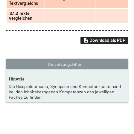
Textvergleichs
3.1.3 Texte
vergleichen
Download als PDF
Umsetzungshilfen
Hinweis
Die
Beispielcurricula, Synopsen und Kompetenzraster
sind
bei den inhaltsbezogenen Kompetenzen des jeweiligen
Faches zu finden.