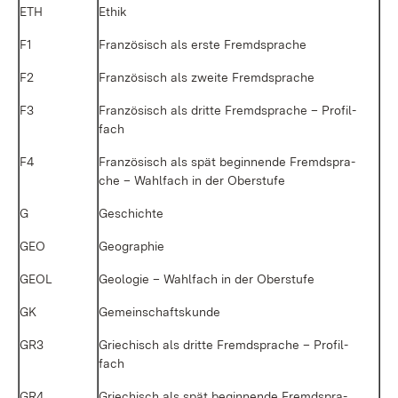
ETH
Ethik
F1
Fran­zö­sisch als ers­te Fremd­spra­che
F2
Fran­zö­sisch als zwei­te Fremd­spra­che
F3
Fran­zö­sisch als drit­te Fremd­spra­che – Pro­fil­
fach
F4
Fran­zö­sisch als spät be­gin­nen­de Fremd­spra­
che – Wahl­fach in der Ober­stu­fe
G
Ge­schich­te
GEO
Geo­gra­phie
GEOL
Geo­lo­gie – Wahl­fach in der Ober­stu­fe
GK
Ge­mein­schafts­kun­de
GR3
Grie­chisch als drit­te Fremd­spra­che – Pro­fil­
fach
GR4
Grie­chisch als spät be­gin­nen­de Fremd­spra­