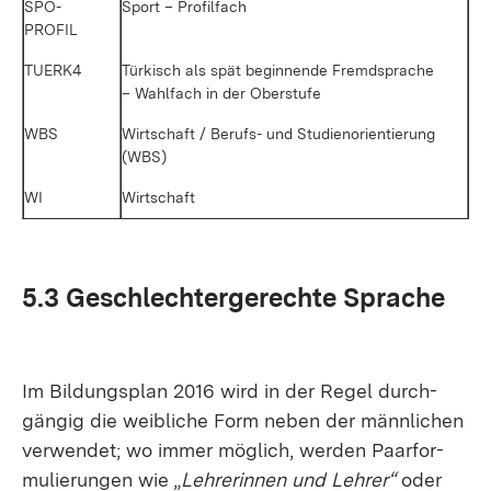
SPO­
Sport – Pro­fil­fach
PROFIL
TUERK4
Tür­kisch als spät be­gin­nen­de Fremd­spra­che
– Wahl­fach in der Ober­stu­fe
WBS
Wirt­schaft / Be­rufs- und Stu­di­en­ori­en­tie­rung
(WBS)
WI
Wirt­schaft
5.3 Ge­schlech­ter­ge­rech­te Spra­che
Im Bil­dungs­plan 2016 wird in der Re­gel durch­
gän­gig die weib­li­che Form ne­ben der männ­li­chen
ver­wen­det; wo im­mer mög­lich, wer­den Paar­for­
mu­lie­run­gen wie „
Leh­re­rin­nen und Leh­rer“
oder