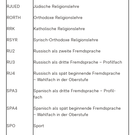
RJUED
Jü­di­sche Re­li­gi­ons­leh­re
RORTH
Or­tho­do­xe Re­li­gi­ons­leh­re
RRK
Ka­tho­li­sche Re­li­gi­ons­leh­re
RSYR
Sy­risch-Or­tho­do­xe Re­li­gi­ons­leh­re
RU2
Rus­sisch als zwei­te Fremd­spra­che
RU3
Rus­sisch als drit­te Fremd­spra­che – Pro­fil­fach
RU4
Rus­sisch als spät be­gin­nen­de Fremd­spra­che
– Wahl­fach in der Ober­stu­fe
SPA3
Spa­nisch als drit­te Fremd­spra­che – Pro­fil­
fach
SPA4
Spa­nisch als spät be­gin­nen­de Fremd­spra­che
– Wahl­fach in der Ober­stu­fe
SPO
Sport