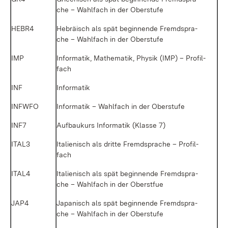
che – Wahl­fach in der Ober­stu­fe
HE­BR4
He­brä­isch als spät be­gin­nen­de Fremd­spra­
che – Wahl­fach in der Ober­stu­fe
IMP
In­for­ma­tik, Ma­the­ma­tik, Phy­sik (IMP) – Pro­fil­
fach
INF
In­for­ma­tik
INF­W­FO
In­for­ma­tik – Wahl­fach in der Ober­stu­fe
INF7
Auf­bau­kurs In­for­ma­tik (Klas­se 7)
ITAL3
Ita­lie­nisch als drit­te Fremd­spra­che – Pro­fil­
fach
ITAL4
Ita­lie­nisch als spät be­gin­nen­de Fremd­spra­
che – Wahl­fach in der Oberst­fue
JAP4
Ja­pa­nisch als spät be­gin­nen­de Fremd­spra­
che – Wahl­fach in der Ober­stu­fe