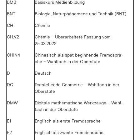
BMB
Ba­sis­kurs Me­di­en­bil­dung
BNT
Bio­lo­gie, Na­tur­phä­no­me­ne und Tech­nik (BNT)
CH
Che­mie
CH.V2
Che­mie – Über­ar­bei­te­te Fas­sung vom
25.03.2022
CHIN4
Chi­ne­sisch als spät be­gin­nen­de Fremd­spra­
che – Wahl­fach in der Ober­stu­fe
D
Deutsch
DG
Dar­stel­len­de Geo­me­trie – Wahl­fach in der
Ober­stu­fe
DMW
Di­gi­ta­le ma­the­ma­ti­sche Werk­zeu­ge – Wahl­
fach in der Ober­stu­fe
E1
Eng­lisch als ers­te Fremd­spra­che
E2
Eng­lisch als zwei­te Fremd­spra­che