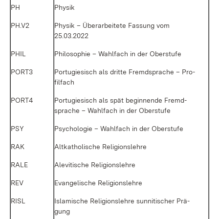
PH
Phy­sik
PH.V2
Phy­sik – Über­ar­bei­te­te Fas­sung vom
25.03.2022
PHIL
Phi­lo­so­phie – Wahl­fach in der Ober­stu­fe
PORT3
Por­tu­gie­sisch als drit­te Fremd­spra­che – Pro­
fil­fach
PORT4
Por­tu­gie­sisch als spät be­gin­nen­de Fremd­
spra­che – Wahl­fach in der Ober­stu­fe
PSY
Psy­cho­lo­gie – Wahl­fach in der Ober­stu­fe
RAK
Alt­ka­tho­li­sche Re­li­gi­ons­leh­re
RA­LE
Ale­vi­ti­sche Re­li­gi­ons­leh­re
REV
Evan­ge­li­sche Re­li­gi­ons­leh­re
RISL
Is­la­mi­sche Re­li­gi­ons­leh­re sun­ni­ti­scher Prä­
gung