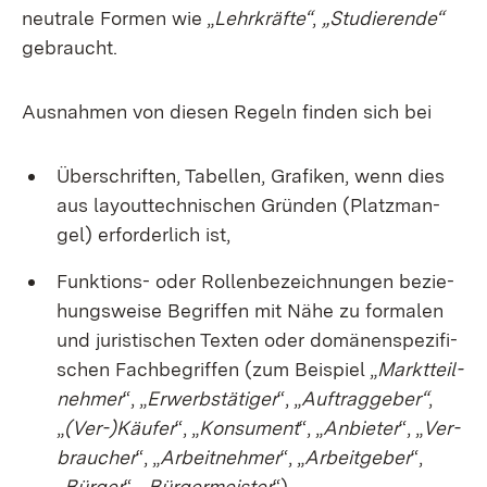
neu­tra­le For­men wie „
Lehr­kräf­te“
,
„Stu­die­ren­de“
ge­braucht.
Aus­nah­men von die­sen Re­geln fin­den sich bei
Über­schrif­ten, Ta­bel­len, Gra­fi­ken, wenn dies
aus lay­out­tech­ni­schen Grün­den (Platz­man­
gel) er­for­der­lich ist,
Funk­ti­ons- oder Rol­len­be­zeich­nun­gen be­zie­
hungs­wei­se Be­grif­fen mit Nä­he zu for­ma­len
und ju­ris­ti­schen Tex­ten oder do­mä­nen­spe­zi­fi­
schen Fach­be­grif­fen (zum Bei­spiel „
Markt­teil­
neh­mer
“, „
Er­werbs­tä­ti­ger
“, „
Auf­trag­ge­ber“
,
„
(Ver-)Käu­fer
“, „
Kon­su­ment
“, „
An­bie­ter
“, „
Ver­
brau­cher
“, „
Ar­beit­neh­mer
“, „
Ar­beit­ge­ber
“,
„
Bür­ger
“, „
Bür­ger­meis­ter
“),