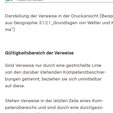
Dar­stel­lung der Ver­wei­se in der Druck­an­sicht (Bei­sp
aus Geo­gra­phie 3.1.2.1 „Grund­la­gen von Wet­ter und K
ma“)
Gül­tig­keits­be­reich der Ver­wei­se
Sind Ver­wei­se nur durch ei­ne ge­stri­chel­te Li­nie
von den dar­über ste­hen­den Kom­pe­tenz­be­schrei­
bun­gen ge­trennt, be­zie­hen sie sich un­mit­tel­bar
auf die­se.
Ste­hen Ver­wei­se in der letz­ten Zei­le ei­nes Kom­
pe­tenz­be­reichs und sind durch ei­ne durch­ge­zo­