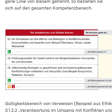
ge­ne Li­nie von die­sem ge­trennt, so be­zie­hen sie
sich auf den ge­sam­ten Kom­pe­tenz­be­reich.
Gül­tig­keits­be­reich von Ver­wei­sen (Bei­spiel aus Ethik
3.1.2.2 „Ver­ant­wor­tung im Um­gang mit Kon­flik­ten un