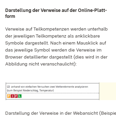
Dar­stel­lung der Ver­wei­se auf der On­line-Platt­
form
Ver­wei­se auf Teil­kom­pe­ten­zen wer­den un­ter­halb
der je­wei­li­gen Teil­kom­pe­tenz als an­klick­ba­re
Sym­bo­le dar­ge­stellt. Nach ei­nem Maus­klick auf
das je­wei­li­ge Sym­bol wer­den die Ver­wei­se im
Brow­ser de­tail­lier­ter dar­ge­stellt (dies wird in der
Ab­bil­dung nicht ver­an­schau­licht):
Dar­stel­lung der Ver­wei­se in der Web­an­sicht (Bei­spi