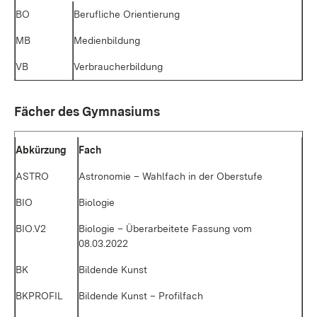
BO
Be­ruf­li­che Ori­en­tie­rung
MB
Me­di­en­bil­dung
VB
Ver­brau­cher­bil­dung
Fä­cher des Gym­na­si­ums
Ab­kür­zung
Fach
AS­TRO
As­tro­no­mie – Wahl­fach in der Ober­stu­fe
BIO
Bio­lo­gie
BIO.V2
Bio­lo­gie – Über­ar­bei­te­te Fas­sung vom
08.03.2022
BK
Bil­den­de Kunst
BKPROFIL
Bil­den­de Kunst – Pro­fil­fach