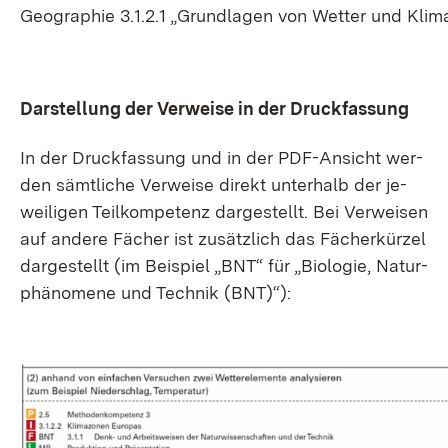
Geo­gra­phie 3.1.2.1 „Grund­la­gen von Wet­ter und Kli­m
Dar­stel­lung der Ver­wei­se in der Druck­fas­sung
In der Druck­fas­sung und in der PDF-An­sicht wer­
den sämt­li­che Ver­wei­se di­rekt un­ter­halb der je­
wei­li­gen Teil­kom­pe­tenz dar­ge­stellt. Bei Ver­wei­sen
auf an­de­re Fä­cher ist zu­sätz­lich das Fä­cher­kür­zel
dar­ge­stellt (im Bei­spiel „BNT“ für „Bio­lo­gie, Na­tur­
phä­no­me­ne und Tech­nik (BNT)“):