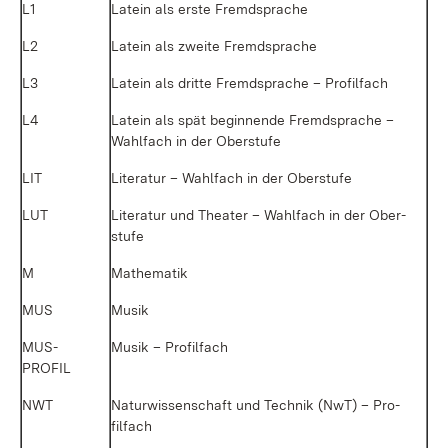
L1
La­tein als ers­te Fremd­spra­che
L2
La­tein als zwei­te Fremd­spra­che
L3
La­tein als drit­te Fremd­spra­che – Pro­fil­fach
L4
La­tein als spät be­gin­nen­de Fremd­spra­che –
Wahl­fach in der Ober­stu­fe
LIT
Li­te­ra­tur – Wahl­fach in der Ober­stu­fe
LUT
Li­te­ra­tur und Thea­ter – Wahl­fach in der Ober­
stu­fe
M
Ma­the­ma­tik
MUS
Mu­sik
MUS­
Mu­sik – Pro­fil­fach
PROFIL
NWT
Na­tur­wis­sen­schaft und Tech­nik (NwT) – Pro­
fil­fach