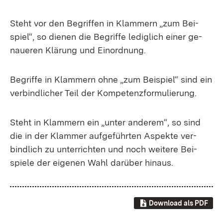
Steht vor den Be­grif­fen in Klam­mern „zum Bei­
spiel“, so die­nen die Be­grif­fe le­dig­lich ei­ner ge­
naue­ren Klä­rung und Ein­ord­nung.
Be­grif­fe in Klam­mern oh­ne „zum Bei­spiel“ sind ein
ver­bind­li­cher Teil der Kom­pe­tenz­for­mu­lie­rung.
Steht in Klam­mern ein „un­ter an­de­rem“, so sind
die in der Klam­mer auf­ge­führ­ten As­pek­te ver­
bind­lich zu un­ter­rich­ten und noch wei­te­re Bei­
spie­le der ei­ge­nen Wahl dar­über hin­aus.
Download als PDF