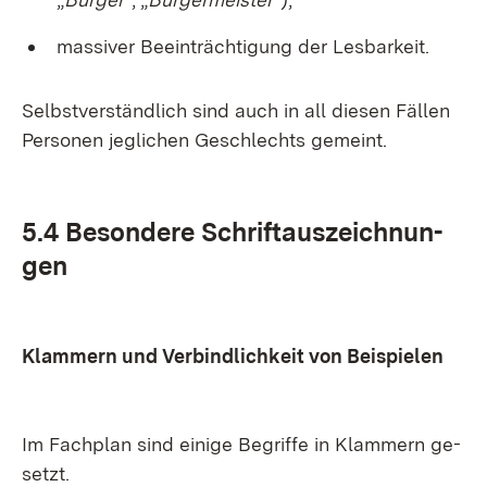
mas­si­ver Be­ein­träch­ti­gung der Les­bar­keit.
Selbst­ver­ständ­lich sind auch in all die­sen Fäl­len
Per­so­nen jeg­li­chen Ge­schlechts ge­meint.
5.4 Be­son­de­re Schrift­aus­zeich­nun­
gen
Klam­mern und Ver­bind­lich­keit von Bei­spie­len
Im Fach­plan sind ei­ni­ge Be­grif­fe in Klam­mern ge­
setzt.