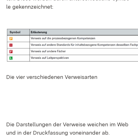
le ge­kenn­zeich­net:
Die vier ver­schie­de­nen Ver­weis­ar­ten
Die Dar­stel­lun­gen der Ver­wei­se wei­chen im Web
und in der Druck­fas­sung von­ein­an­der ab.