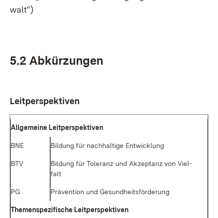
walt“)
5.2 Ab­kür­zun­gen
Leit­per­spek­ti­ven
All­ge­mei­ne Leit­per­spek­ti­ven
BNE
Bil­dung für nach­hal­ti­ge Ent­wick­lung
BTV
Bil­dung für To­le­ranz und Ak­zep­tanz von Viel­
falt
PG
Prä­ven­ti­on und Ge­sund­heits­för­de­rung
The­men­spe­zi­fi­sche Leit­per­spek­ti­ven