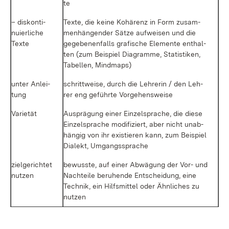
te
– dis­kon­ti­
Tex­te, die kei­ne Ko­hä­renz in Form zu­sam­
nu­ier­li­che
men­hän­gen­der Sät­ze auf­wei­sen und die
Tex­te
ge­ge­be­nen­falls gra­fi­sche Ele­men­te ent­hal­
ten (zum Bei­spiel Dia­gram­me, Sta­tis­ti­ken,
Ta­bel­len, Mind­maps)
un­ter An­lei­
schritt­wei­se, durch die Leh­re­rin / den Leh­
tung
rer eng ge­führ­te Vor­ge­hens­wei­se
Va­rie­tät
Aus­prä­gung ei­ner Ein­zel­spra­che, die die­se
Ein­zel­spra­che mo­di­fi­ziert, aber nicht un­ab­
hän­gig von ihr exis­tie­ren kann, zum Bei­spiel
Dia­lekt, Um­gangs­spra­che
ziel­ge­rich­tet
be­wuss­te, auf ei­ner Ab­wä­gung der Vor- und
nut­zen
Nach­tei­le be­ru­hen­de Ent­schei­dung, ei­ne
Tech­nik, ein Hilfs­mit­tel oder Ähn­li­ches zu
nut­zen