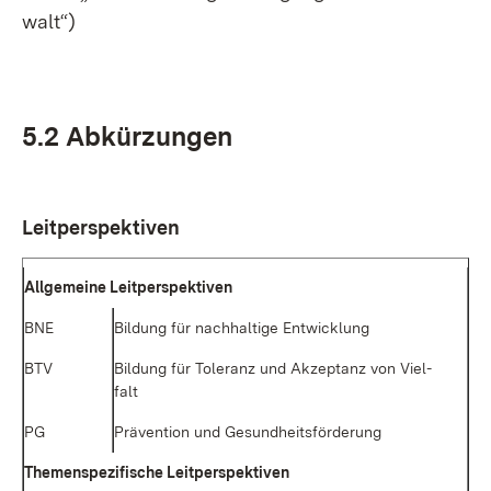
walt“)
5.2 Ab­kür­zun­gen
Leit­per­spek­ti­ven
All­ge­mei­ne Leit­per­spek­ti­ven
BNE
Bil­dung für nach­hal­ti­ge Ent­wick­lung
BTV
Bil­dung für To­le­ranz und Ak­zep­tanz von Viel­
falt
PG
Prä­ven­ti­on und Ge­sund­heits­för­de­rung
The­men­spe­zi­fi­sche Leit­per­spek­ti­ven