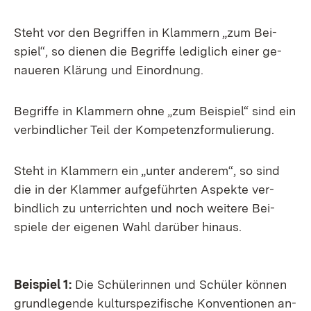
Steht vor den Be­grif­fen in Klam­mern „zum Bei­
spiel“, so die­nen die Be­grif­fe le­dig­lich ei­ner ge­
naue­ren Klä­rung und Ein­ord­nung.
Be­grif­fe in Klam­mern oh­ne „zum Bei­spiel“ sind ein
ver­bind­li­cher Teil der Kom­pe­tenz­for­mu­lie­rung.
Steht in Klam­mern ein „un­ter an­de­rem“, so sind
die in der Klam­mer auf­ge­führ­ten As­pek­te ver­
bind­lich zu un­ter­rich­ten und noch wei­te­re Bei­
spie­le der ei­ge­nen Wahl dar­über hin­aus.
Bei­spiel 1:
Die Schü­le­rin­nen und Schü­ler kön­nen
grund­le­gen­de kul­tur­spe­zi­fi­sche Kon­ven­tio­nen an­