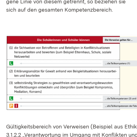
ge­ne Li­nie von die­sem ge­trennt, so be­zie­hen sie
sich auf den ge­sam­ten Kom­pe­tenz­be­reich.
Gül­tig­keits­be­reich von Ver­wei­sen (Bei­spiel aus Ethik
3.1.2.2 „Ver­ant­wor­tung im Um­gang mit Kon­flik­ten un