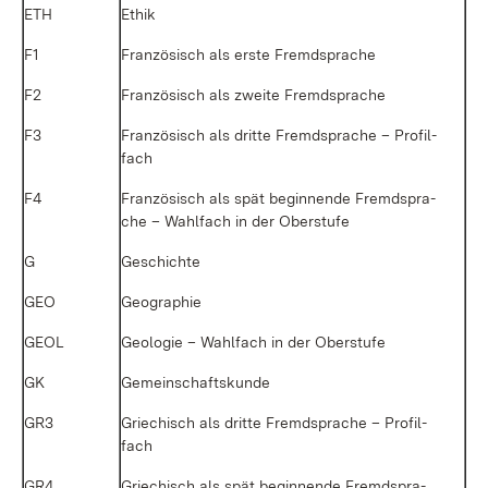
ETH
Ethik
F1
Fran­zö­sisch als ers­te Fremd­spra­che
F2
Fran­zö­sisch als zwei­te Fremd­spra­che
F3
Fran­zö­sisch als drit­te Fremd­spra­che – Pro­fil­
fach
F4
Fran­zö­sisch als spät be­gin­nen­de Fremd­spra­
che – Wahl­fach in der Ober­stu­fe
G
Ge­schich­te
GEO
Geo­gra­phie
GEOL
Geo­lo­gie – Wahl­fach in der Ober­stu­fe
GK
Ge­mein­schafts­kun­de
GR3
Grie­chisch als drit­te Fremd­spra­che – Pro­fil­
fach
GR4
Grie­chisch als spät be­gin­nen­de Fremd­spra­