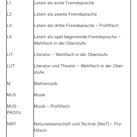
L1
La­tein als ers­te Fremd­spra­che
L2
La­tein als zwei­te Fremd­spra­che
L3
La­tein als drit­te Fremd­spra­che – Pro­fil­fach
L4
La­tein als spät be­gin­nen­de Fremd­spra­che –
Wahl­fach in der Ober­stu­fe
LIT
Li­te­ra­tur – Wahl­fach in der Ober­stu­fe
LUT
Li­te­ra­tur und Thea­ter – Wahl­fach in der Ober­
stu­fe
M
Ma­the­ma­tik
MUS
Mu­sik
MUS­
Mu­sik – Pro­fil­fach
PROFIL
NWT
Na­tur­wis­sen­schaft und Tech­nik (NwT) – Pro­
fil­fach