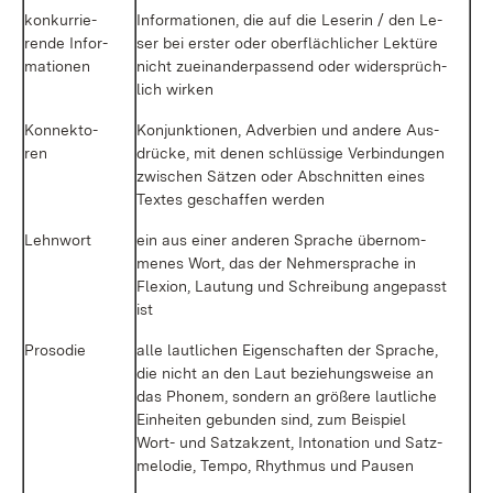
kon­kur­rie­
In­for­ma­tio­nen, die auf die Le­se­rin / den Le­
ren­de In­for­
ser bei ers­ter oder ober­fläch­li­cher Lek­tü­re
ma­tio­nen
nicht zu­ein­an­der­pas­send oder wi­der­sprüch­
lich wir­ken
Kon­nek­to­
Kon­junk­tio­nen, Ad­ver­bi­en und an­de­re Aus­
ren
drü­cke, mit de­nen schlüs­si­ge Ver­bin­dun­gen
zwi­schen Sät­zen oder Ab­schnit­ten ei­nes
Tex­tes ge­schaf­fen wer­den
Lehn­wort
ein aus ei­ner an­de­ren Spra­che über­nom­
me­nes Wort, das der Neh­mer­spra­che in
Fle­xi­on, Lau­tung und Schrei­bung an­ge­passt
ist
Pro­so­die
al­le laut­li­chen Ei­gen­schaf­ten der Spra­che,
die nicht an den Laut be­zie­hungs­wei­se an
das Pho­nem, son­dern an grö­ße­re laut­li­che
Ein­hei­ten ge­bun­den sind, zum Bei­spiel
Wort- und Satz­ak­zent, In­to­na­ti­on und Satz­
me­lo­die, Tem­po, Rhyth­mus und Pau­sen