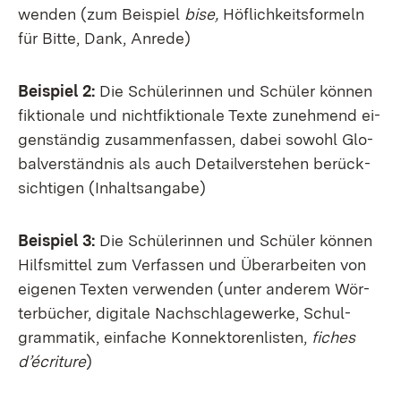
wen­den (zum Bei­spiel
bi­se,
Höf­lich­keits­for­meln
für Bit­te, Dank, An­re­de)
Bei­spiel 2:
Die Schü­le­rin­nen und Schü­ler kön­nen
fik­tio­na­le und nicht­fik­tio­na­le Tex­te zu­neh­mend ei­
gen­stän­dig zu­sam­men­fas­sen, da­bei so­wohl Glo­
bal­ver­ständ­nis als auch De­tail­ver­ste­hen be­rück­
sich­ti­gen (In­halts­an­ga­be)
Bei­spiel 3:
Die Schü­le­rin­nen und Schü­ler kön­nen
Hilfs­mit­tel zum Ver­fas­sen und Über­ar­bei­ten von
ei­ge­nen Tex­ten ver­wen­den (un­ter an­de­rem Wör­
ter­bü­cher, di­gi­ta­le Nach­schla­ge­wer­ke, Schul­
gram­ma­tik, ein­fa­che Kon­nek­to­ren­lis­ten,
fi­ches
d’é­c­ri­tu­re
)