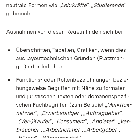
neu­tra­le For­men wie „
Lehr­kräf­te“
,
„Stu­die­ren­de“
ge­braucht.
Aus­nah­men von die­sen Re­geln fin­den sich bei
Über­schrif­ten, Ta­bel­len, Gra­fi­ken, wenn dies
aus lay­out­tech­ni­schen Grün­den (Platz­man­
gel) er­for­der­lich ist,
Funk­ti­ons- oder Rol­len­be­zeich­nun­gen be­zie­
hungs­wei­se Be­grif­fen mit Nä­he zu for­ma­len
und ju­ris­ti­schen Tex­ten oder do­mä­nen­spe­zi­fi­
schen Fach­be­grif­fen (zum Bei­spiel „
Markt­teil­
neh­mer
“, „
Er­werbs­tä­ti­ger
“, „
Auf­trag­ge­ber“
,
„
(Ver-)Käu­fer
“, „
Kon­su­ment
“, „
An­bie­ter
“, „
Ver­
brau­cher
“, „
Ar­beit­neh­mer
“, „
Ar­beit­ge­ber
“,
„
Bür­ger
“, „
Bür­ger­meis­ter
“),