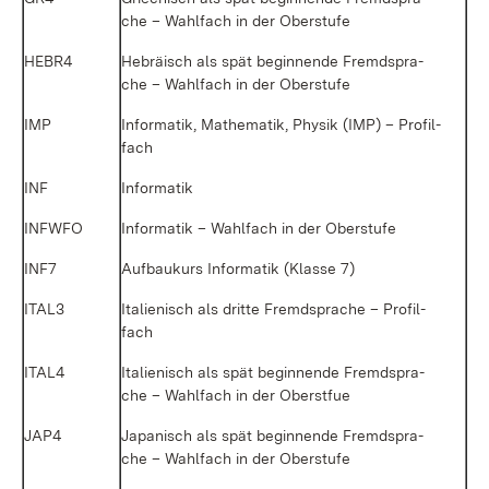
che – Wahl­fach in der Ober­stu­fe
HE­BR4
He­brä­isch als spät be­gin­nen­de Fremd­spra­
che – Wahl­fach in der Ober­stu­fe
IMP
In­for­ma­tik, Ma­the­ma­tik, Phy­sik (IMP) – Pro­fil­
fach
INF
In­for­ma­tik
INF­W­FO
In­for­ma­tik – Wahl­fach in der Ober­stu­fe
INF7
Auf­bau­kurs In­for­ma­tik (Klas­se 7)
ITAL3
Ita­lie­nisch als drit­te Fremd­spra­che – Pro­fil­
fach
ITAL4
Ita­lie­nisch als spät be­gin­nen­de Fremd­spra­
che – Wahl­fach in der Oberst­fue
JAP4
Ja­pa­nisch als spät be­gin­nen­de Fremd­spra­
che – Wahl­fach in der Ober­stu­fe