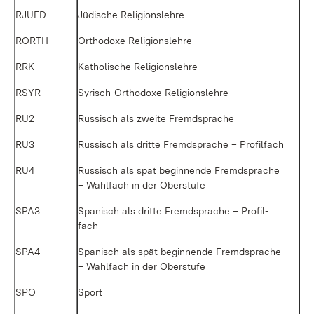
RJUED
Jü­di­sche Re­li­gi­ons­leh­re
RORTH
Or­tho­do­xe Re­li­gi­ons­leh­re
RRK
Ka­tho­li­sche Re­li­gi­ons­leh­re
RSYR
Sy­risch-Or­tho­do­xe Re­li­gi­ons­leh­re
RU2
Rus­sisch als zwei­te Fremd­spra­che
RU3
Rus­sisch als drit­te Fremd­spra­che – Pro­fil­fach
RU4
Rus­sisch als spät be­gin­nen­de Fremd­spra­che
– Wahl­fach in der Ober­stu­fe
SPA3
Spa­nisch als drit­te Fremd­spra­che – Pro­fil­
fach
SPA4
Spa­nisch als spät be­gin­nen­de Fremd­spra­che
– Wahl­fach in der Ober­stu­fe
SPO
Sport