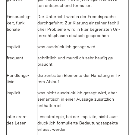
ten ent­spre­chend for­mu­liert
Ein­spra­chig­
Der Un­ter­richt wird in der Fremd­spra­che
keit, funk­
durch­ge­führt. Zur Klä­rung ein­zel­ner fach­li­
tio­na­le
cher Pro­ble­me wird in klar be­grenz­ten Un­
ter­richts­pha­sen deutsch ge­spro­chen.
ex­pli­zit
was aus­drück­lich ge­sagt wird
fre­quent
schrift­lich und münd­lich sehr häu­fig ge­
braucht
Hand­lungs­
die zen­tra­len Ele­men­te der Hand­lung in ih­
li­nie
rem Ab­lauf
im­pli­zit
was nicht aus­drück­lich ge­sagt wird, aber
se­man­tisch in ei­ner Aus­sa­ge zu­sätz­lich
ent­hal­ten ist
in­fe­rie­ren­
Le­se­stra­te­gie, bei der im­pli­zi­te, nicht aus­
des Le­sen
drück­lich for­mu­lier­te Be­deu­tungs­as­pek­te
er­fasst wer­den