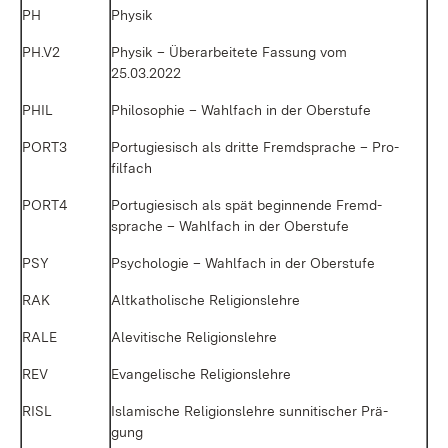
PH
Phy­sik
PH.V2
Phy­sik – Über­ar­bei­te­te Fas­sung vom
25.03.2022
PHIL
Phi­lo­so­phie – Wahl­fach in der Ober­stu­fe
PORT3
Por­tu­gie­sisch als drit­te Fremd­spra­che – Pro­
fil­fach
PORT4
Por­tu­gie­sisch als spät be­gin­nen­de Fremd­
spra­che – Wahl­fach in der Ober­stu­fe
PSY
Psy­cho­lo­gie – Wahl­fach in der Ober­stu­fe
RAK
Alt­ka­tho­li­sche Re­li­gi­ons­leh­re
RA­LE
Ale­vi­ti­sche Re­li­gi­ons­leh­re
REV
Evan­ge­li­sche Re­li­gi­ons­leh­re
RISL
Is­la­mi­sche Re­li­gi­ons­leh­re sun­ni­ti­scher Prä­
gung