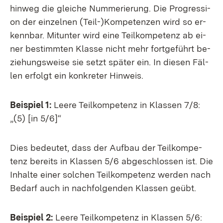
hin­weg die glei­che Num­me­rie­rung. Die Pro­gres­si­
on der ein­zel­nen (Teil-)Kom­pe­ten­zen wird so er­
kenn­bar. Mit­un­ter wird ei­ne
Teil­kom­pe­tenz
ab ei­
ner be­stimm­ten Klas­se nicht mehr fort­ge­führt be­
zie­hungs­wei­se sie setzt spä­ter ein. In die­sen Fäl­
len er­folgt ein kon­kre­ter Hin­weis.
Bei­spiel 1:
Lee­re
Teil­kom­pe­tenz
in Klas­sen 7/8:
„(5) [in 5/6]“
Dies be­deu­tet, dass der Auf­bau der
Teil­kom­pe­
tenz
be­reits in Klas­sen 5/6 ab­ge­schlos­sen ist. Die
In­hal­te ei­ner sol­chen
Teil­kom­pe­tenz
wer­den nach
Be­darf auch in nach­fol­gen­den Klas­sen ge­übt.
Bei­spiel 2:
Lee­re
Teil­kom­pe­tenz
in Klas­sen 5/6: