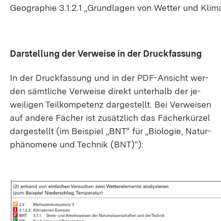
Geo­gra­phie 3.1.2.1 „Grund­la­gen von Wet­ter und Kli­m
Dar­stel­lung der Ver­wei­se in der Druck­fas­sung
In der Druck­fas­sung und in der PDF-An­sicht wer­
den sämt­li­che Ver­wei­se di­rekt un­ter­halb der je­
wei­li­gen Teil­kom­pe­tenz dar­ge­stellt. Bei Ver­wei­sen
auf an­de­re Fä­cher ist zu­sätz­lich das Fä­cher­kür­zel
dar­ge­stellt (im Bei­spiel „BNT“ für „Bio­lo­gie, Na­tur­
phä­no­me­ne und Tech­nik (BNT)“):