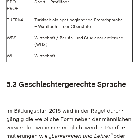
SPO­
Sport – Pro­fil­fach
PROFIL
TUERK4
Tür­kisch als spät be­gin­nen­de Fremd­spra­che
– Wahl­fach in der Ober­stu­fe
WBS
Wirt­schaft / Be­rufs- und Stu­di­en­ori­en­tie­rung
(WBS)
WI
Wirt­schaft
5.3 Ge­schlech­ter­ge­rech­te Spra­che
Im Bil­dungs­plan 2016 wird in der Re­gel durch­
gän­gig die weib­li­che Form ne­ben der männ­li­chen
ver­wen­det; wo im­mer mög­lich, wer­den Paar­for­
mu­lie­run­gen wie „
Leh­re­rin­nen und Leh­rer“
oder