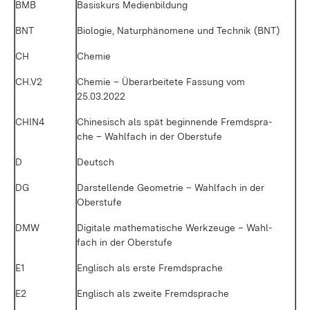
BMB
Ba­sis­kurs Me­di­en­bil­dung
BNT
Bio­lo­gie, Na­tur­phä­no­me­ne und Tech­nik (BNT)
CH
Che­mie
CH.V2
Che­mie – Über­ar­bei­te­te Fas­sung vom
25.03.2022
CHIN4
Chi­ne­sisch als spät be­gin­nen­de Fremd­spra­
che – Wahl­fach in der Ober­stu­fe
D
Deutsch
DG
Dar­stel­len­de Geo­me­trie – Wahl­fach in der
Ober­stu­fe
DMW
Di­gi­ta­le ma­the­ma­ti­sche Werk­zeu­ge – Wahl­
fach in der Ober­stu­fe
E1
Eng­lisch als ers­te Fremd­spra­che
E2
Eng­lisch als zwei­te Fremd­spra­che