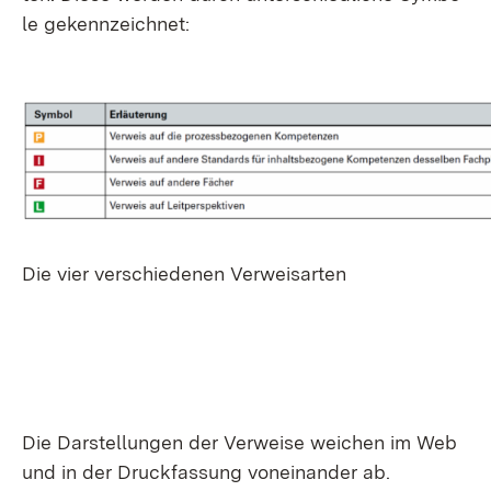
le ge­kenn­zeich­net:
Die vier ver­schie­de­nen Ver­weis­ar­ten
Die Dar­stel­lun­gen der Ver­wei­se wei­chen im Web
und in der Druck­fas­sung von­ein­an­der ab.