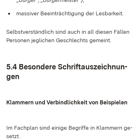
mas­si­ver Be­ein­träch­ti­gung der Les­bar­keit.
Selbst­ver­ständ­lich sind auch in all die­sen Fäl­len
Per­so­nen jeg­li­chen Ge­schlechts ge­meint.
5.4 Be­son­de­re Schrift­aus­zeich­nun­
gen
Klam­mern und Ver­bind­lich­keit von Bei­spie­len
Im Fach­plan sind ei­ni­ge Be­grif­fe in Klam­mern ge­
setzt.