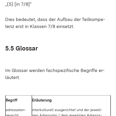
„(5) [in 7/8]“
Dies be­deu­tet, dass der Auf­bau der
Teil­kom­pe­
tenz
erst in Klas­sen 7/8 ein­setzt.
5.5 Glos­sar
Im Glos­sar wer­den fach­spe­zi­fi­sche Be­grif­fe er­
läu­tert.
Be­griff
Er­läu­te­rung
adres­sa­ten­
in­ter­kul­tu­rell aus­ge­rich­tet und der je­wei­li­
ge­recht
gen Adres­sa­tin / dem je­wei­li­gen Adres­sa­