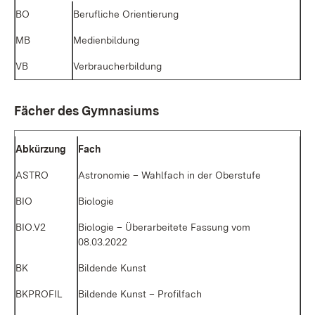
BO
Be­ruf­li­che Ori­en­tie­rung
MB
Me­di­en­bil­dung
VB
Ver­brau­cher­bil­dung
Fä­cher des Gym­na­si­ums
Ab­kür­zung
Fach
AS­TRO
As­tro­no­mie – Wahl­fach in der Ober­stu­fe
BIO
Bio­lo­gie
BIO.V2
Bio­lo­gie – Über­ar­bei­te­te Fas­sung vom
08.03.2022
BK
Bil­den­de Kunst
BKPROFIL
Bil­den­de Kunst – Pro­fil­fach