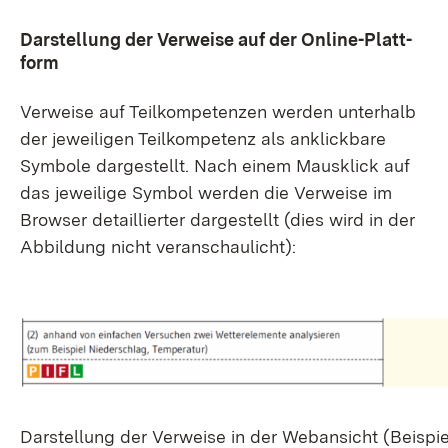
Dar­stel­lung der Ver­wei­se auf der On­line-Platt­
form
Ver­wei­se auf Teil­kom­pe­ten­zen wer­den un­ter­halb
der je­wei­li­gen Teil­kom­pe­tenz als an­klick­ba­re
Sym­bo­le dar­ge­stellt. Nach ei­nem Maus­klick auf
das je­wei­li­ge Sym­bol wer­den die Ver­wei­se im
Brow­ser de­tail­lier­ter dar­ge­stellt (dies wird in der
Ab­bil­dung nicht ver­an­schau­licht):
Dar­stel­lung der Ver­wei­se in der Web­an­sicht (Bei­spi