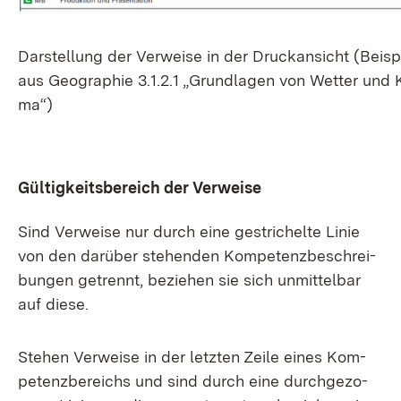
Dar­stel­lung der Ver­wei­se in der Druck­an­sicht (Bei­sp
aus Geo­gra­phie 3.1.2.1 „Grund­la­gen von Wet­ter und K
ma“)
Gül­tig­keits­be­reich der Ver­wei­se
Sind Ver­wei­se nur durch ei­ne ge­stri­chel­te Li­nie
von den dar­über ste­hen­den Kom­pe­tenz­be­schrei­
bun­gen ge­trennt, be­zie­hen sie sich un­mit­tel­bar
auf die­se.
Ste­hen Ver­wei­se in der letz­ten Zei­le ei­nes Kom­
pe­tenz­be­reichs und sind durch ei­ne durch­ge­zo­