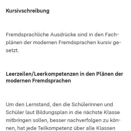
Kur­siv­schrei­bung
Fremd­sprach­li­che Aus­drü­cke sind in den Fach­
plä­nen der mo­der­nen Fremd­spra­chen kur­siv ge­
setzt.
Leer­zei­len/Leer­kom­pe­ten­zen in den Plä­nen der
mo­der­nen Fremd­spra­chen
Um den
Lern­stand
, den die Schü­le­rin­nen und
Schü­ler laut
Bil­dungs­plan
in die nächs­te Klas­se
mit­brin­gen sol­len, bes­ser
nach­ver­fol­gen
zu kön­
nen, hat je­de
Teil­kom­pe­tenz
über al­le Klas­sen