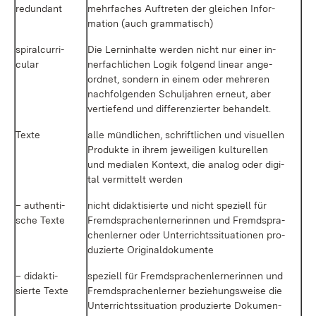
red­un­dant
mehr­fa­ches Auf­tre­ten der glei­chen In­for­
ma­ti­on (auch gram­ma­tisch)
spi­ral­cur­ri­
Die Lern­in­hal­te wer­den nicht nur ei­ner in­
cu­lar
ner­fach­li­chen Lo­gik fol­gend li­ne­ar an­ge­
ord­net, son­dern in ei­nem oder meh­re­ren
nach­fol­gen­den Schul­jah­ren er­neut, aber
ver­tie­fend und dif­fe­ren­zier­ter be­han­delt.
Tex­te
al­le münd­li­chen, schrift­li­chen und vi­su­el­len
Pro­duk­te in ih­rem je­wei­li­gen kul­tu­rel­len
und me­dia­len Kon­text, die ana­log oder di­gi­
tal ver­mit­telt wer­den
– au­then­ti­
nicht di­dak­ti­sier­te und nicht spe­zi­ell für
sche Tex­te
Fremd­spra­chen­ler­ne­rin­nen und Fremd­spra­
chen­ler­ner oder Un­ter­richts­si­tua­tio­nen pro­
du­zier­te Ori­gi­nal­do­ku­men­te
– di­dak­ti­
spe­zi­ell für Fremd­spra­chen­ler­ne­rin­nen und
sier­te Tex­te
Fremd­spra­chen­ler­ner be­zie­hungs­wei­se die
Un­ter­richts­si­tua­ti­on pro­du­zier­te Do­ku­men­