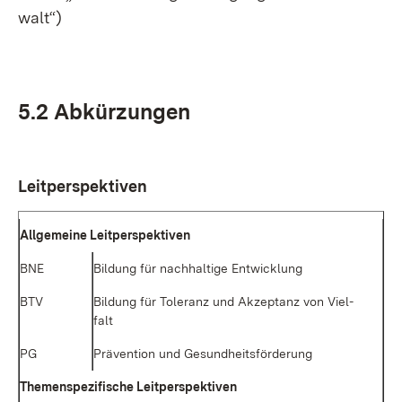
walt“)
5.2 Ab­kür­zun­gen
Leit­per­spek­ti­ven
All­ge­mei­ne Leit­per­spek­ti­ven
BNE
Bil­dung für nach­hal­ti­ge Ent­wick­lung
BTV
Bil­dung für To­le­ranz und Ak­zep­tanz von Viel­
falt
PG
Prä­ven­ti­on und Ge­sund­heits­för­de­rung
The­men­spe­zi­fi­sche Leit­per­spek­ti­ven