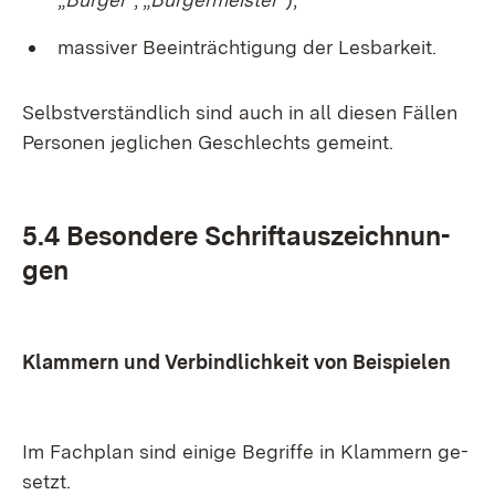
mas­si­ver Be­ein­träch­ti­gung der Les­bar­keit.
Selbst­ver­ständ­lich sind auch in all die­sen Fäl­len
Per­so­nen jeg­li­chen Ge­schlechts ge­meint.
5.4 Be­son­de­re Schrift­aus­zeich­nun­
gen
Klam­mern und Ver­bind­lich­keit von Bei­spie­len
Im Fach­plan sind ei­ni­ge Be­grif­fe in Klam­mern ge­
setzt.