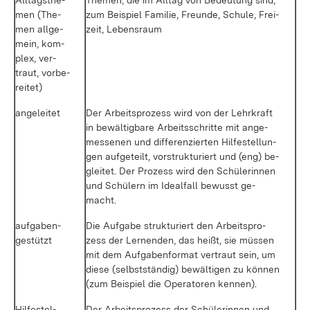
All­tags­the­
The­men, die im All­tag von Be­deu­tung sind,
men (The­
zum Bei­spiel Fa­mi­lie, Freun­de, Schu­le, Frei­
men all­ge­
zeit, Le­bens­raum
mein, kom­
plex, ver­
traut, vor­be­
rei­tet)
an­ge­lei­tet
Der Ar­beits­pro­zess wird von der Lehr­kraft
in be­wäl­tig­ba­re Ar­beits­schrit­te mit an­ge­
mes­se­nen und dif­fe­ren­zier­ten Hil­fe­stel­lun­
gen auf­ge­teilt, vor­struk­tu­riert und (eng) be­
glei­tet. Der Pro­zess wird den Schü­le­rin­nen
und Schü­lern im Ide­al­fall be­wusst ge­
macht.
auf­ga­ben­
Die Auf­ga­be struk­tu­riert den Ar­beits­pro­
ge­stützt
zess der Ler­nen­den, das heißt, sie müs­sen
mit dem Auf­ga­ben­for­mat ver­traut sein, um
die­se (selbst­stän­dig) be­wäl­ti­gen zu kön­nen
(zum Bei­spiel die Ope­ra­to­ren ken­nen).
Hil­fe­stel­
Der Ar­beits­pro­zess der Schü­le­rin­nen und