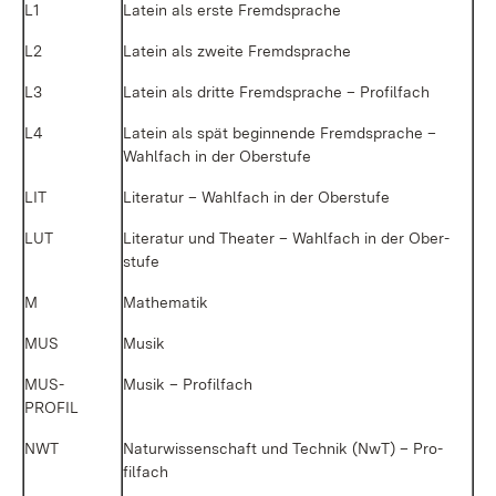
L1
La­tein als ers­te Fremd­spra­che
L2
La­tein als zwei­te Fremd­spra­che
L3
La­tein als drit­te Fremd­spra­che – Pro­fil­fach
L4
La­tein als spät be­gin­nen­de Fremd­spra­che –
Wahl­fach in der Ober­stu­fe
LIT
Li­te­ra­tur – Wahl­fach in der Ober­stu­fe
LUT
Li­te­ra­tur und Thea­ter – Wahl­fach in der Ober­
stu­fe
M
Ma­the­ma­tik
MUS
Mu­sik
MUS­
Mu­sik – Pro­fil­fach
PROFIL
NWT
Na­tur­wis­sen­schaft und Tech­nik (NwT) – Pro­
fil­fach