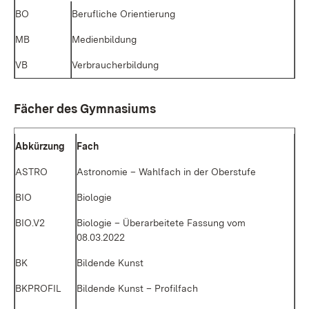
BO
Be­ruf­li­che Ori­en­tie­rung
MB
Me­di­en­bil­dung
VB
Ver­brau­cher­bil­dung
Fä­cher des Gym­na­si­ums
Ab­kür­zung
Fach
AS­TRO
As­tro­no­mie – Wahl­fach in der Ober­stu­fe
BIO
Bio­lo­gie
BIO.V2
Bio­lo­gie – Über­ar­bei­te­te Fas­sung vom
08.03.2022
BK
Bil­den­de Kunst
BKPROFIL
Bil­den­de Kunst – Pro­fil­fach