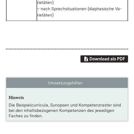
rie­tä­ten)
– nach Sprech­si­tua­tio­nen (dia­pha­si­sche Va­
rie­tä­ten)
Download als PDF
Umsetzungshilfen
Hinweis
Die
Beispielcurricula, Synopsen und Kompetenzraster
sind
bei den inhaltsbezogenen Kompetenzen des jeweiligen
Faches zu finden.