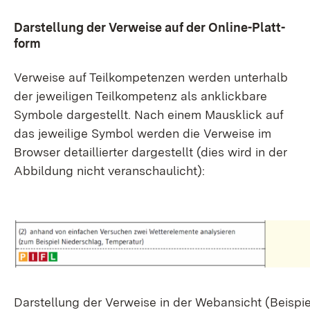
Dar­stel­lung der Ver­wei­se auf der On­line-Platt­
form
Ver­wei­se auf Teil­kom­pe­ten­zen wer­den un­ter­halb
der je­wei­li­gen Teil­kom­pe­tenz als an­klick­ba­re
Sym­bo­le dar­ge­stellt. Nach ei­nem Maus­klick auf
das je­wei­li­ge Sym­bol wer­den die Ver­wei­se im
Brow­ser de­tail­lier­ter dar­ge­stellt (dies wird in der
Ab­bil­dung nicht ver­an­schau­licht):
Dar­stel­lung der Ver­wei­se in der Web­an­sicht (Bei­spi