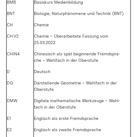
BMB
Ba­sis­kurs Me­di­en­bil­dung
BNT
Bio­lo­gie, Na­tur­phä­no­me­ne und Tech­nik (BNT)
CH
Che­mie
CH.V2
Che­mie – Über­ar­bei­te­te Fas­sung vom
25.03.2022
CHIN4
Chi­ne­sisch als spät be­gin­nen­de Fremd­spra­
che – Wahl­fach in der Ober­stu­fe
D
Deutsch
DG
Dar­stel­len­de Geo­me­trie – Wahl­fach in der
Ober­stu­fe
DMW
Di­gi­ta­le ma­the­ma­ti­sche Werk­zeu­ge – Wahl­
fach in der Ober­stu­fe
E1
Eng­lisch als ers­te Fremd­spra­che
E2
Eng­lisch als zwei­te Fremd­spra­che