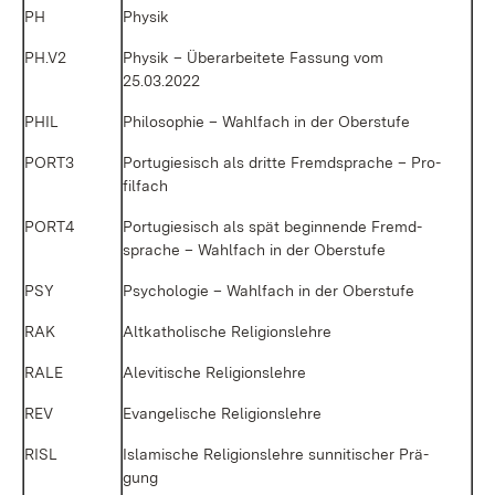
PH
Phy­sik
PH.V2
Phy­sik – Über­ar­bei­te­te Fas­sung vom
25.03.2022
PHIL
Phi­lo­so­phie – Wahl­fach in der Ober­stu­fe
PORT3
Por­tu­gie­sisch als drit­te Fremd­spra­che – Pro­
fil­fach
PORT4
Por­tu­gie­sisch als spät be­gin­nen­de Fremd­
spra­che – Wahl­fach in der Ober­stu­fe
PSY
Psy­cho­lo­gie – Wahl­fach in der Ober­stu­fe
RAK
Alt­ka­tho­li­sche Re­li­gi­ons­leh­re
RA­LE
Ale­vi­ti­sche Re­li­gi­ons­leh­re
REV
Evan­ge­li­sche Re­li­gi­ons­leh­re
RISL
Is­la­mi­sche Re­li­gi­ons­leh­re sun­ni­ti­scher Prä­
gung