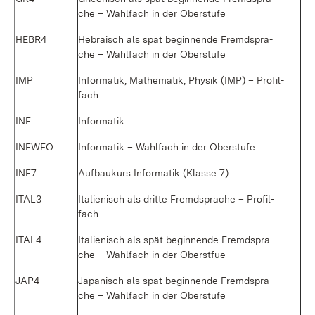
che – Wahl­fach in der Ober­stu­fe
HE­BR4
He­brä­isch als spät be­gin­nen­de Fremd­spra­
che – Wahl­fach in der Ober­stu­fe
IMP
In­for­ma­tik, Ma­the­ma­tik, Phy­sik (IMP) – Pro­fil­
fach
INF
In­for­ma­tik
INF­W­FO
In­for­ma­tik – Wahl­fach in der Ober­stu­fe
INF7
Auf­bau­kurs In­for­ma­tik (Klas­se 7)
ITAL3
Ita­lie­nisch als drit­te Fremd­spra­che – Pro­fil­
fach
ITAL4
Ita­lie­nisch als spät be­gin­nen­de Fremd­spra­
che – Wahl­fach in der Oberst­fue
JAP4
Ja­pa­nisch als spät be­gin­nen­de Fremd­spra­
che – Wahl­fach in der Ober­stu­fe