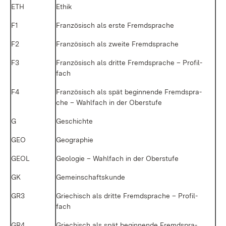
ETH
Ethik
F1
Fran­zö­sisch als ers­te Fremd­spra­che
F2
Fran­zö­sisch als zwei­te Fremd­spra­che
F3
Fran­zö­sisch als drit­te Fremd­spra­che – Pro­fil­
fach
F4
Fran­zö­sisch als spät be­gin­nen­de Fremd­spra­
che – Wahl­fach in der Ober­stu­fe
G
Ge­schich­te
GEO
Geo­gra­phie
GEOL
Geo­lo­gie – Wahl­fach in der Ober­stu­fe
GK
Ge­mein­schafts­kun­de
GR3
Grie­chisch als drit­te Fremd­spra­che – Pro­fil­
fach
GR4
Grie­chisch als spät be­gin­nen­de Fremd­spra­