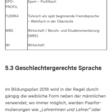
SPO­
Sport – Pro­fil­fach
PROFIL
TUERK4
Tür­kisch als spät be­gin­nen­de Fremd­spra­che
– Wahl­fach in der Ober­stu­fe
WBS
Wirt­schaft / Be­rufs- und Stu­di­en­ori­en­tie­rung
(WBS)
WI
Wirt­schaft
5.3 Ge­schlech­ter­ge­rech­te Spra­che
Im Bil­dungs­plan 2016 wird in der Re­gel durch­
gän­gig die weib­li­che Form ne­ben der männ­li­chen
ver­wen­det; wo im­mer mög­lich, wer­den Paar­for­
mu­lie­run­gen wie „
Leh­re­rin­nen und Leh­rer“
oder