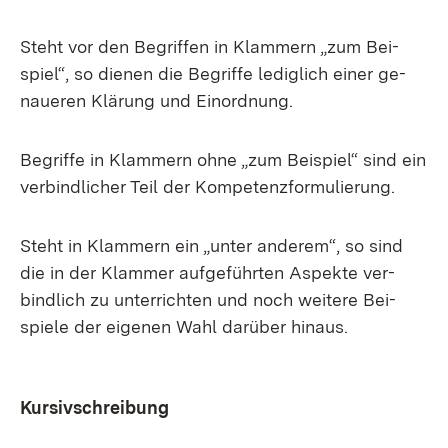
Steht vor den Be­grif­fen in Klam­mern „zum Bei­
spiel“, so die­nen die Be­grif­fe le­dig­lich ei­ner ge­
naue­ren Klä­rung und Ein­ord­nung.
Be­grif­fe in Klam­mern oh­ne „zum Bei­spiel“ sind ein
ver­bind­li­cher Teil der Kom­pe­tenz­for­mu­lie­rung.
Steht in Klam­mern ein „un­ter an­de­rem“, so sind
die in der Klam­mer auf­ge­führ­ten As­pek­te ver­
bind­lich zu un­ter­rich­ten und noch wei­te­re Bei­
spie­le der ei­ge­nen Wahl dar­über hin­aus.
Kur­siv­schrei­bung