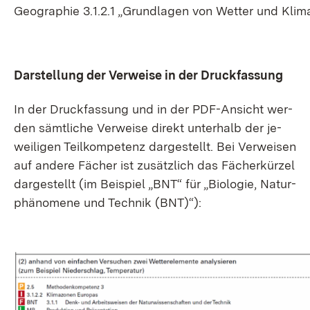
Geo­gra­phie 3.1.2.1 „Grund­la­gen von Wet­ter und Kli­m
Dar­stel­lung der Ver­wei­se in der Druck­fas­sung
In der Druck­fas­sung und in der PDF-An­sicht wer­
den sämt­li­che Ver­wei­se di­rekt un­ter­halb der je­
wei­li­gen Teil­kom­pe­tenz dar­ge­stellt. Bei Ver­wei­sen
auf an­de­re Fä­cher ist zu­sätz­lich das Fä­cher­kür­zel
dar­ge­stellt (im Bei­spiel „BNT“ für „Bio­lo­gie, Na­tur­
phä­no­me­ne und Tech­nik (BNT)“):