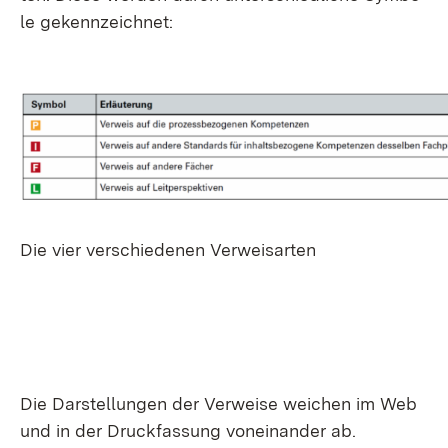
le ge­kenn­zeich­net:
Die vier ver­schie­de­nen Ver­weis­ar­ten
Die Dar­stel­lun­gen der Ver­wei­se wei­chen im Web
und in der Druck­fas­sung von­ein­an­der ab.