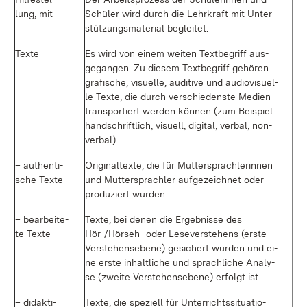
lung, mit
Schü­ler wird durch die Lehr­kraft mit Un­ter­
stüt­zungs­ma­te­ri­al be­glei­tet.
Tex­te
Es wird von ei­nem wei­ten Text­be­griff aus­
ge­gan­gen. Zu die­sem Text­be­griff ge­hö­ren
gra­fi­sche, vi­su­el­le, au­di­tive und au­dio­vi­su­el­
le Tex­te, die durch ver­schie­dens­te Me­di­en
trans­por­tiert wer­den kön­nen (zum Bei­spiel
hand­schrift­lich, vi­su­ell, di­gi­tal, ver­bal, non­
ver­bal).
– au­then­ti­
Ori­gi­nal­tex­te, die für Mut­ter­sprach­le­rin­nen
sche Tex­te
und Mut­ter­sprach­ler auf­ge­zeich­net oder
pro­du­ziert wur­den
– be­ar­bei­te­
Tex­te, bei de­nen die Er­geb­nis­se des
te Tex­te
Hör-/Hör­seh- oder Le­se­ver­ste­hens (ers­te
Ver­ste­hens­ebe­ne) ge­si­chert wur­den und ei­
ne ers­te in­halt­li­che und sprach­li­che Ana­ly­
se (zwei­te Ver­ste­hens­ebe­ne) er­folgt ist
– di­dak­ti­
Tex­te, die spe­zi­ell für Un­ter­richts­si­tua­tio­