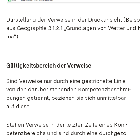
Dar­stel­lung der Ver­wei­se in der Druck­an­sicht (Bei­sp
aus Geo­gra­phie 3.1.2.1 „Grund­la­gen von Wet­ter und K
ma“)
Gül­tig­keits­be­reich der Ver­wei­se
Sind Ver­wei­se nur durch ei­ne ge­stri­chel­te Li­nie
von den dar­über ste­hen­den Kom­pe­tenz­be­schrei­
bun­gen ge­trennt, be­zie­hen sie sich un­mit­tel­bar
auf die­se.
Ste­hen Ver­wei­se in der letz­ten Zei­le ei­nes Kom­
pe­tenz­be­reichs und sind durch ei­ne durch­ge­zo­