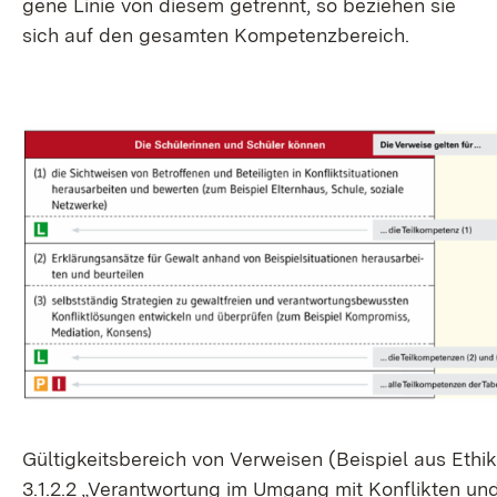
ge­ne Li­nie von die­sem ge­trennt, so be­zie­hen sie
sich auf den ge­sam­ten Kom­pe­tenz­be­reich.
Gül­tig­keits­be­reich von Ver­wei­sen (Bei­spiel aus Ethik
3.1.2.2 „Ver­ant­wor­tung im Um­gang mit Kon­flik­ten un