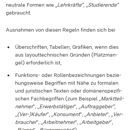
neu­tra­le For­men wie „
Lehr­kräf­te“
,
„Stu­die­ren­de“
ge­braucht.
Aus­nah­men von die­sen Re­geln fin­den sich bei
Über­schrif­ten, Ta­bel­len, Gra­fi­ken, wenn dies
aus lay­out­tech­ni­schen Grün­den (Platz­man­
gel) er­for­der­lich ist,
Funk­ti­ons- oder Rol­len­be­zeich­nun­gen be­zie­
hungs­wei­se Be­grif­fen mit Nä­he zu for­ma­len
und ju­ris­ti­schen Tex­ten oder do­mä­nen­spe­zi­fi­
schen Fach­be­grif­fen (zum Bei­spiel „
Markt­teil­
neh­mer
“, „
Er­werbs­tä­ti­ger
“, „
Auf­trag­ge­ber“
,
„
(Ver-)Käu­fer
“, „
Kon­su­ment
“, „
An­bie­ter
“, „
Ver­
brau­cher
“, „
Ar­beit­neh­mer
“, „
Ar­beit­ge­ber
“,
„
Bür­ger
“, „
Bür­ger­meis­ter
“),