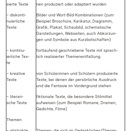
sier­te Tex­te
nen pro­du­ziert oder ad­ap­tiert wur­den
– dis­kon­ti­
Bil­der und Wort-Bil­d-Kom­bi­na­tio­nen (zum
nu­ier­li­che
Bei­spiel Bro­schü­re, Ka­ri­ka­tur, Dia­gramm,
Tex­te
Gra­fik, Pla­kat, Schau­bild, sche­ma­ti­sche
Dar­stel­lun­gen, Web­sei­ten, auch Ab­kür­zun­
gen und Sym­bo­le aus Kurz­bot­schaf­ten)
– kon­ti­nu­
fort­lau­fend ge­schrie­be­ne Tex­te mit sprach­
ier­li­che Tex­
lich rea­li­sier­ter The­men­ent­fal­tung
te
– krea­ti­ve
von Schü­le­rin­nen und Schü­lern pro­du­zier­te
Tex­te
Tex­te, bei de­nen der per­sön­li­che Aus­druck
und die Fan­ta­sie im Vor­der­grund ste­hen
– li­te­ra­ri­
fik­tio­na­le Tex­te, die be­son­de­re Stil­mit­tel
sche Tex­te
auf­wei­sen (zum Bei­spiel Ro­ma­ne, Dra­men,
Ge­dich­te, Fil­me)
The­men
– abs­trak­te
The­men, die sich im Ge­dank­li­chen/Theo­re­