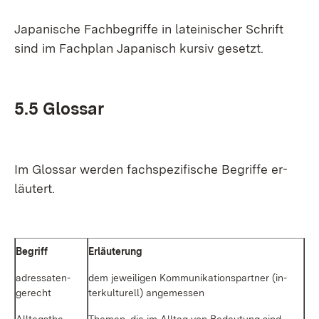
Ja­pa­ni­sche Fach­be­grif­fe in la­tei­ni­scher Schrift
sind im Fach­plan Ja­pa­nisch kur­siv ge­setzt.
5.5 Glos­sar
Im Glos­sar wer­den fach­spe­zi­fi­sche Be­grif­fe er­
läu­tert.
Be­griff
Er­läu­te­rung
adres­sa­ten­
dem je­wei­li­gen Kom­mu­ni­ka­ti­ons­part­ner (in­
ge­recht
ter­kul­tu­rell) an­ge­mes­sen