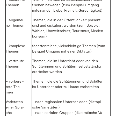
The­men
ti­schen be­we­gen (zum Bei­spiel Um­gang
mit­ein­an­der, Lie­be, Frei­heit, Ge­rech­tig­keit)
– all­ge­mei­
The­men, die in der Öf­fent­lich­keit prä­sent
ne The­men
sind und dis­ku­tiert wer­den (zum Bei­spiel
Wah­len, Um­welt­schutz, Tou­ris­mus, Me­di­en­
kon­sum)
– kom­ple­xe
fa­cet­ten­rei­che, viel­schich­ti­ge The­men (zum
The­men
Bei­spiel Um­gang mit ei­ner Dik­ta­tur)
– ver­trau­te
The­men, die im Un­ter­richt oder von den
The­men
Schü­le­rin­nen und Schü­lern selbst­stän­dig
er­ar­bei­tet wer­den
– vor­be­rei­
The­men, die die Schü­le­rin­nen und Schü­ler
te­te The­
im Un­ter­richt oder zu Hau­se vor­be­rei­ten
men
Va­rie­tä­ten
– nach re­gio­na­len Un­ter­schie­den (dia­to­pi­
ei­ner Spra­
sche Va­rie­tä­ten)
che
– nach so­zia­len Grup­pen (diastra­ti­sche Va­