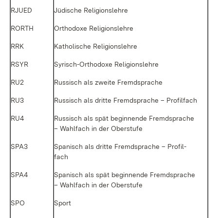
RJUED
Jü­di­sche Re­li­gi­ons­leh­re
RORTH
Or­tho­do­xe Re­li­gi­ons­leh­re
RRK
Ka­tho­li­sche Re­li­gi­ons­leh­re
RSYR
Sy­risch-Or­tho­do­xe Re­li­gi­ons­leh­re
RU2
Rus­sisch als zwei­te Fremd­spra­che
RU3
Rus­sisch als drit­te Fremd­spra­che – Pro­fil­fach
RU4
Rus­sisch als spät be­gin­nen­de Fremd­spra­che
– Wahl­fach in der Ober­stu­fe
SPA3
Spa­nisch als drit­te Fremd­spra­che – Pro­fil­
fach
SPA4
Spa­nisch als spät be­gin­nen­de Fremd­spra­che
– Wahl­fach in der Ober­stu­fe
SPO
Sport