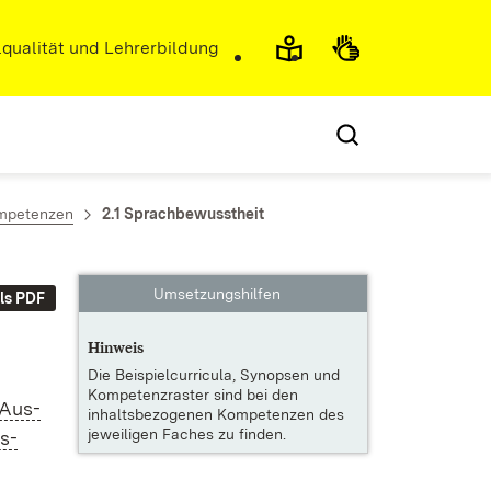
r)
qualität und Lehrerbildung
ompetenzen
2.1 Sprachbewusstheit
Umsetzungshilfen
ls PDF
Hinweis
Die
Beispielcurricula, Synopsen und
Kompetenzraster
sind bei den
n Aus­
inhaltsbezogenen Kompetenzen des
jeweiligen Faches zu finden.
s­