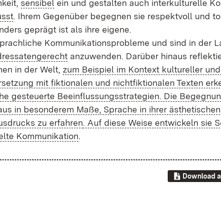
­keit,
sen­si­bel
ein und ge­stal­ten auch in­ter­kul­tu­rel­le 
usst
. Ih­rem Ge­gen­über be­geg­nen sie re­spekt­voll und to­l
­ders ge­prägt ist als ih­re ei­ge­ne.
rach­li­che Kom­mu­ni­ka­ti­ons­pro­ble­me und sind in der L
res­sa­ten­ge­recht
an­zu­wen­den. Dar­über hin­aus re­flek­ti
hen in der Welt,
zum Bei­spiel im Kon­text kul­tu­rel­ler und p
et­zung mit fik­tio­na­len und nicht­fik­tio­na­len Tex­ten er­k
e ge­steu­er­te Be­ein­flus­sungs­stra­te­gi­en. Die Be­geg­nu
n­aus in be­son­de­rem Ma­ße, Spra­che in ih­rer äs­the­ti­schen
us­drucks zu er­fah­ren
. Auf die­se Wei­se ent­wi­ckeln sie S
el­te Kom­mu­ni­ka­ti­on
.
Download a