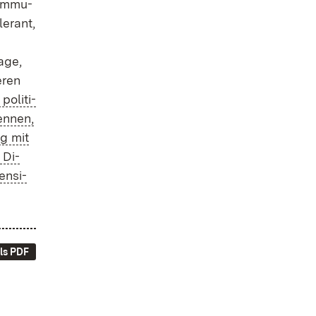
Kom­mu­
e­rant,
a­ge,
e­ren
o­li­ti­
en­nen,
ng mit
 Di­
en­si­
ls PDF