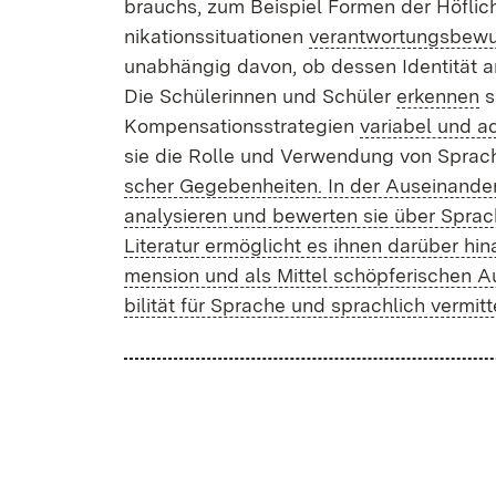
brauchs, zum Bei­spiel For­men der Höf­lich
ni­ka­ti­ons­si­tua­tio­nen
ver­ant­wor­tungs­be­w
un­ab­hän­gig da­von, ob des­sen Iden­ti­tät an
Die Schü­le­rin­nen und Schü­ler
er­ken­nen
sp
Kom­pen­sa­ti­ons­stra­te­gi­en
va­ria­bel und ad
sie die Rol­le und Ver­wen­dung von Spra­c
scher Ge­ge­ben­hei­ten. In der Aus­ein­an­der­s
ana­ly­sie­ren und be­wer­ten sie über Spra­ch
Li­te­ra­tur er­mög­licht es ih­nen dar­über hi
men­si­on und als Mit­tel schöp­fe­ri­schen A
bi­li­tät für Spra­che und sprach­lich ver­mit­t