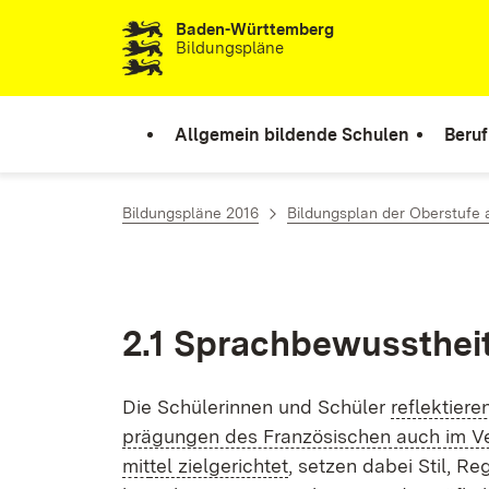
Baden-Württemberg
Zum Inhalt springen
Bildungspläne
Allgemein bildende Schulen
Beruf
Bildungspläne 2016
Bildungsplan der Oberstufe
2.1 Sprach­be­wusst­hei
Die Schü­le­rin­nen und Schü­ler
re­flek­tie­
prä­gun­gen des Fran­zö­si­schen auch im Ve
mit
tel ziel­ge­rich­tet
, set­zen da­bei Stil, Re