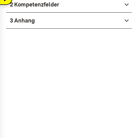
2 Kom­pe­tenz­fel­der
3 An­hang