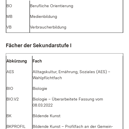
BO
Be­ruf­li­che Ori­en­tie­rung
MB
Me­di­en­bil­dung
VB
Ver­brau­cher­bil­dung
Fä­cher der Se­kun­dar­stu­fe I
Ab­kür­zung
Fach
AES
All­tags­kul­tur, Er­näh­rung, So­zia­les (AES) –
Wahl­pflicht­fach
BIO
Bio­lo­gie
BIO.V2
Bio­lo­gie – Über­ar­bei­te­te Fas­sung vom
08.03.2022
BK
Bil­den­de Kunst
BKPROFIL
Bil­den­de Kunst – Pro­fil­fach an der Ge­mein­