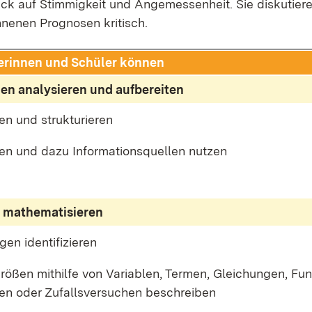
ck auf Stim­mig­keit und An­ge­mes­sen­heit. Sie dis­ku­tie­r
ne­nen Pro­gno­sen kri­tisch.
e­rin­nen und Schü­ler kön­nen
­nen ana­ly­sie­ren und auf­be­rei­ten
men und struk­tu­rie­ren
fen und da­zu In­for­ma­ti­ons­quel­len nut­zen
ma­the­ma­ti­sie­ren
en iden­ti­fi­zie­ren
ö­ßen mit­hil­fe von Va­ria­blen, Ter­men, Glei­chun­gen, Fu
­len oder Zu­falls­ver­su­chen be­schrei­ben