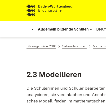
Baden-Württemberg
Zum Inhalt springen
Bildungspläne
Allgemein bildende Schulen
Beruf
Bildungspläne 2016
Sekundarstufe I
Mathema
2.3 Mo­del­lie­ren
Die Schü­le­rin­nen und Schü­ler be­ar­bei­ten r
ana­ly­sie­ren, sie ver­ein­fa­chen und An­nah­m
sches Mo­dell, fin­den im ma­the­ma­ti­schen Mo