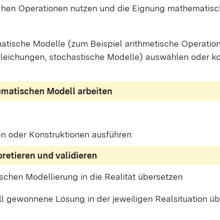
schen Ope­ra­tio­nen nut­zen und die Eig­nung ma­the­ma­ti­s
ma­ti­sche Mo­del­le (zum Bei­spiel arith­me­ti­sche Ope­ra­tio­
lei­chun­gen, sto­chas­ti­sche Mo­del­le) aus­wäh­len oder k
ma­ti­schen Mo­dell ar­bei­ten
en oder Kon­struk­tio­nen aus­füh­ren
­pre­tie­ren und va­li­die­ren
­schen Mo­del­lie­rung in die Rea­li­tät über­set­zen
e­won­ne­ne Lö­sung in der je­wei­li­gen Re­al­si­tua­ti­on ü