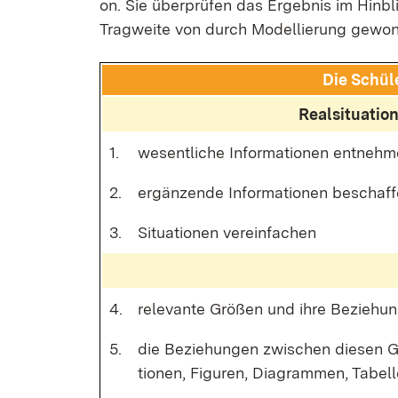
on. Sie über­prü­fen das Er­geb­nis im Hin­bli
Trag­wei­te von durch Mo­del­lie­rung ge­won­
Die Schü­l
Re­al­si­tua­tio
1.
we­sent­li­che In­for­ma­tio­nen ent­neh­
2.
er­gän­zen­de In­for­ma­tio­nen be­schaf­
3.
Si­tua­tio­nen ver­ein­fa­chen
4.
re­le­van­te Grö­ßen und ih­re Be­zie­hun­g
5.
die Be­zie­hun­gen zwi­schen die­sen Gr
tio­nen, Fi­gu­ren, Dia­gram­men, Ta­bel