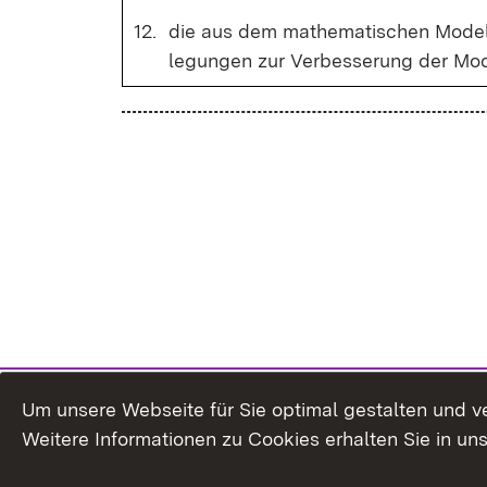
12.
die aus dem ma­the­ma­ti­schen Mo­del
le­gun­gen zur Ver­bes­se­rung der Mo­de
Um unsere Webseite für Sie optimal gestalten und v
Weitere Informationen zu Cookies erhalten Sie in un