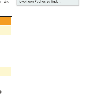
en die
jeweiligen Faches zu finden.
nk­